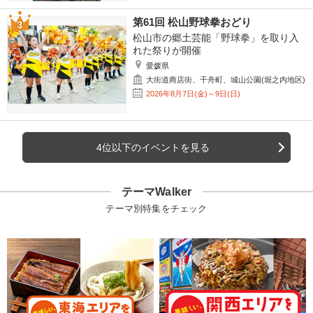
第61回 松山野球拳おどり
松山市の郷土芸能「野球拳」を取り入
れた祭りが開催
愛媛県
大街道商店街、千舟町、城山公園(堀之内地区)
2026年8月7日(金)～9日(日)
4位以下のイベントを見る
テーマWalker
テーマ別特集をチェック