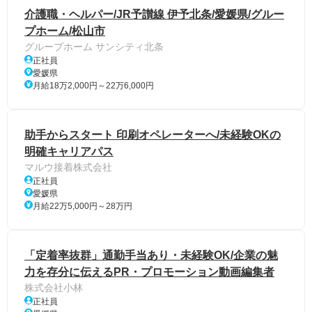
介護職・ヘルパー/JR予讃線 伊予北条/愛媛県/グルー
プホーム/松山市
グループホーム サンシティ北条
正社員
愛媛県
月給18万2,000円～22万6,000円
助手からスタート 印刷オペレーターへ/未経験OKの
明確キャリアパス
マルウ接着株式会社
正社員
愛媛県
月給22万5,000円～28万円
「定着率抜群」通勤手当あり・未経験OK/企業の魅
力を存分に伝えるPR・プロモーション動画編集者
株式会社小林
正社員