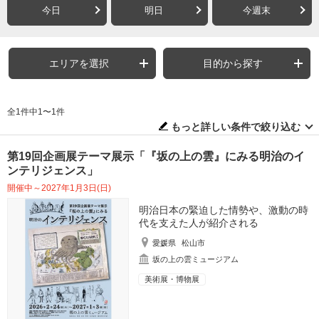
今日
明日
今週末
エリアを選択
目的から探す
全1件中1〜1件
もっと詳しい条件で絞り込む
第19回企画展テーマ展示「『坂の上の雲』にみる明治のイ
ンテリジェンス」
開催中～2027年1月3日(日)
明治日本の緊迫した情勢や、激動の時
代を支えた人が紹介される
愛媛県
松山市
坂の上の雲ミュージアム
美術展・博物展