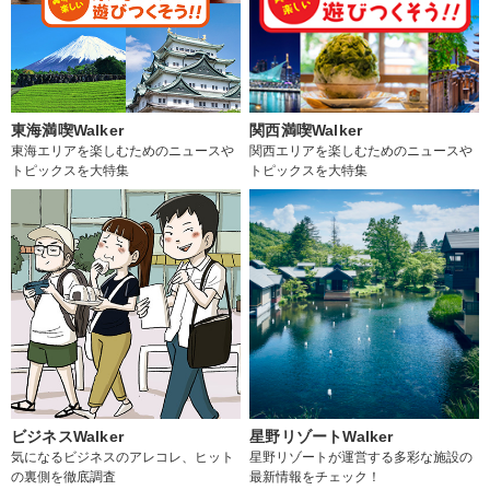
東海満喫Walker
関西満喫Walker
東海エリアを楽しむためのニュースや
関西エリアを楽しむためのニュースや
トピックスを大特集
トピックスを大特集
ビジネスWalker
星野リゾートWalker
気になるビジネスのアレコレ、ヒット
星野リゾートが運営する多彩な施設の
の裏側を徹底調査
最新情報をチェック！