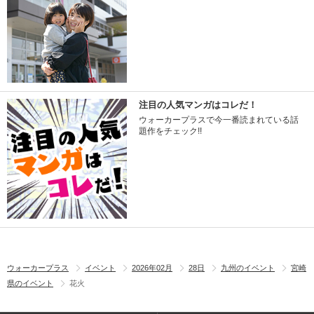
注目の人気マンガはコレだ！
ウォーカープラスで今一番読まれている話
題作をチェック!!
ウォーカープラス
イベント
2026年02月
28日
九州のイベント
宮崎
県のイベント
花火