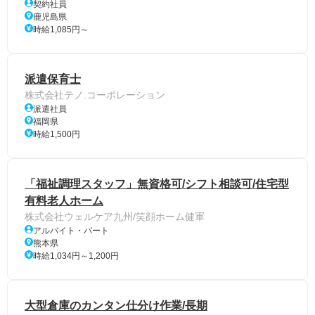
契約社員
鹿児島県
時給1,085円～
派遣保育士
株式会社テノ.コーポレーション
派遣社員
福岡県
時給1,500円
「福祉調理スタッフ」無資格可/シフト相談可/住宅型
有料老人ホーム
株式会社ウェルケア九州/笑顔ホーム健軍
アルバイト・パート
熊本県
時給1,034円～1,200円
大型倉庫のカンタン仕分け作業/長期