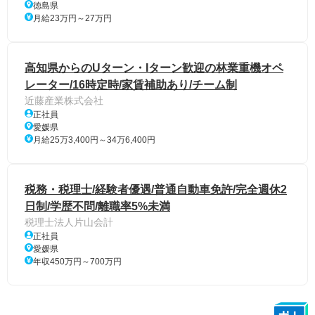
徳島県
月給23万円～27万円
高知県からのUターン・Iターン歓迎の林業重機オペ
レーター/16時定時/家賃補助あり/チーム制
近藤産業株式会社
正社員
愛媛県
月給25万3,400円～34万6,400円
税務・税理士/経験者優遇/普通自動車免許/完全週休2
日制/学歴不問/離職率5%未満
税理士法人片山会計
正社員
愛媛県
年収450万円～700万円