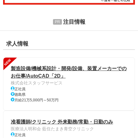
注目情報
求人情報
NEW
製造設備/機械系設計・開発/設備、装置メーカーでの
お仕事/AutoCAD「2D」
株式会社スタッフサービス
正社員
徳島県
月給21万5,000円～50万円
准看護師/クリニック 外来勤務/常勤・日勤のみ
医療法人明和会 藍住たまき青空クリニック
正社員