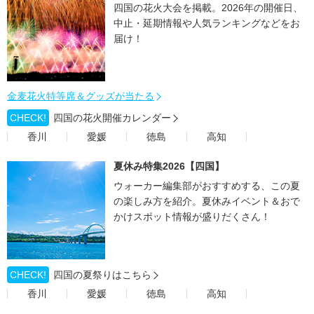
四国の花火大会を掲載。2026年の開催日、
中止・延期情報や人気ランキングなどをお
届け！
金麦花火特等席＆グッズが当たる
CHECK!
四国の花火開催カレンダー
香川
愛媛
徳島
高知
夏休み特集2026【四国】
ウォーカー編集部がおすすめする、この夏
の楽しみ方を紹介。夏休みイベント＆おで
かけスポット情報が盛りだくさん！
CHECK!
四国の夏祭りはこちら
香川
愛媛
徳島
高知