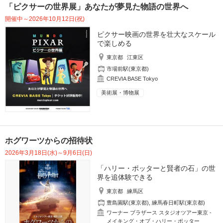
「ピクサーの世界展」あなたが夢見た物語の世界へ
開催中～2026年10月12日(祝)
ピクサー映画の世界を壮大なスケール
で楽しめる
東京都
江東区
市場前駅(東京都)
CREVIA BASE Tokyo
美術展・博物展
ホグワーツからの招待状
2026年3月18日(水)～9月6日(日)
「ハリー・ポッターと賢者の石」の世
界を追体験できる
東京都
練馬区
豊島園駅(東京都)
,
練馬春日町駅(東京都)
ワーナー ブラザース スタジオツアー東京 ‐
メイキング・オブ・ハリー・ポッター