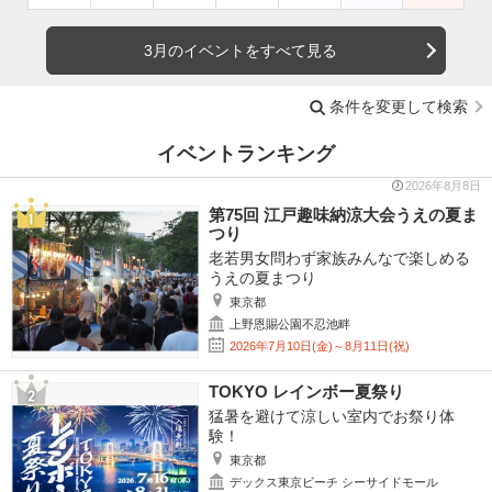
3月のイベントをすべて見る
条件を変更して検索
イベントランキング
2026年8月8日
第75回 江戸趣味納涼大会うえの夏ま
つり
老若男女問わず家族みんなで楽しめる
うえの夏まつり
東京都
上野恩賜公園不忍池畔
2026年7月10日(金)～8月11日(祝)
TOKYO レインボー夏祭り
猛暑を避けて涼しい室内でお祭り体
験！
東京都
デックス東京ビーチ シーサイドモール