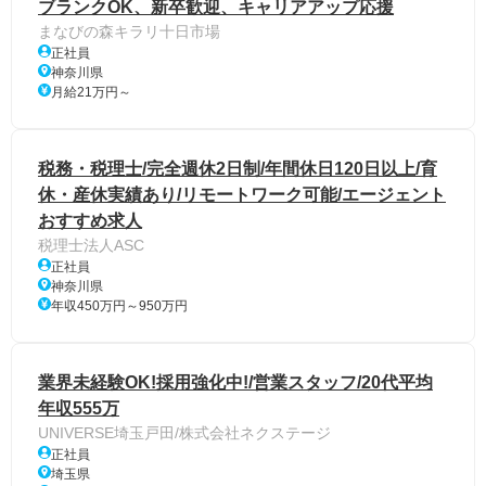
ブランクOK、新卒歓迎、キャリアアップ応援
まなびの森キラリ十日市場
正社員
神奈川県
月給21万円～
税務・税理士/完全週休2日制/年間休日120日以上/育
休・産休実績あり/リモートワーク可能/エージェント
おすすめ求人
税理士法人ASC
正社員
神奈川県
年収450万円～950万円
業界未経験OK!採用強化中!/営業スタッフ/20代平均
年収555万
UNIVERSE埼玉戸田/株式会社ネクステージ
正社員
埼玉県