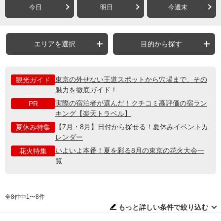
今日
明日
今週末
エリアを選択
目的から探す
東京の外せない王道スポットから穴場まで、その
観光ガイド
魅力を徹底ガイド！
実際の宿泊者が選んだ！クチコミ高評価の宿ラン
PR
キング【楽天トラベル】
【7月・8月】日付から探せる！夏休みイベントカ
夏休み特集
レンダー
いよいよ本番！夏を彩る8月の東京の花火大会一
花火特集
覧
全8件中1〜8件
もっと詳しい条件で絞り込む