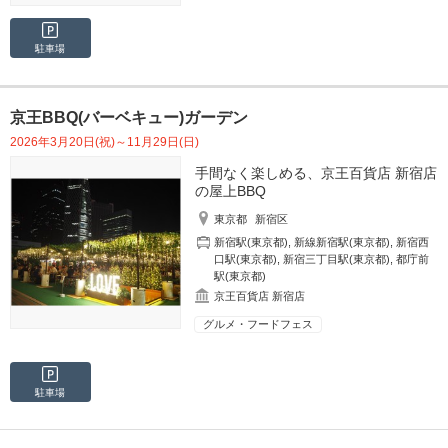
駐車場
京王BBQ(バーベキュー)ガーデン
2026年3月20日(祝)～11月29日(日)
手間なく楽しめる、京王百貨店 新宿店
の屋上BBQ
東京都
新宿区
新宿駅(東京都)
,
新線新宿駅(東京都)
,
新宿西
口駅(東京都)
,
新宿三丁目駅(東京都)
,
都庁前
駅(東京都)
京王百貨店 新宿店
グルメ・フードフェス
駐車場