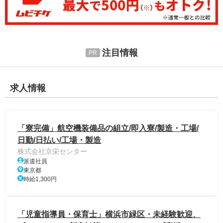
注目情報
求人情報
「寮完備」航空機装備品の組立/即入寮/製造・工場/
日勤/日払い/工場・製造
株式会社京栄センター
派遣社員
東京都
時給1,300円
「児童指導員・保育士」横浜市緑区・未経験歓迎、