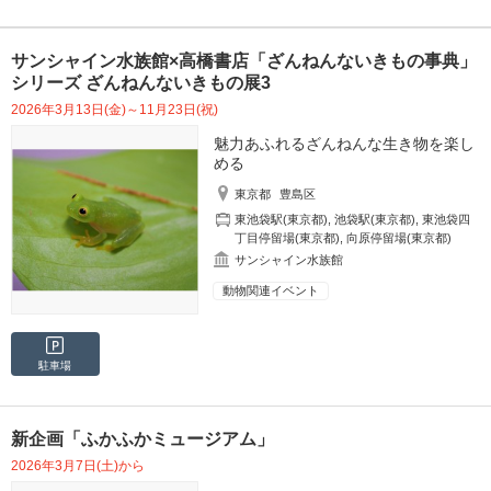
サンシャイン水族館×高橋書店「ざんねんないきもの事典」
シリーズ ざんねんないきもの展3
2026年3月13日(金)～11月23日(祝)
魅力あふれるざんねんな生き物を楽し
める
東京都
豊島区
東池袋駅(東京都)
,
池袋駅(東京都)
,
東池袋四
丁目停留場(東京都)
,
向原停留場(東京都)
サンシャイン水族館
動物関連イベント
駐車場
新企画「ふかふかミュージアム」
2026年3月7日(土)から