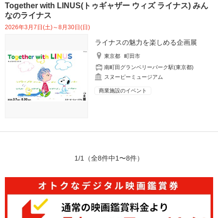
Together with LINUS(トゥギャザー ウィズ ライナス) みん
なのライナス
2026年3月7日(土)～8月30日(日)
ライナスの魅力を楽しめる企画展
東京都
町田市
南町田グランベリーパーク駅(東京都)
スヌーピーミュージアム
商業施設のイベント
1/1
（全8件中1〜8件）