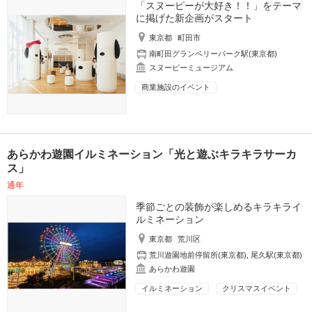
「スヌーピーが大好き！！」をテーマ
に掲げた新企画がスタート
東京都
町田市
南町田グランベリーパーク駅(東京都)
スヌーピーミュージアム
商業施設のイベント
あらかわ遊園イルミネーション「光と遊ぶキラキラサーカ
ス」
通年
季節ごとの装飾が楽しめるキラキライ
ルミネーション
東京都
荒川区
荒川遊園地前停留所(東京都)
,
尾久駅(東京都)
あらかわ遊園
イルミネーション
クリスマスイベント