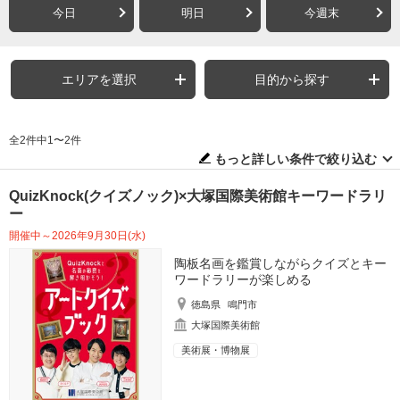
今日
明日
今週末
エリアを選択
目的から探す
全2件中1〜2件
もっと詳しい条件で絞り込む
QuizKnock(クイズノック)×大塚国際美術館キーワードラリ
ー
開催中～2026年9月30日(水)
陶板名画を鑑賞しながらクイズとキー
ワードラリーが楽しめる
徳島県
鳴門市
大塚国際美術館
美術展・博物展