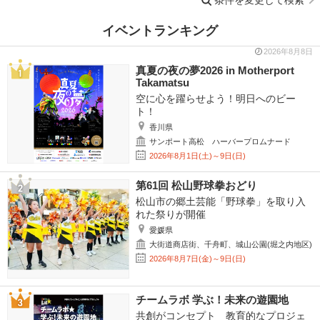
条件を変更して検索
イベントランキング
2026年8月8日
真夏の夜の夢2026 in Motherport
Takamatsu
空に心を躍らせよう！明日へのビー
ト！
香川県
サンポート高松 ハーバープロムナード
2026年8月1日(土)～9日(日)
第61回 松山野球拳おどり
松山市の郷土芸能「野球拳」を取り入
れた祭りが開催
愛媛県
大街道商店街、千舟町、城山公園(堀之内地区)
2026年8月7日(金)～9日(日)
チームラボ 学ぶ！未来の遊園地
共創がコンセプト 教育的なプロジェ