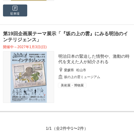
駐車場
第19回企画展テーマ展示「『坂の上の雲』にみる明治のイ
ンテリジェンス」
開催中～2027年1月3日(日)
明治日本の緊迫した情勢や、激動の時
代を支えた人が紹介される
愛媛県
松山市
坂の上の雲ミュージアム
美術展・博物展
1/1
（全2件中1〜2件）