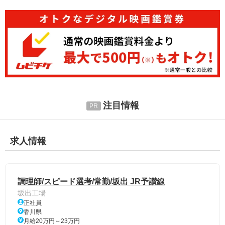
注目情報
求人情報
調理師/スピード選考/常勤/坂出 JR予讃線
坂出工場
正社員
香川県
月給20万円～23万円