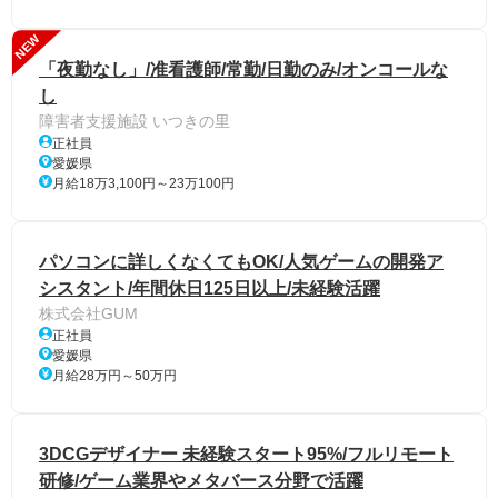
NEW
「夜勤なし」/准看護師/常勤/日勤のみ/オンコールな
し
障害者支援施設 いつきの里
正社員
愛媛県
月給18万3,100円～23万100円
パソコンに詳しくなくてもOK/人気ゲームの開発ア
シスタント/年間休日125日以上/未経験活躍
株式会社GUM
正社員
愛媛県
月給28万円～50万円
3DCGデザイナー 未経験スタート95%/フルリモート
研修/ゲーム業界やメタバース分野で活躍