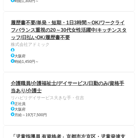
時給1,300円～
履歴書不要/単発・短期・1日3時間～OK/ワークライ
フバランス重視の20～30代女性活躍中/キッチンスタ
ッフ/日払いOK/履歴書不要
株式会社アドミック
大阪府
時給1,450円～
介護職員/介護福祉士/デイサービス/日勤のみ/資格手
当あり/介護士
リハビリデイサービス大きな手・住吉
正社員
大阪府
月給～19万7,500円
「児童指導員 有資格者」京都市左京区・児童発達支