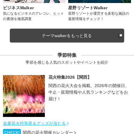
ビジネスWalker
星野リゾートWalker
気になるビジネスのアレコレ、ヒット
星野リゾートが運営する多彩な施設の
の裏側を徹底調査
最新情報をチェック！
テーマwalkerをもっと見る
季節特集
季節を感じる人気のスポットやイベントを紹介
花火特集2026【関西】
関西の花火大会を掲載。2026年の開催日、
中止・延期情報や人気ランキングなどをお
届け！
金麦花火特等席＆グッズが当たる
CHECK!
関西の花火開催カレンダー