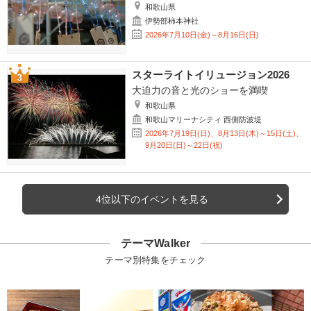
和歌山県
伊勢部柿本神社
2026年7月10日(金)～8月16日(日)
スターライトイリュージョン2026
大迫力の音と光のショーを満喫
和歌山県
和歌山マリーナシティ 西側防波堤
2026年7月19日(日)、8月13日(木)～15日(土)、
9月20日(日)～22日(祝)
4位以下のイベントを見る
テーマWalker
テーマ別特集をチェック