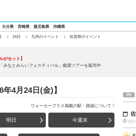
大分県
宮崎県
鹿児島県
沖縄県
月
24日
九州のイベント
佐賀県のイベント
ルがセット】
「みなとみらいフェスティバル」鑑賞ツアーを販売中
年4月24日(金)】
ウォーカープラス掲載の駅・路線について
佐
明日
今週末
8月
夏