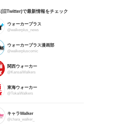
X(旧Twitter)で最新情報をチェック
ウォーカープラス
@walkerplus_news
ウォーカープラス漫画部
@walkerpluscomic
関西ウォーカー
@KansaiWalkers
東海ウォーカー
@TokaiWalkers
キャラWalker
@chara_walker_