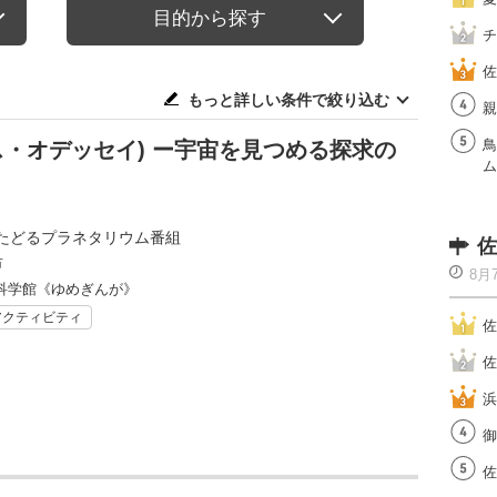
目的から探す
チ
佐
もっと詳しい条件で絞り込む
親
鳥
スモス・オデッセイ) ー宇宙を見つめる探求の
ム
たどるプラネタリウム番組
佐
市
8月
科学館《ゆめぎんが》
アクティビティ
佐
佐
浜
御
佐