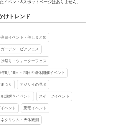
たイベント&スポットページはありません。
かけトレンド
の注目イベント・催しまとめ
アガーデン・ビアフェス
かけ祭り・ウォーターフェス
26年9月19日～23日の連休開催イベント
夕まつり
アジサイの見頃
アル謎解きイベント
スイーツイベント
酒イベント
恐竜イベント
ラネタリウム・天体観測