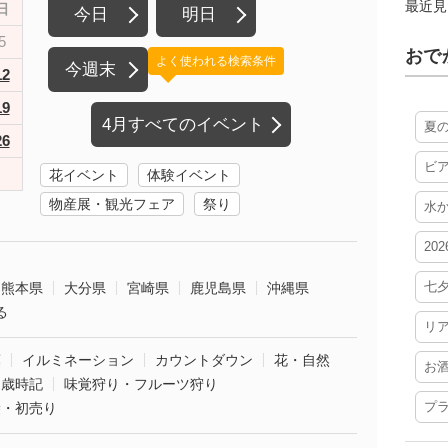
最近見
日
今日
明日
5
おで
よく使われる検索条件
今週末
12
19
4月すべてのイベント
夏
26
ビ
花イベント
体験イベント
物産展・観光フェア
祭り
水
20
七
熊本県
大分県
宮崎県
鹿児島県
沖縄県
る
リ
葉
イルミネーション
カウントダウン
花・自然
お
・歳時記
味覚狩り・フルーツ狩り
プ
袋・初売り