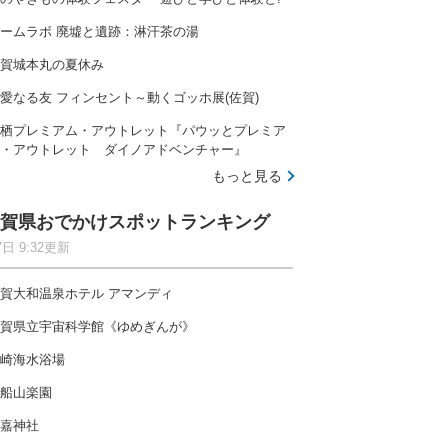
ームラボ 廃墟と遺跡：淋汗茶の湯
賀城本丸の夏休み
愛なる友 フィンセント～動くゴッホ展(佐賀)
栖プレミアム・アウトレット『パウッとプレミア
・アウトレット ダイノアドベンチャー』
もっと見る
賀県おでかけスポットランキング
7日 9:32更新
賀大和温泉ホテル アマンディ
賀県立宇宙科学館《ゆめぎんが》
崎海水浴場
船山楽園
嘉神社