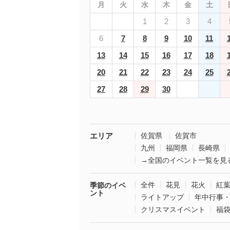
月
火
水
木
金
土
1
2
3
4
6
7
8
9
10
11
13
14
15
16
17
18
20
21
22
23
24
25
27
28
29
30
エリア
佐賀県
佐賀市
九州
福岡県
長崎県
→全国のイベント一覧を見
全件
花見
花火
紅
季節のイベ
ント
ライトアップ
年中行事
クリスマスイベント
福