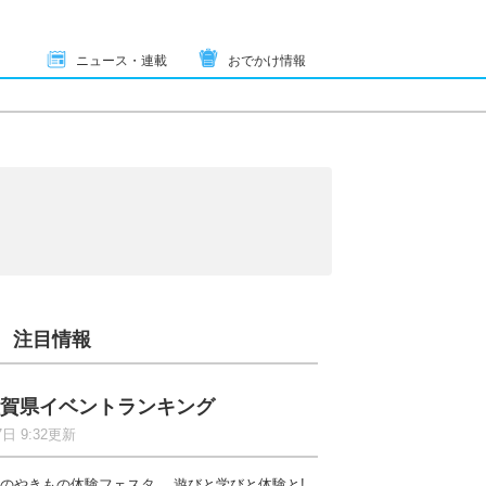
ニュース・連載
おでかけ情報
注目情報
賀県イベントランキング
7日 9:32更新
のやきもの体験フェスタ 遊びと学びと体験と!