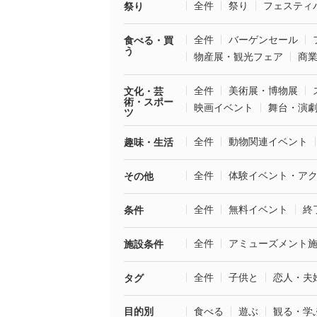
全件
祭り
フェスティ
祭り
全件
バーゲンセール
食べる・買
う
物産展・観光フェア
商
全件
美術展・博物展
文化・芸
術・スポー
映画イベント
舞台・演
ツ
全件
動物関連イベント
趣味・生活
全件
体験イベント・ア
その他
全件
無料イベント
終
条件
全件
アミューズメント
施設条件
全件
子供と
恋人・夫
タグ
目的別
食べる
遊ぶ
観る・学