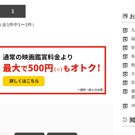
1
お
1（全1件中1〜1件）
九
福
佐
長
熊
大
宮
鹿
選
沖
閲