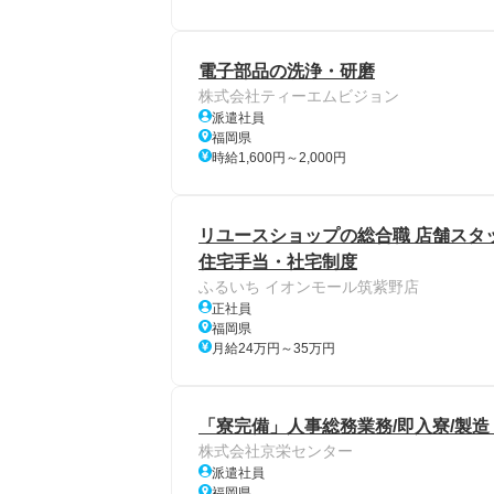
電子部品の洗浄・研磨
株式会社ティーエムビジョン
派遣社員
福岡県
時給1,600円～2,000円
リユースショップの総合職 店舗スタッ
住宅手当・社宅制度
ふるいち イオンモール筑紫野店
正社員
福岡県
月給24万円～35万円
「寮完備」人事総務業務/即入寮/製造
株式会社京栄センター
派遣社員
福岡県