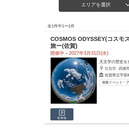
エリアを選択
全1件中1〜1件
COSMOS ODYSSEY(コ
旅ー(佐賀)
開催中～2027年3月31日(水)
天文学の歴史を
佐賀県
武雄
佐賀県立宇宙
体験イベント・
駐車場