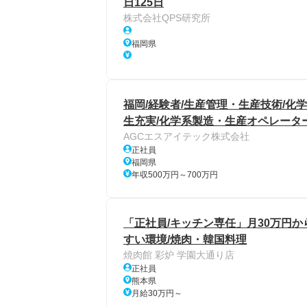
日125日
株式会社QPS研究所
福岡県
福岡/経験者/生産管理・生産技術/化
生充実/化学系製造・生産オペレータ
AGCエスアイテック株式会社
正社員
福岡県
年収500万円～700万円
「正社員/キッチン専任」月30万円
すい環境/焼肉・韓国料理
焼肉館 彩炉 学園大通り店
正社員
熊本県
月給30万円～