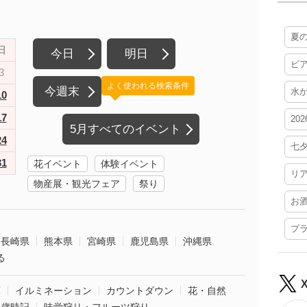
夏
日
今日
明日
ビ
3
よく使われる検索条件
今週末
水
10
17
20
5月すべてのイベント
24
七
31
花イベント
体験イベント
リ
物産展・観光フェア
祭り
お
プ
長崎県
熊本県
宮崎県
鹿児島県
沖縄県
る
葉
イルミネーション
カウントダウン
花・自然