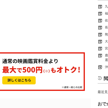
九
福
佐
長
熊
大
宮
鹿
選
沖
閲
最近見
おで