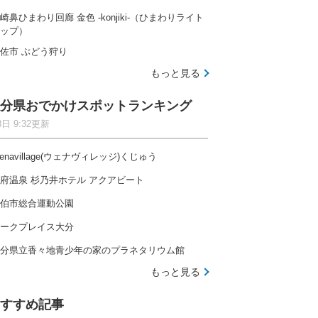
崎鼻ひまわり回廊 金色 -konjiki-（ひまわりライト
ップ）
佐市 ぶどう狩り
もっと見る
分県おでかけスポットランキング
8日 9:32更新
enavillage(ウェナヴィレッジ)くじゅう
府温泉 杉乃井ホテル アクアビート
伯市総合運動公園
ークプレイス大分
分県立香々地青少年の家のプラネタリウム館
もっと見る
すすめ記事