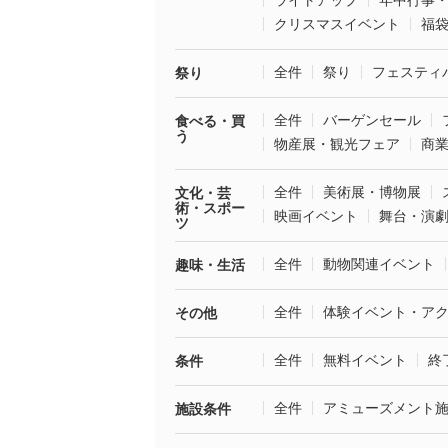
ライトアップ
年中行事
クリスマスイベント
福
全件
祭り
フェスティ
祭り
全件
バーゲンセール
食べる・買
う
物産展・観光フェア
商
全件
美術展・博物展
文化・芸
術・スポー
映画イベント
舞台・演
ツ
全件
動物関連イベント
趣味・生活
全件
体験イベント・ア
その他
全件
無料イベント
終
条件
全件
アミューズメント
施設条件