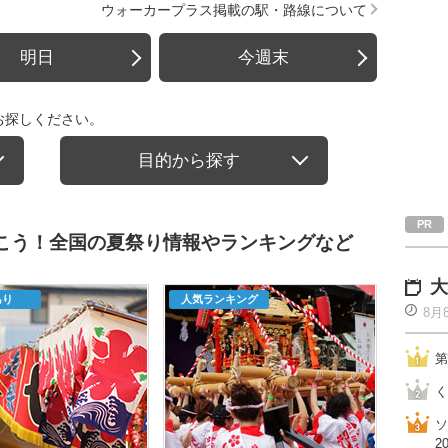
ウォーカープラス掲載の駅・路線について
明日
今週末
お探しください。
目的から探す
行こう！全国の夏祭り情報やランキングなど
大
あり
人気ランキング
8月
第
く
ソ
2