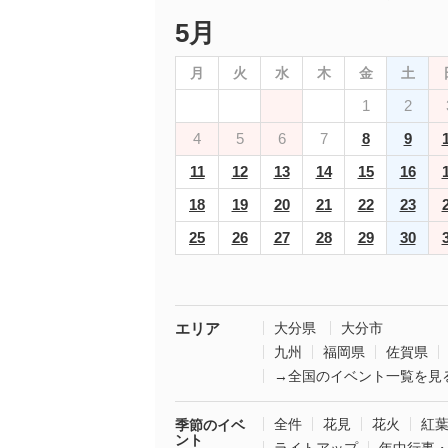
5月
月
火
水
木
金
土
1
2
4
5
6
7
8
9
11
12
13
14
15
16
18
19
20
21
22
23
25
26
27
28
29
30
エリア
大分県
大分市
九州
福岡県
佐賀県
→全国のイベント一覧を見
全件
花見
花火
紅
季節のイベ
ント