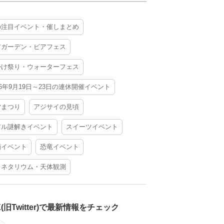
の注目イベント・催しまとめ
アガーデン・ビアフェス
かけ祭り・ウォーターフェス
26年9月19日～23日の連休開催イベント
夕まつり
アジサイの見頃
アル謎解きイベント
スイーツイベント
酒イベント
恐竜イベント
ラネタリウム・天体観測
X(旧Twitter)で最新情報をチェック