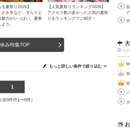
る夏祭り2026】
【人気夏祭りランキング2026】
長
、かき氷など、ずらりと
アクセス数の多かった人気の夏祭
ア
は魅力がいっぱい。夏祭
りをランキングでご紹介！
宇
しよう。
大
休み特集TOP
8月
W
もっと詳しい条件で絞り込む
別
佐
1
パ
1（全0件中1〜0件）
大
お