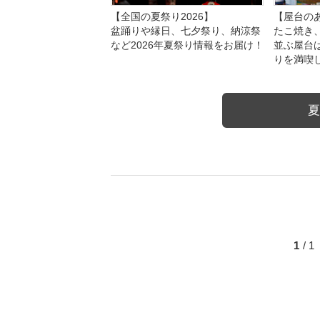
【全国の夏祭り2026】
【屋台のあ
盆踊りや縁日、七夕祭り、納涼祭
たこ焼き
など2026年夏祭り情報をお届け！
並ぶ屋台
りを満喫
夏
1
/ 