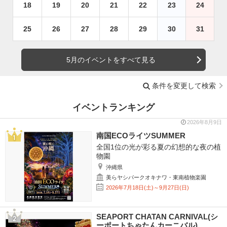
18
19
20
21
22
23
24
25
26
27
28
29
30
31
5月のイベントをすべて見る
条件を変更して検索
イベントランキング
2026年8月9日
南国ECOライツSUMMER
全国1位の光が彩る夏の幻想的な夜の植
物園
沖縄県
美らヤシパークオキナワ・東南植物楽園
2026年7月18日(土)～9月27日(日)
SEAPORT CHATAN CARNIVAL(シ
ーポートちゃたんカーニバル)