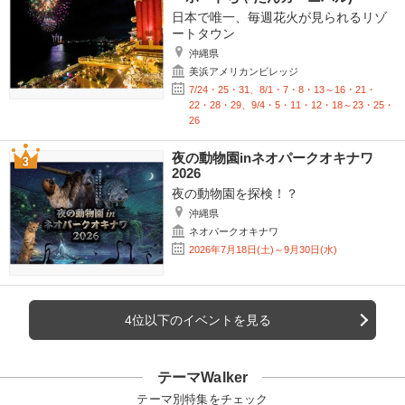
日本で唯一、毎週花火が見られるリゾ
ートタウン
沖縄県
美浜アメリカンビレッジ
7/24・25・31、8/1・7・8・13～16・21・
22・28・29、9/4・5・11・12・18～23・25・
26
夜の動物園inネオパークオキナワ
2026
夜の動物園を探検！？
沖縄県
ネオパークオキナワ
2026年7月18日(土)～9月30日(水)
4位以下のイベントを見る
テーマWalker
テーマ別特集をチェック