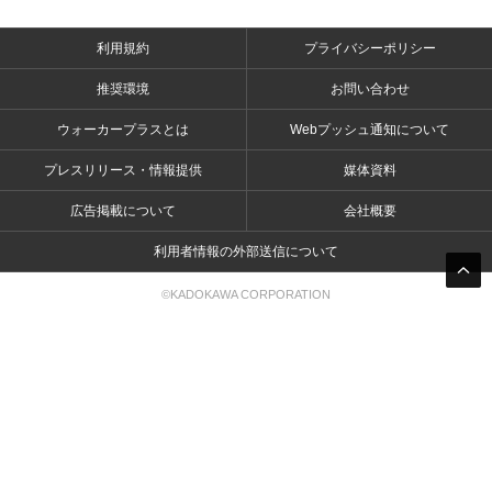
利用規約
プライバシーポリシー
推奨環境
お問い合わせ
ウォーカープラスとは
Webプッシュ通知について
プレスリリース・情報提供
媒体資料
広告掲載について
会社概要
利用者情報の外部送信について
©KADOKAWA CORPORATION