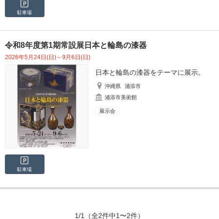
駐車場
令和8年度第1期常設展日本と輪島の漆器
2026年5月24日(日)～9月6日(日)
日本と輪島の漆器をテーマに展示。
沖縄県
浦添市
浦添市美術館
展示会
駐車場
1/1
（全2件中1〜2件）