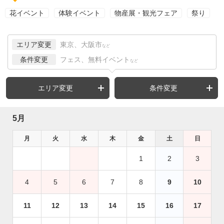
花イベント
体験イベント
物産展・観光フェア
祭り
エリア変更
東京、大阪市
など
条件変更
フェス、無料イベント
など
エリア変更
条件変更
5月
月
火
水
木
金
土
日
1
2
3
4
5
6
7
8
9
10
11
12
13
14
15
16
17