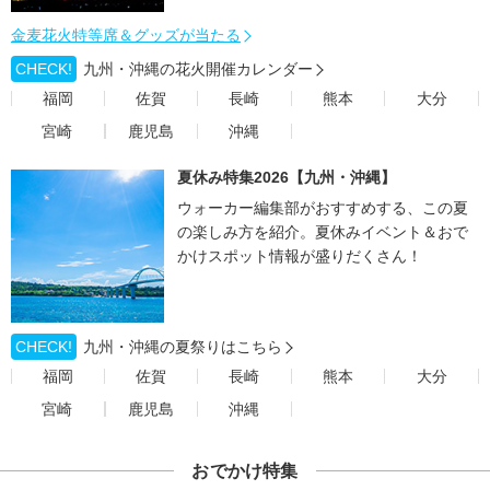
金麦花火特等席＆グッズが当たる
CHECK!
九州・沖縄の花火開催カレンダー
福岡
佐賀
長崎
熊本
大分
宮崎
鹿児島
沖縄
夏休み特集2026【九州・沖縄】
ウォーカー編集部がおすすめする、この夏
の楽しみ方を紹介。夏休みイベント＆おで
かけスポット情報が盛りだくさん！
CHECK!
九州・沖縄の夏祭りはこちら
福岡
佐賀
長崎
熊本
大分
宮崎
鹿児島
沖縄
おでかけ特集