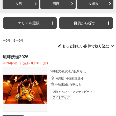
今日
明日
今週末
エリアを選択
目的から探す
全2件中1〜2件
もっと詳しい条件で絞り込む
琉球妖怪2026
2026年5月1日(金)～8月31日(月)
沖縄の夜の妖怪さがし
沖縄県
中頭郡読谷村
体験王国むら咲むら
体験イベント・アクティビティ
ライトアップ