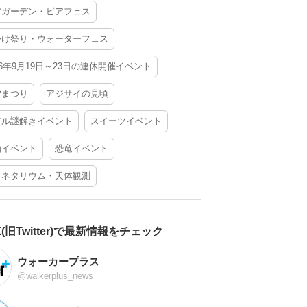
アガーデン・ビアフェス
かけ祭り・ウォーターフェス
26年9月19日～23日の連休開催イベント
夕まつり
アジサイの見頃
アル謎解きイベント
スイーツイベント
酒イベント
恐竜イベント
ラネタリウム・天体観測
X(旧Twitter)で最新情報をチェック
ウォーカープラス
@walkerplus_news