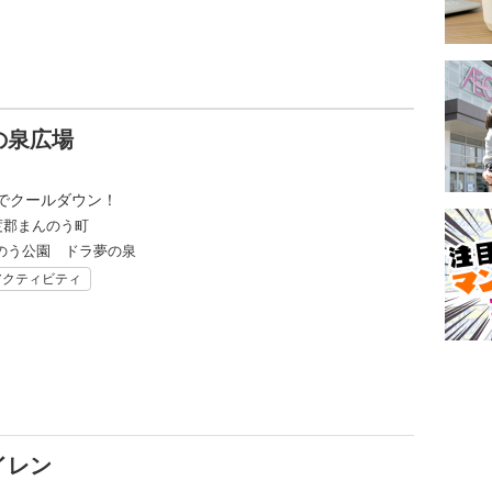
の泉広場
でクールダウン！
度郡まんのう町
のう公園 ドラ夢の泉
アクティビティ
イレン