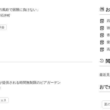
お
の風鈴で困難に負けない」
郡石井町
四
示会
徳
香
愛
高
閲
最近見
が提供される時間無制限のビアガーデン
おで
市
フェス
夏