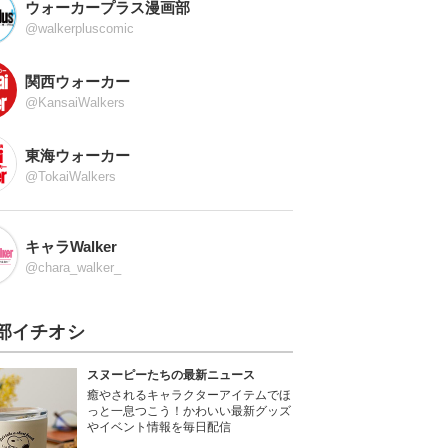
ウォーカープラス漫画部
@walkerpluscomic
関西ウォーカー
@KansaiWalkers
東海ウォーカー
@TokaiWalkers
キャラWalker
@chara_walker_
部イチオシ
スヌーピーたちの最新ニュース
癒やされるキャラクターアイテムでほ
っと一息つこう！かわいい最新グッズ
やイベント情報を毎日配信