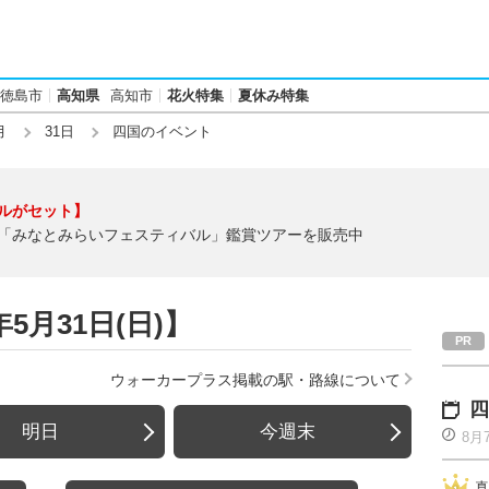
徳島市
高知県
高知市
花火特集
夏休み特集
月
31日
四国のイベント
ルがセット】
「みなとみらいフェスティバル」鑑賞ツアーを販売中
5月31日(日)】
ウォーカープラス掲載の駅・路線について
四
明日
今週末
8月
真