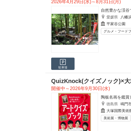
2026年4月29日(水)～8月31日(月)
自然豊かな渓谷
愛媛県
八幡
平家谷公園
グルメ・フード
駐車場
QuizKnock(クイズノック
開催中～2026年9月30日(水)
陶板名画を鑑賞
徳島県
鳴門
大塚国際美術
美術展・博物展