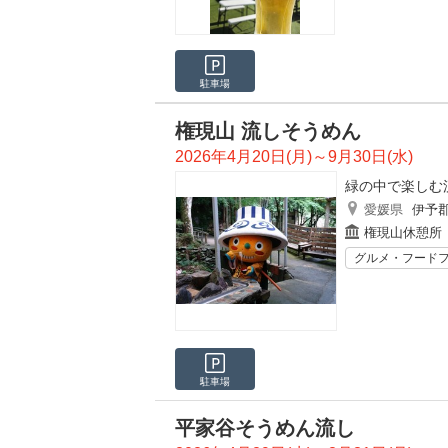
駐車場
権現山 流しそうめん
2026年4月20日(月)～9月30日(水)
緑の中で楽しむ
愛媛県
伊予
権現山休憩所
グルメ・フード
駐車場
平家谷そうめん流し