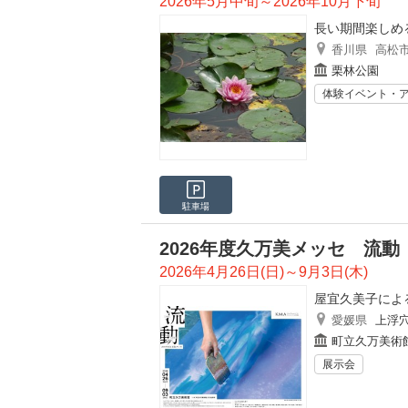
2026年5月中旬～2026年10月下旬
長い期間楽しめ
香川県
高松
栗林公園
体験イベント・
駐車場
2026年度久万美メッセ 流動
2026年4月26日(日)～9月3日(木)
屋宜久美子によ
愛媛県
上浮
町立久万美術
展示会