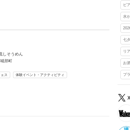
ビ
水
20
七
リ
流しそうめん
郡砥部町
お
プ
フェス
体験イベント・アクティビティ