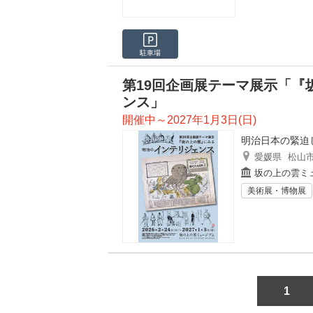
駐車場
第19回企画展テーマ展示「『
ンス」
開催中～2027年1月3日(日)
明治日本の緊迫
愛媛県
松山
坂の上の雲ミ
美術展・博物展
1