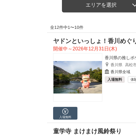
エリアを選択
全12件中1〜10件
ヤドンといっしょ！香川めぐり
開催中～2026年12月31日(木)
香川県の推しポ
香川県
高松
香川県全域
入場無料
体
入場無料
童学寺 まけまけ風鈴祭り