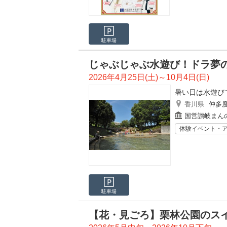
駐車場
じゃぶじゃぶ水遊び！ドラ夢
2026年4月25日(土)～10月4日(日)
暑い日は水遊び
香川県
仲多
国営讃岐まん
体験イベント・
駐車場
【花・見ごろ】栗林公園のス