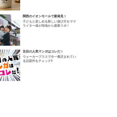
関西のイオンモールで新発見！
子どもと楽しめる新しい遊び方をママ
ライター達が現地から最新リポ！
注目の人気マンガはコレだ！
ウォーカープラスで今一番読まれてい
る話題作をチェック!!