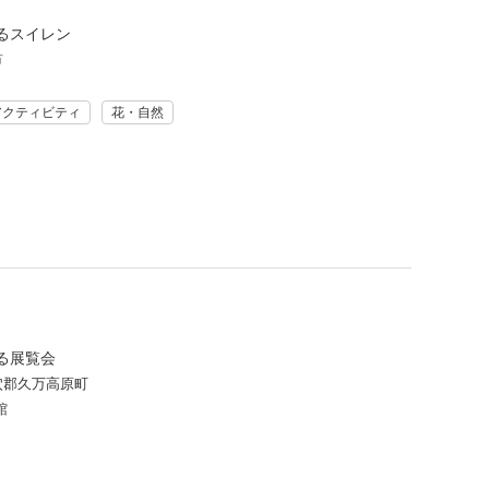
るスイレン
市
アクティビティ
花・自然
る展覧会
穴郡久万高原町
館