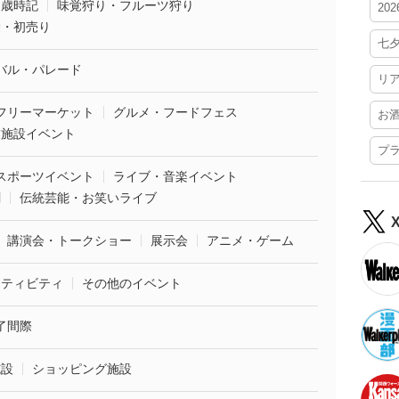
・歳時記
味覚狩り・フルーツ狩り
20
袋・初売り
七
バル・パレード
リ
フリーマーケット
グルメ・フードフェス
お
業施設イベント
プ
スポーツイベント
ライブ・音楽イベント
劇
伝統芸能・お笑いライブ
講演会・トークショー
展示会
アニメ・ゲーム
クティビティ
その他のイベント
了間際
施設
ショッピング施設