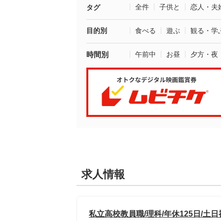
全件
子供と
恋人・夫
タグ
目的別
食べる
遊ぶ
観る・学
時間別
午前中
お昼
夕方・夜
求人情報
私立高校教員職/理科/年休125日/土