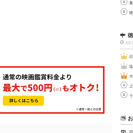
童
徳
徳
8月
日
塩
大
上
ラ
お
四