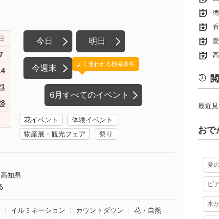
徳
香
日
今日
明日
愛
7
高
よく使われる検索条件
今週末
14
閲
21
6月すべてのイベント
28
最近見
花イベント
体験イベント
おで
物産展・観光フェア
祭り
夏
高知県
ビ
る
水
葉
イルミネーション
カウントダウン
花・自然