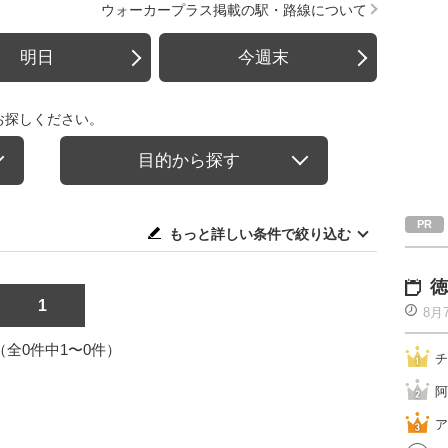
ウォーカープラス掲載の駅・路線について
明日
今週末
お探しください。
目的から探す
もっと詳しい条件で絞り込む
徳
1
8月
1（全0件中1〜0件）
チ
阿
ア