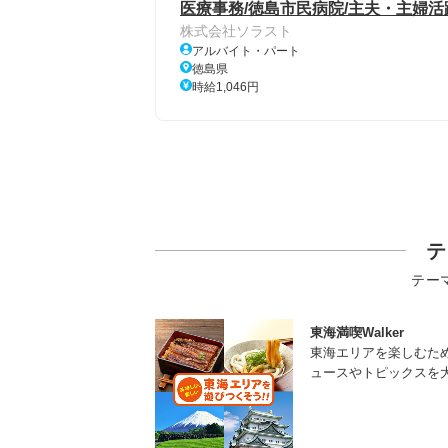
医療事務/徳島市民病院/主夫・主婦活
株式会社ソラスト
アルバイト・パート
徳島県
時給1,046円
テ
テー
東海満喫Walker
東海エリアを楽しむた
ュースやトピックスを