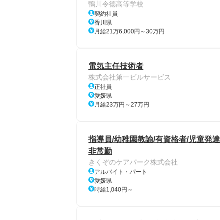
鴨川令徳高等学校
契約社員
香川県
月給21万6,000円～30万円
電気主任技術者
株式会社第一ビルサービス
正社員
愛媛県
月給23万円～27万円
指導員/幼稚園教諭/有資格者/児童発
非常勤
きくぞのケアパーク株式会社
アルバイト・パート
愛媛県
時給1,040円～