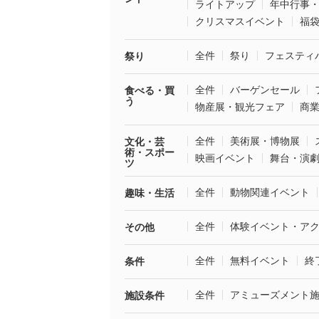
ライトアップ
年中行事
クリスマスイベント
福
全件
祭り
フェスティ
祭り
全件
バーゲンセール
食べる・買
う
物産展・観光フェア
商
全件
美術展・博物展
文化・芸
術・スポー
映画イベント
舞台・演
ツ
全件
動物関連イベント
趣味・生活
全件
体験イベント・ア
その他
全件
無料イベント
終
条件
全件
アミューズメント
施設条件