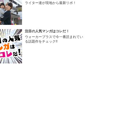
ライター達が現地から最新リポ！
注目の人気マンガはコレだ！
ウォーカープラスで今一番読まれてい
る話題作をチェック!!