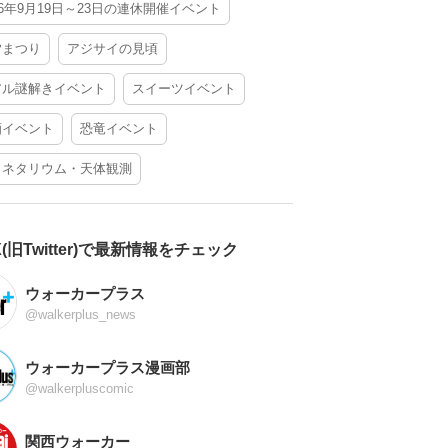
26年9月19日～23日の連休開催イベント
夕まつり
アジサイの見頃
アル謎解きイベント
スイーツイベント
酒イベント
恐竜イベント
ラネタリウム・天体観測
X(旧Twitter)で最新情報をチェック
ウォーカープラス
@walkerplus_news
ウォーカープラス漫画部
@walkerpluscomic
関西ウォーカー