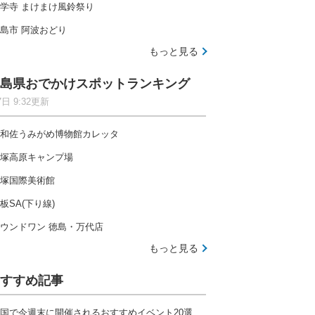
学寺 まけまけ風鈴祭り
島市 阿波おどり
もっと見る
島県おでかけスポットランキング
7日 9:32更新
和佐うみがめ博物館カレッタ
塚高原キャンプ場
塚国際美術館
板SA(下り線)
ウンドワン 徳島・万代店
もっと見る
すすめ記事
国で今週末に開催されるおすすめイベント20選