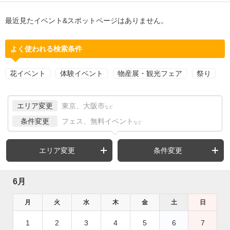
最近見たイベント&スポットページはありません。
よく使われる検索条件
花イベント
体験イベント
物産展・観光フェア
祭り
エリア変更
東京、大阪市
など
条件変更
フェス、無料イベント
など
エリア変更
条件変更
6月
月
火
水
木
金
土
日
1
2
3
4
5
6
7