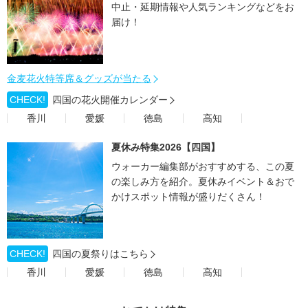
中止・延期情報や人気ランキングなどをお
届け！
金麦花火特等席＆グッズが当たる
CHECK!
四国の花火開催カレンダー
香川
愛媛
徳島
高知
夏休み特集2026【四国】
ウォーカー編集部がおすすめする、この夏
の楽しみ方を紹介。夏休みイベント＆おで
かけスポット情報が盛りだくさん！
CHECK!
四国の夏祭りはこちら
香川
愛媛
徳島
高知