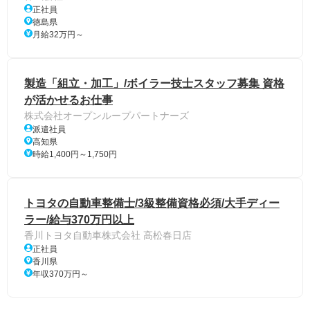
正社員
徳島県
月給32万円～
製造「組立・加工」/ボイラー技士スタッフ募集 資格
が活かせるお仕事
株式会社オープンループパートナーズ
派遣社員
高知県
時給1,400円～1,750円
トヨタの自動車整備士/3級整備資格必須/大手ディー
ラー/給与370万円以上
香川トヨタ自動車株式会社 高松春日店
正社員
香川県
年収370万円～