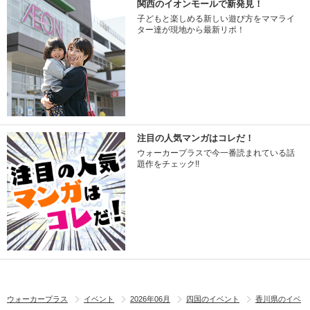
関西のイオンモールで新発見！
子どもと楽しめる新しい遊び方をママライ
ター達が現地から最新リポ！
注目の人気マンガはコレだ！
ウォーカープラスで今一番読まれている話
題作をチェック!!
ウォーカープラス
イベント
2026年06月
四国のイベント
香川県のイベ