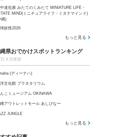
中達也展 みたてのくみたて MINIATURE LIFE・
ITATE MIND(ミニチュアライフ・ミタテマインド)
沖縄)
球妖怪2026
もっと見る
縄県おでかけスポットランキング
7日 9:32更新
-naha (ディーナハ)
洋文化館 プラネタリウム
んこミュージアム OKINAWA
縄アウトレットモール あしびなー
AZZ JUNGLE
もっと見る