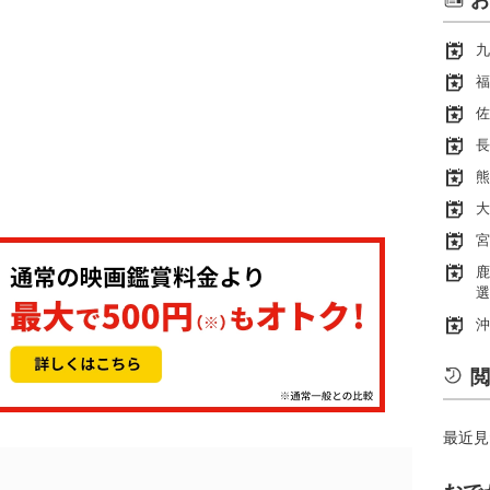
お
九
福
佐
長
熊
大
宮
鹿
選
沖
閲
最近見