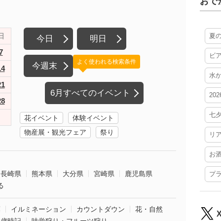
おで
日
夏
今日
明日
7
ビ
よく使われる検索条件
今週末
14
水
21
6月すべてのイベント
20
28
七
花イベント
体験イベント
物産展・観光フェア
祭り
リ
お
長崎県
熊本県
大分県
宮崎県
鹿児島県
プ
る
葉
イルミネーション
カウントダウン
花・自然