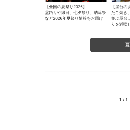
【全国の夏祭り2026】
【屋台のあ
盆踊りや縁日、七夕祭り、納涼祭
たこ焼き
など2026年夏祭り情報をお届け！
並ぶ屋台
りを満喫
夏
1
/ 