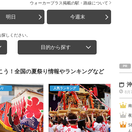
ウォーカープラス掲載の駅・路線について
明日
今週末
お探しください。
目的から探す
行こう！全国の夏祭り情報やランキングなど
沖
あり
人気ランキング
8月
南
夜
S
ん