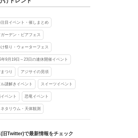
かけトレンド
の注目イベント・催しまとめ
アガーデン・ビアフェス
かけ祭り・ウォーターフェス
26年9月19日～23日の連休開催イベント
夕まつり
アジサイの見頃
アル謎解きイベント
スイーツイベント
酒イベント
恐竜イベント
ラネタリウム・天体観測
X(旧Twitter)で最新情報をチェック