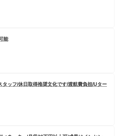
円可能
タッフ/休日取得推奨文化です/渡航費負担/Uター