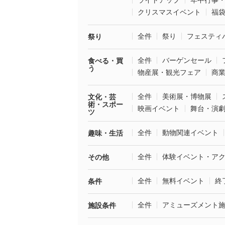
ライトアップ
年中行事
クリスマスイベント
福
全件
祭り
フェスティ
祭り
全件
バーゲンセール
食べる・買
う
物産展・観光フェア
商
全件
美術展・博物展
文化・芸
術・スポー
映画イベント
舞台・演
ツ
全件
動物関連イベント
趣味・生活
全件
体験イベント・ア
その他
全件
無料イベント
終
条件
全件
アミューズメント
施設条件