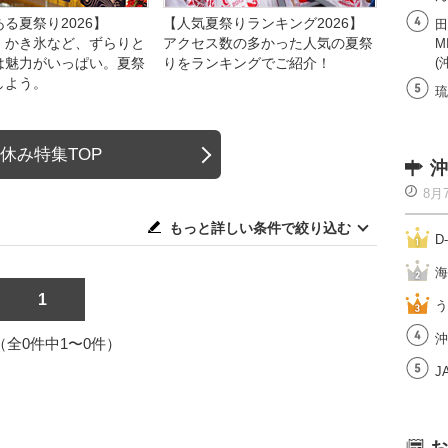
る夏祭り2026】
【人気夏祭りランキング2026】
田
、かき氷など、ずらりと
アクセス数の多かった人気の夏祭
M
は魅力がいっぱい。夏祭
りをランキングでご紹介！
(
しよう。
琉
休み特集TOP
沖
8月
もっと詳しい条件で絞り込む
D
海
1
う
沖
1（全0件中1〜0件）
J