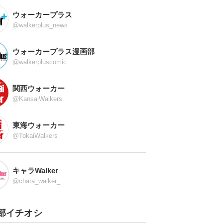
ウォーカープラス
@walkerplus_news
ウォーカープラス漫画部
@walkerpluscomic
関西ウォーカー
@KansaiWalkers
東海ウォーカー
@TokaiWalkers
キャラWalker
@chara_walker_
部イチオシ