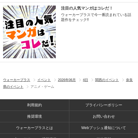
注目の人気マンガはコレだ！
ウォーカープラスで今一番読まれている話
題作をチェック!!
ウォーカープラス
イベント
2026年06月
4日
関西のイベント
奈良
県のイベント
アニメ・ゲーム
利用規約
プライバシーポリシー
推奨環境
お問い合わせ
ウォーカープラスとは
Webプッシュ通知について