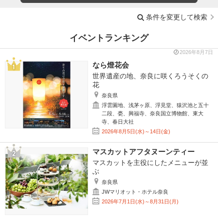
条件を変更して検索
イベントランキング
2026年8月7日
なら燈花会
世界遺産の地、奈良に咲くろうそくの
花
奈良県
浮雲園地、浅茅ヶ原、浮見堂、猿沢池と五十
二段、甍、興福寺、奈良国立博物館、東大
寺、春日大社
2026年8月5日(水)～14日(金)
マスカットアフタヌーンティー
マスカットを主役にしたメニューが並
ぶ
奈良県
JWマリオット・ホテル奈良
2026年7月1日(水)～8月31日(月)