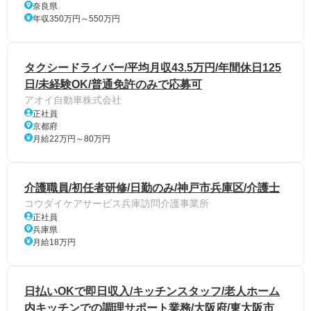
奈良県
年収350万円～550万円
タクシードライバー/平均月収43.5万円/年間休日125
日/未経験OK/普通免許のみで応募可
アオイ自動車株式会社
正社員
京都府
月給22万円～80万円
介護職員/初任者研修/日勤のみ/神戸市兵庫区/介護士
コウダイケアサービス兵庫訪問介護事業所
正社員
兵庫県
月給18万円
日払いOKで即日収入/キッチンスタッフ/老人ホーム
内キッチンでの調理サポート業務/大阪府/東大阪市