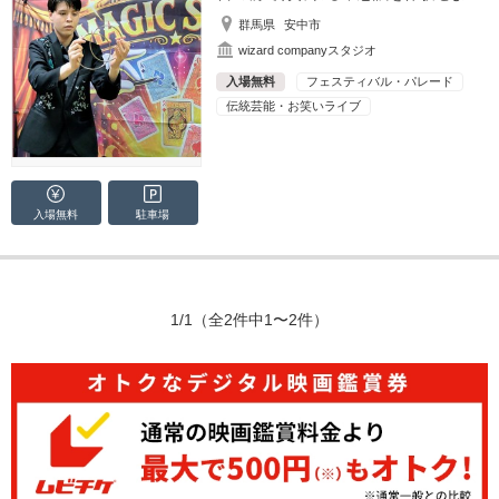
群馬県
安中市
wizard companyスタジオ
入場無料
フェスティバル・パレード
伝統芸能・お笑いライブ
入場無料
駐車場
1/1
（全2件中1〜2件）