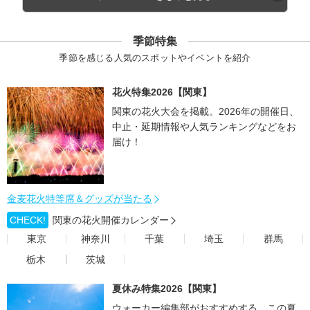
季節特集
季節を感じる人気のスポットやイベントを紹介
花火特集2026【関東】
関東の花火大会を掲載。2026年の開催日、
中止・延期情報や人気ランキングなどをお
届け！
金麦花火特等席＆グッズが当たる
CHECK!
関東の花火開催カレンダー
東京
神奈川
千葉
埼玉
群馬
栃木
茨城
夏休み特集2026【関東】
ウォーカー編集部がおすすめする、この夏