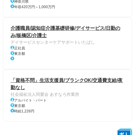
神奈川県
年収420万円～1,000万円
介護職員/認知症介護基礎研修/デイサービス/日勤の
み/板橋区/介護士
デイサービスセンターケアサポートいたばし
正社員
東京都
「資格不問」生活支援員/ブランクOK/交通費支給/夜
勤なし
社会福祉法人同愛会 あすなろ作業所
アルバイト・パート
東京都
時給1,226円