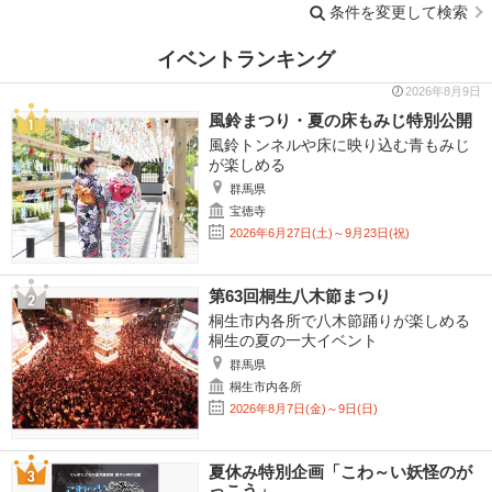
条件を変更して検索
イベントランキング
2026年8月9日
風鈴まつり・夏の床もみじ特別公開
風鈴トンネルや床に映り込む青もみじ
が楽しめる
群馬県
宝徳寺
2026年6月27日(土)～9月23日(祝)
第63回桐生八木節まつり
桐生市内各所で八木節踊りが楽しめる
桐生の夏の一大イベント
群馬県
桐生市内各所
2026年8月7日(金)～9日(日)
夏休み特別企画「こわ～い妖怪のが
っこう」