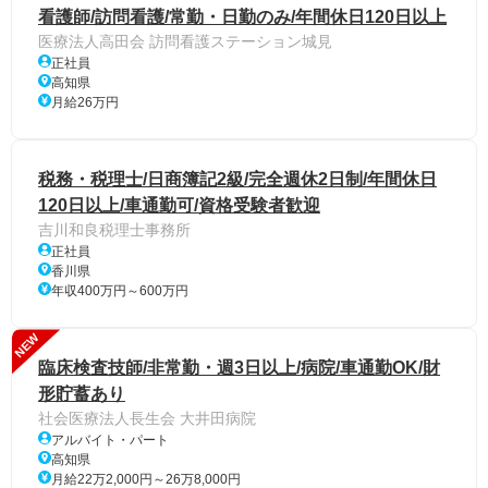
看護師/訪問看護/常勤・日勤のみ/年間休日120日以上
医療法人高田会 訪問看護ステーション城見
正社員
高知県
月給26万円
税務・税理士/日商簿記2級/完全週休2日制/年間休日
120日以上/車通勤可/資格受験者歓迎
吉川和良税理士事務所
正社員
香川県
年収400万円～600万円
NEW
臨床検査技師/非常勤・週3日以上/病院/車通勤OK/財
形貯蓄あり
社会医療法人長生会 大井田病院
アルバイト・パート
高知県
月給22万2,000円～26万8,000円