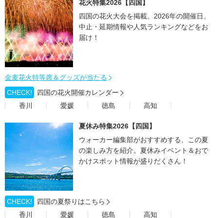
花火特集2026【四国】
四国の花火大会を掲載。2026年の開催日、
中止・延期情報や人気ランキングなどをお
届け！
金麦花火特等席＆グッズが当たる
CHECK!
四国の花火開催カレンダー
香川
愛媛
徳島
高知
夏休み特集2026【四国】
ウォーカー編集部がおすすめする、この夏
の楽しみ方を紹介。夏休みイベント＆おで
かけスポット情報が盛りだくさん！
CHECK!
四国の夏祭りはこちら
香川
愛媛
徳島
高知