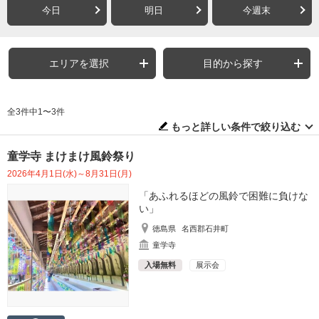
今日
明日
今週末
エリアを選択
目的から探す
全3件中1〜3件
もっと詳しい条件で絞り込む
童学寺 まけまけ風鈴祭り
2026年4月1日(水)～8月31日(月)
「あふれるほどの風鈴で困難に負けな
い」
徳島県
名西郡石井町
童学寺
入場無料
展示会