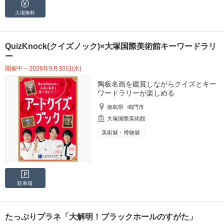
入場無料
QuizKnock(クイズノック)×大塚国際美術館キーワードラリ
ー
開催中～2026年9月30日(水)
陶板名画を鑑賞しながらクイズとキー
ワードラリーが楽しめる
徳島県
鳴門市
大塚国際美術館
美術展・博物展
駐車場
たっぷりプラネ「大解明！ブラックホールのすがた」