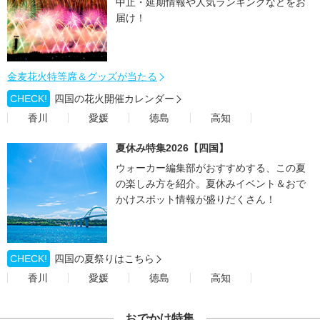
中止・延期情報や人気ランキングなどをお
届け！
金麦花火特等席＆グッズが当たる
CHECK!
四国の花火開催カレンダー
香川
愛媛
徳島
高知
夏休み特集2026【四国】
ウォーカー編集部がおすすめする、この夏
の楽しみ方を紹介。夏休みイベント＆おで
かけスポット情報が盛りだくさん！
CHECK!
四国の夏祭りはこちら
香川
愛媛
徳島
高知
おでかけ特集