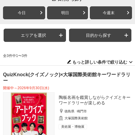
今日
明日
今週末
エリアを選択
目的から探す
全3件中1〜3件
もっと詳しい条件で絞り込む
QuizKnock(クイズノック)×大塚国際美術館キーワードラリ
ー
開催中～2026年9月30日(水)
陶板名画を鑑賞しながらクイズとキー
ワードラリーが楽しめる
徳島県
鳴門市
大塚国際美術館
美術展・博物展