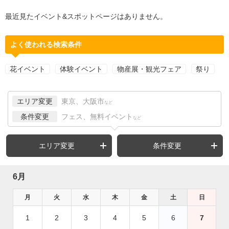
最近見たイベント&スポットページはありません。
よく使われる検索条件
花イベント
体験イベント
物産展・観光フェア
祭り
エリア変更
東京、大阪市
など
条件変更
フェス、無料イベント
など
エリア変更
条件変更
6月
月
火
水
木
金
土
日
1
2
3
4
5
6
7