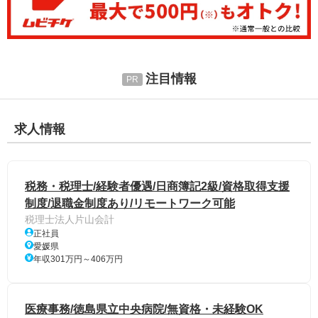
注目情報
求人情報
税務・税理士/経験者優遇/日商簿記2級/資格取得支援
制度/退職金制度あり/リモートワーク可能
税理士法人片山会計
正社員
愛媛県
年収301万円～406万円
医療事務/徳島県立中央病院/無資格・未経験OK