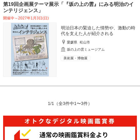
第19回企画展テーマ展示「『坂の上の雲』にみる明治のイ
ンテリジェンス」
開催中～2027年1月3日(日)
明治日本の緊迫した情勢や、激動の時
代を支えた人が紹介される
愛媛県
松山市
坂の上の雲ミュージアム
美術展・博物展
1/1
（全3件中1〜3件）