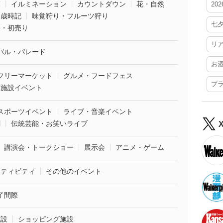
葉
イルミネーション
カウントダウン
花・自然
20
・歳時記
味覚狩り・フルーツ狩り
七
袋・初売り
リ
バル・パレード
お
フリーマーケット
グルメ・フードフェス
プ
業施設イベント
スポーツイベント
ライブ・音楽イベント
劇
伝統芸能・お笑いライブ
講演会・トークショー
展示会
アニメ・ゲーム
クティビティ
その他のイベント
了間際
施設
ショッピング施設