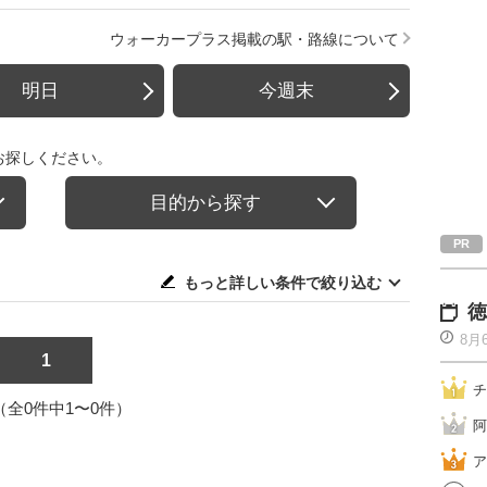
ウォーカープラス掲載の駅・路線について
明日
今週末
お探しください。
目的から探す
もっと詳しい条件で絞り込む
徳
8月
1
チ
1（全0件中1〜0件）
阿
ア