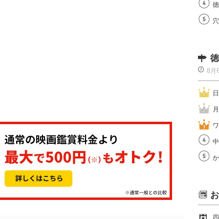
徳
穴
徳
8月
日
月
ワ
中
か
お
四