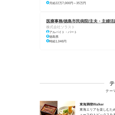
月給22万7,000円～35万円
医療事務/徳島市民病院/主夫・主婦活
株式会社ソラスト
アルバイト・パート
徳島県
時給1,046円
テ
テー
東海満喫Walker
東海エリアを楽しむた
ュースやトピックスを