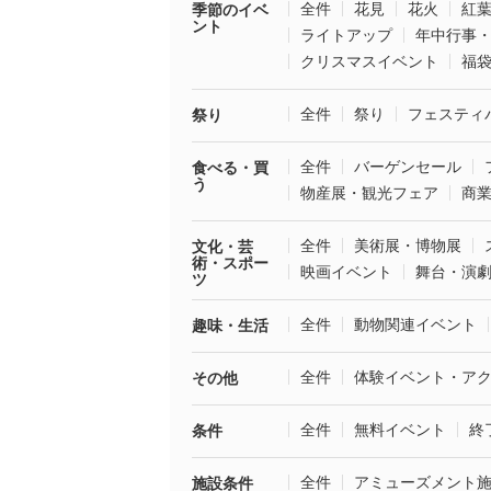
全件
花見
花火
紅
季節のイベ
ント
ライトアップ
年中行事
クリスマスイベント
福
全件
祭り
フェスティ
祭り
全件
バーゲンセール
食べる・買
う
物産展・観光フェア
商
全件
美術展・博物展
文化・芸
術・スポー
映画イベント
舞台・演
ツ
全件
動物関連イベント
趣味・生活
全件
体験イベント・ア
その他
全件
無料イベント
終
条件
全件
アミューズメント
施設条件