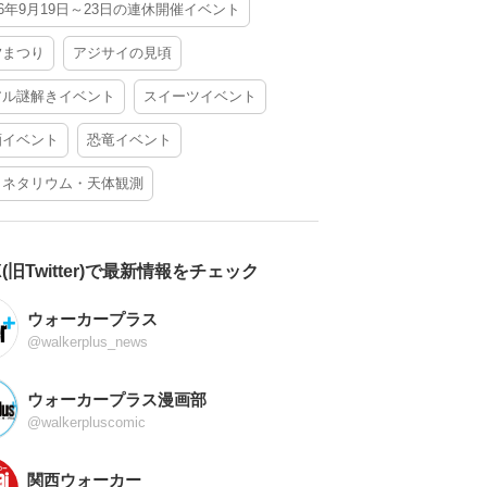
26年9月19日～23日の連休開催イベント
夕まつり
アジサイの見頃
アル謎解きイベント
スイーツイベント
酒イベント
恐竜イベント
ラネタリウム・天体観測
X(旧Twitter)で最新情報をチェック
ウォーカープラス
@walkerplus_news
ウォーカープラス漫画部
@walkerpluscomic
関西ウォーカー