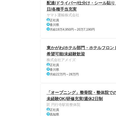
配達/ドライバー/仕分け・シール貼り
日/各種手当充実
ヤマト運輸株式会社
正社員
香川県
月給19万4,950円～20万7,190円
東かがわ/ホテル部門・ホテルフロン
希望可能/未経験歓迎
株式会社アメイズ
正社員
香川県
月給22万円～28万円
「オープニング」整骨院・整体院での
未経験OK/研修充実/週休2日制
匠 円行寺駅前整体院
正社員
高知県