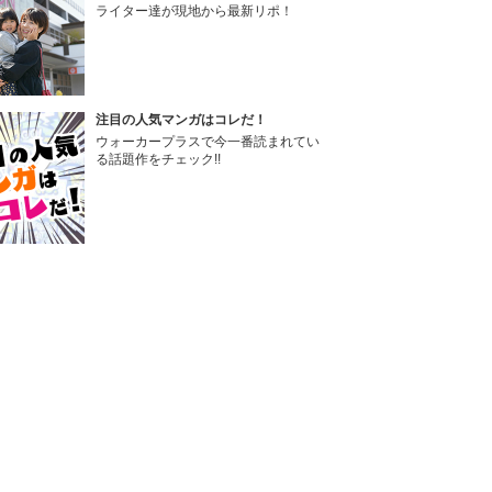
ライター達が現地から最新リポ！
注目の人気マンガはコレだ！
ウォーカープラスで今一番読まれてい
る話題作をチェック!!