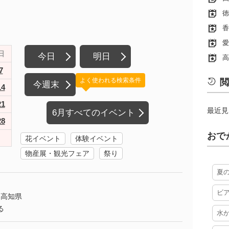
徳
香
愛
日
今日
明日
高
7
よく使われる検索条件
閲
今週末
14
21
最近見
6月すべてのイベント
28
おで
花イベント
体験イベント
物産展・観光フェア
祭り
夏
ビ
高知県
る
水