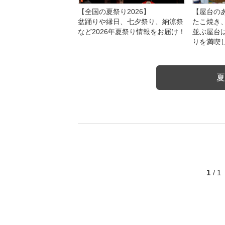
【全国の夏祭り2026】
【屋台のあ
盆踊りや縁日、七夕祭り、納涼祭
たこ焼き
など2026年夏祭り情報をお届け！
並ぶ屋台
りを満喫
夏
1
/ 