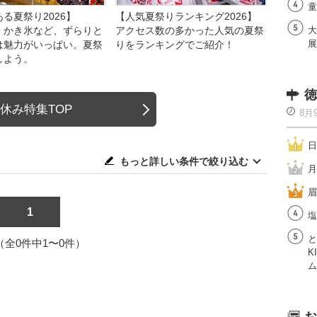
童
る夏祭り2026】
【人気夏祭りランキング2026】
、かき氷など、ずらりと
アクセス数の多かった人気の夏祭
大
展
は魅力がいっぱい。夏祭
りをランキングでご紹介！
しよう。
徳
休み特集TOP
8月
日
もっと詳しい条件で絞り込む
月
眉
1
塩
と
1（全0件中1〜0件）
K
ム