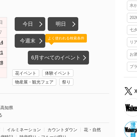
水
20
日
今日
明日
七
7
よく使われる検索条件
今週末
14
リ
21
お
6月すべてのイベント
28
プ
花イベント
体験イベント
物産展・観光フェア
祭り
高知県
る
葉
イルミネーション
カウントダウン
花・自然