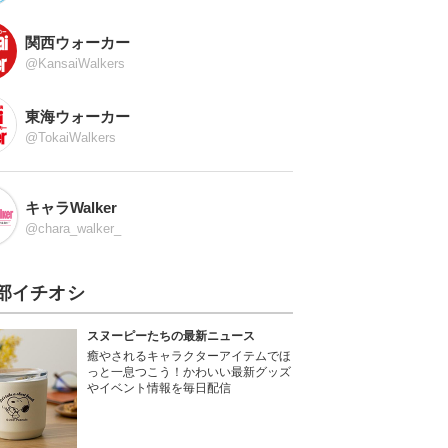
関西ウォーカー
@KansaiWalkers
東海ウォーカー
@TokaiWalkers
キャラWalker
@chara_walker_
部イチオシ
スヌーピーたちの最新ニュース
癒やされるキャラクターアイテムでほ
っと一息つこう！かわいい最新グッズ
やイベント情報を毎日配信