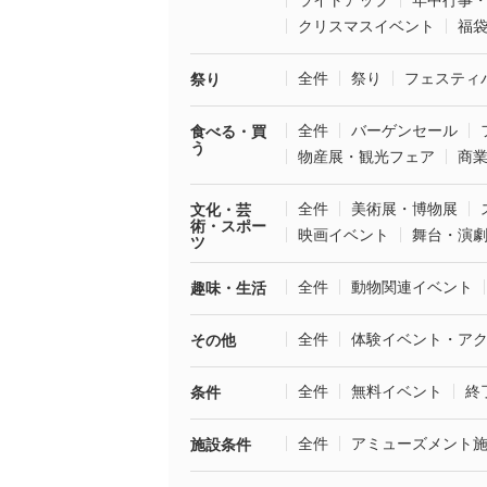
ライトアップ
年中行事
クリスマスイベント
福
全件
祭り
フェスティ
祭り
全件
バーゲンセール
食べる・買
う
物産展・観光フェア
商
全件
美術展・博物展
文化・芸
術・スポー
映画イベント
舞台・演
ツ
全件
動物関連イベント
趣味・生活
全件
体験イベント・ア
その他
全件
無料イベント
終
条件
全件
アミューズメント
施設条件