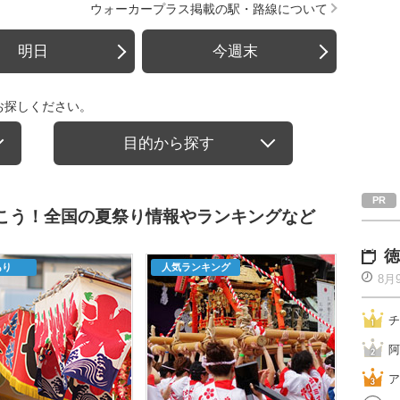
ウォーカープラス掲載の駅・路線について
明日
今週末
お探しください。
目的から探す
行こう！全国の夏祭り情報やランキングなど
徳
あり
人気ランキング
8月
チ
阿
ア