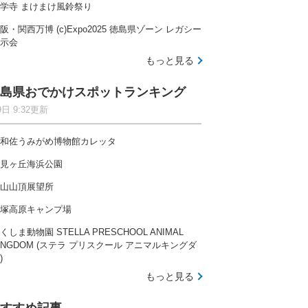
学寺 まけまけ風鈴祭り
阪・関西万博 (c)Expo2025 徳島県ゾーン レガシー
示会
もっと見る
島県おでかけスポットランキング
9日 9:32更新
和佐うみがめ博物館カレッタ
見ヶ丘海浜公園
山山頂展望所
塚高原キャンプ場
くしま動物園 STELLA PRESCHOOL ANIMAL
INGDOM (ステラ プリスクール アニマルキングダ
)
もっと見る