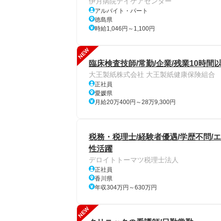
伊月病院デイケアセンター
アルバイト・パート
徳島県
時給1,046円～1,100円
NEW
臨床検査技師/常勤/企業/残業10時間
大王製紙株式会社 大王製紙健康保険組合
正社員
愛媛県
月給20万400円～28万9,300円
税務・税理士/経験者優遇/学歴不問/
性活躍
デロイトトーマツ税理士法人
正社員
香川県
年収304万円～630万円
NEW