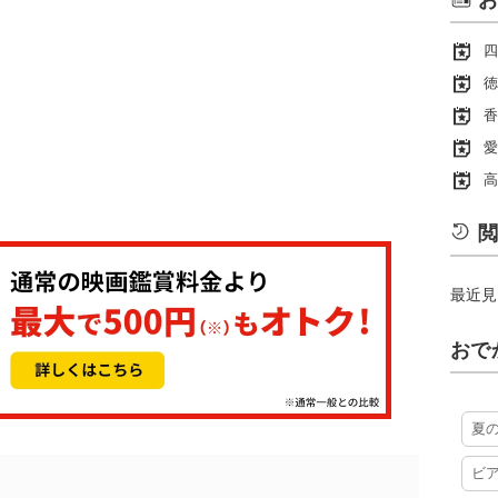
お
四
徳
香
愛
高
閲
最近見
おで
夏
ビ