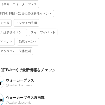
かけ祭り・ウォーターフェス
26年9月19日～23日の連休開催イベント
夕まつり
アジサイの見頃
アル謎解きイベント
スイーツイベント
酒イベント
恐竜イベント
ラネタリウム・天体観測
X(旧Twitter)で最新情報をチェック
ウォーカープラス
@walkerplus_news
ウォーカープラス漫画部
@walkerpluscomic