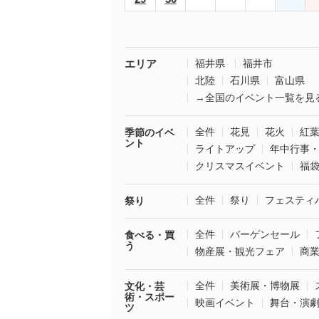
エリア
福井県
福井市
北陸
石川県
富山県
→全国のイベント一覧を見
全件
花見
花火
紅
季節のイベ
ント
ライトアップ
年中行事
クリスマスイベント
福
全件
祭り
フェスティ
祭り
全件
バーゲンセール
食べる・買
う
物産展・観光フェア
商
全件
美術展・博物展
文化・芸
術・スポー
映画イベント
舞台・演
ツ