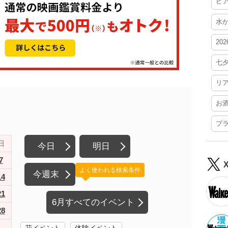
ビ
水
20
七
リ
お
プ
日
今日
明日
7
よく使われる検索条件
今週末
14
21
6月すべてのイベント
28