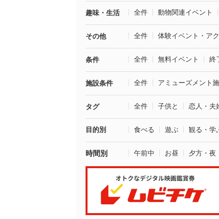
全件
動物関連イベント
趣味・生活
全件
体験イベント・ア
その他
全件
無料イベント
終
条件
全件
アミューズメント
施設条件
全件
子供と
恋人・夫
タグ
目的別
食べる
遊ぶ
観る・学
時間別
午前中
お昼
夕方・夜