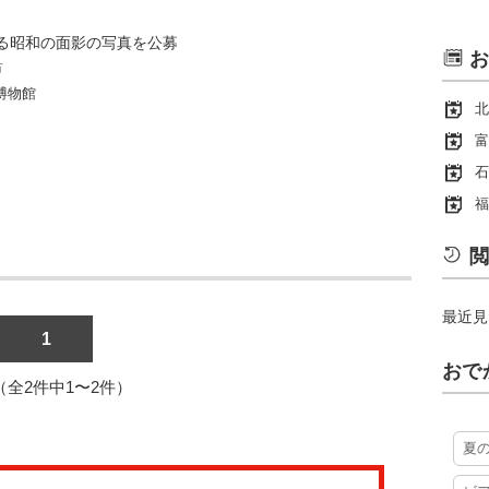
る昭和の面影の写真を公募
お
市
博物館
北
富
石
福
閲
最近見
1
おで
1（全2件中1〜2件）
夏