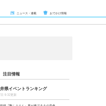
ニュース・連載
おでかけ情報
注目情報
井県イベントランキング
7日 9:32更新
前焼『陶ふうりん』風が奏でる土の音色