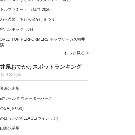
トルプラネット in 福井 2026
わら温泉 あわら湯かけまつり
空ハンモック 8月
ORLD TOP PERFORMERS ポップサーカス福井
演
もっと見る
井県おでかけスポットランキング
7日 9:32更新
巣海水浴場
政ワールド ウォーターパーク
条SA(下り線)
のほうかごVILLAGE(ヴィレッジ)
山海水浴場