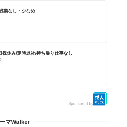
/残業なし・少なめ
日祝休み/定時退社/持ち帰り仕事なし
校
Sponsored by
ーマWalker