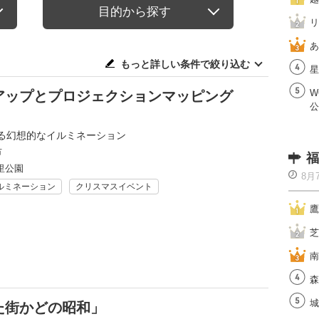
目的から探す
リ
あ
もっと詳しい条件で絞り込む
星
W
アップとプロジェクションマッピング
公
る幻想的なイルミネーション
市
福
里公園
8月
ルミネーション
クリスマスイベント
鷹
芝
南
森
城
た街かどの昭和」