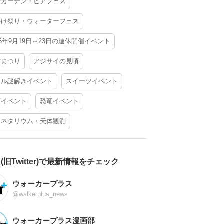
アガーデン・ビアフェス
かけ祭り・ウォーターフェス
26年9月19日～23日の連休開催イベント
夕まつり
アジサイの見頃
アル謎解きイベント
スイーツイベント
酒イベント
恐竜イベント
ラネタリウム・天体観測
X(旧Twitter)で最新情報をチェック
ウォーカープラス
@walkerplus_news
ウォーカープラス漫画部