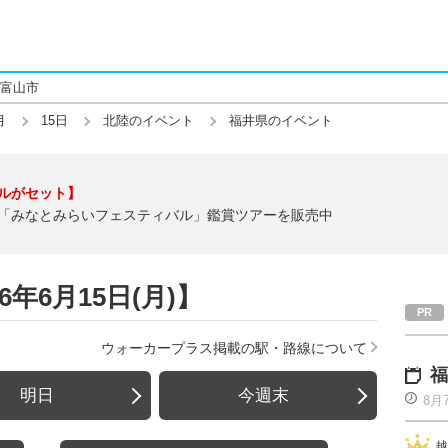
富山市
月
15日
北陸のイベント
福井県のイベント
ルがセット】
「みなとみらいフェスティバル」鑑賞ツアーを販売中
年6月15日(月)】
ウォーカープラス掲載の駅・路線について
福
明日
今週末
8月
越