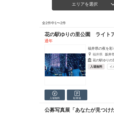
エリアを選択
全2件中1〜2件
花の駅ゆりの里公園 ライト
通年
福井県の夜を彩
福井県
坂井
花の駅ゆりの
入場無料
イ
入場無料
駐車場
公募写真展「あなたが見つけ