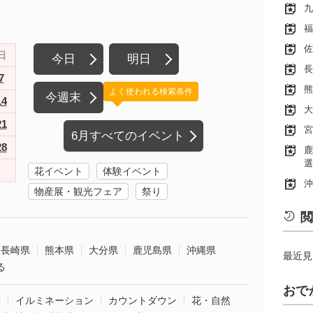
九
福
佐
日
今日
明日
長
7
熊
よく使われる検索条件
今週末
14
大
21
宮
6月すべてのイベント
28
鹿
選
花イベント
体験イベント
沖
物産展・観光フェア
祭り
閲
長崎県
熊本県
大分県
鹿児島県
沖縄県
最近見
る
おで
葉
イルミネーション
カウントダウン
花・自然