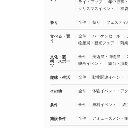
ライトアップ
年中行事
クリスマスイベント
福
全件
祭り
フェスティ
祭り
全件
バーゲンセール
食べる・買
う
物産展・観光フェア
商
全件
美術展・博物展
文化・芸
術・スポー
映画イベント
舞台・演
ツ
全件
動物関連イベント
趣味・生活
全件
体験イベント・ア
その他
全件
無料イベント
終
条件
全件
アミューズメント
施設条件