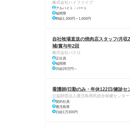
株式会社ハイファイブ
アルバイト・パート
福岡県
時給1,300円～1,600円
自社牧場直送の焼肉店スタッフ/月収2
補/賞与年2回
株式会社バクロ
正社員
福岡県
月給29万円～
看護師/日勤のみ・年休122日/健診セ
公益財団法人鹿児島県民総合保健センター
契約社員
鹿児島県
日給1万300円