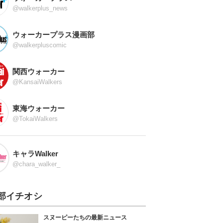
@walkerplus_news
ウォーカープラス漫画部
@walkerpluscomic
関西ウォーカー
@KansaiWalkers
東海ウォーカー
@TokaiWalkers
キャラWalker
@chara_walker_
部イチオシ
スヌーピーたちの最新ニュース