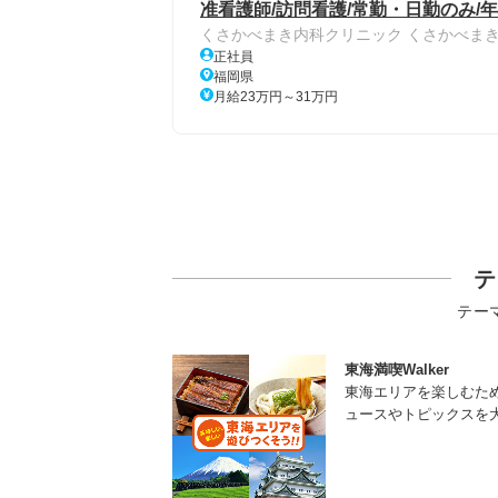
准看護師/訪問看護/常勤・日勤のみ/年
くさかべまき内科クリニック くさかべま
正社員
福岡県
月給23万円～31万円
テ
テー
東海満喫Walker
東海エリアを楽しむた
ュースやトピックスを