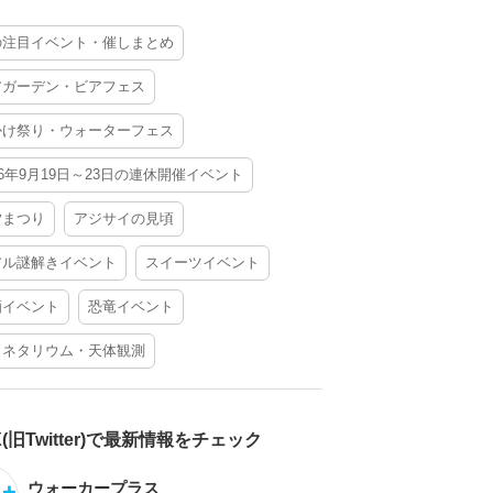
の注目イベント・催しまとめ
アガーデン・ビアフェス
かけ祭り・ウォーターフェス
26年9月19日～23日の連休開催イベント
夕まつり
アジサイの見頃
アル謎解きイベント
スイーツイベント
酒イベント
恐竜イベント
ラネタリウム・天体観測
X(旧Twitter)で最新情報をチェック
ウォーカープラス