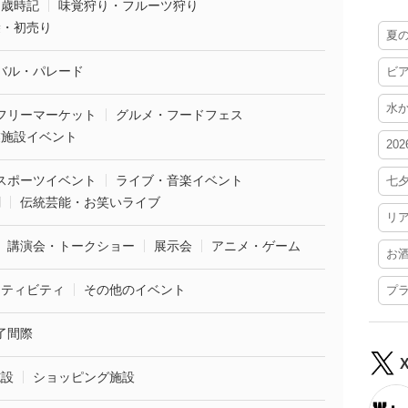
・歳時記
味覚狩り・フルーツ狩り
袋・初売り
夏
バル・パレード
ビ
水
フリーマーケット
グルメ・フードフェス
業施設イベント
20
スポーツイベント
ライブ・音楽イベント
七
劇
伝統芸能・お笑いライブ
リ
講演会・トークショー
展示会
アニメ・ゲーム
お
クティビティ
その他のイベント
プ
了間際
施設
ショッピング施設