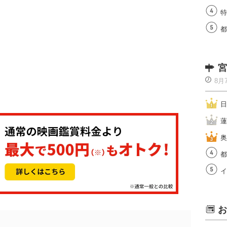
特
都
宮
8月
日
蓮
奥
都
イ
お