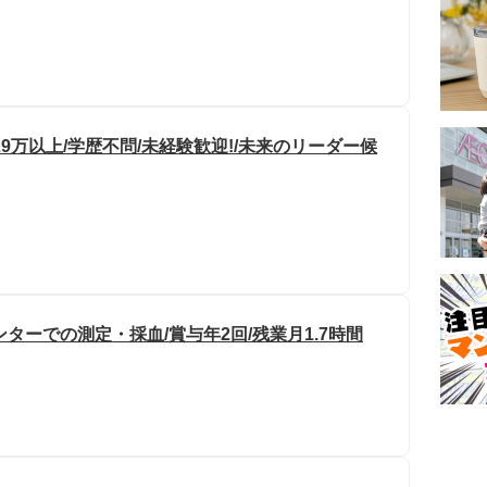
9万以上/学歴不問/未経験歓迎!/未来のリーダー候
ンターでの測定・採血/賞与年2回/残業月1.7時間