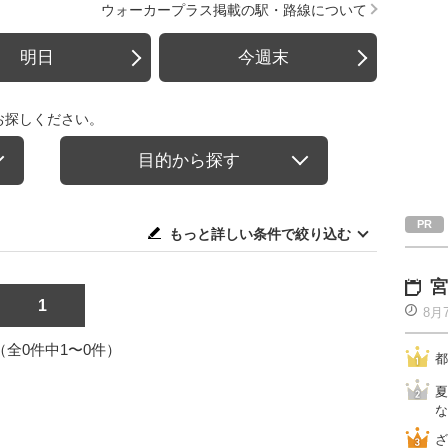
ウォーカープラス掲載の駅・路線について
明日
今週末
お探しください。
目的から探す
もっと詳しい条件で絞り込む
宮
1
8月
1（全0件中1〜0件）
都
夏
な
ざ