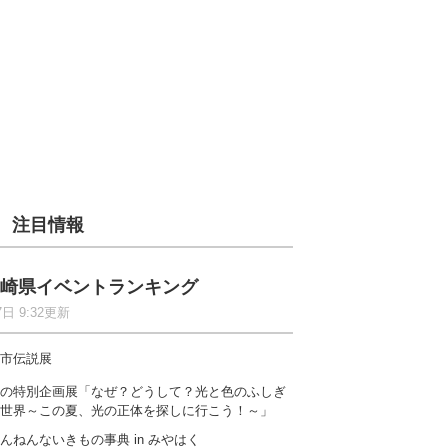
注目情報
崎県イベントランキング
7日 9:32更新
市伝説展
の特別企画展「なぜ？どうして？光と色のふしぎ
世界～この夏、光の正体を探しに行こう！～」
んねんないきもの事典 in みやはく