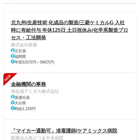
北九州/生産技術 化成品の製造/三菱ケミカルG 入社
時に有給付与 年休125日 土日祝休み/化学系製造プロ
セス・工法開発
株式会社新菱
正社員
福岡県
年収520万円～580万円
NEW
金融機関の事務
旭化成アミダス株式会社
派遣社員
大分県
時給1,150円
「マイカー通勤可」准看護師/ケアミックス病院
医療法人南さつま中央病院