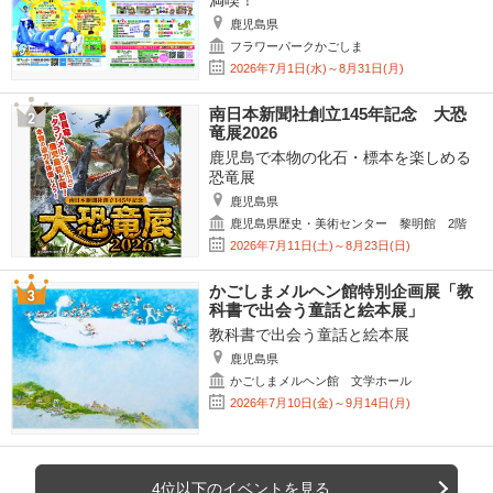
満喫！
鹿児島県
フラワーパークかごしま
2026年7月1日(水)～8月31日(月)
南日本新聞社創立145年記念 大恐
竜展2026
鹿児島で本物の化石・標本を楽しめる
恐竜展
鹿児島県
鹿児島県歴史・美術センター 黎明館 2階
2026年7月11日(土)～8月23日(日)
かごしまメルヘン館特別企画展「教
科書で出会う童話と絵本展」
教科書で出会う童話と絵本展
鹿児島県
かごしまメルヘン館 文学ホール
2026年7月10日(金)～9月14日(月)
4位以下のイベントを見る