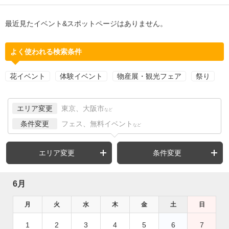
最近見たイベント&スポットページはありません。
よく使われる検索条件
花イベント
体験イベント
物産展・観光フェア
祭り
エリア変更
東京、大阪市
など
条件変更
フェス、無料イベント
など
エリア変更
条件変更
6月
月
火
水
木
金
土
日
1
2
3
4
5
6
7