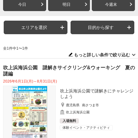
今日
明日
今週末
エリアを選択
目的から探す
全1件中1〜1件
もっと詳しい条件で絞り込む
吹上浜海浜公園 謎解きサイクリング&ウォーキング 夏の
謎編
2026年6月1日(月)～8月31日(月)
吹上浜海浜公園で謎解きにチャレンジ
しよう
鹿児島県
南さつま市
吹上浜海浜公園
入場無料
体験イベント・アクティビティ