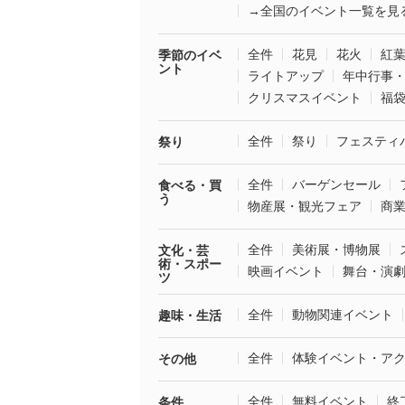
→全国のイベント一覧を見
全件
花見
花火
紅
季節のイベ
ント
ライトアップ
年中行事
クリスマスイベント
福
全件
祭り
フェスティ
祭り
全件
バーゲンセール
食べる・買
う
物産展・観光フェア
商
全件
美術展・博物展
文化・芸
術・スポー
映画イベント
舞台・演
ツ
全件
動物関連イベント
趣味・生活
全件
体験イベント・ア
その他
全件
無料イベント
終
条件