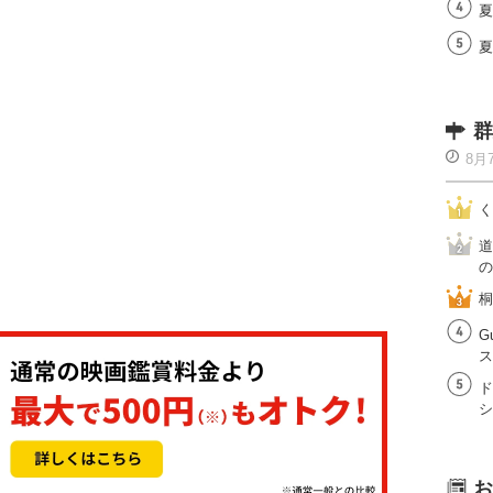
夏
夏
群
8月
く
道
の
桐
G
ス
ド
シ
お