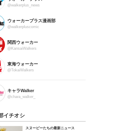
@walkerplus_news
ウォーカープラス漫画部
@walkerpluscomic
関西ウォーカー
@KansaiWalkers
東海ウォーカー
@TokaiWalkers
キャラWalker
@chara_walker_
部イチオシ
スヌーピーたちの最新ニュース