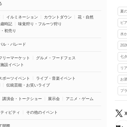
る
夏
葉
イルミネーション
カウントダウン
花・自然
ビ
・歳時記
味覚狩り・フルーツ狩り
袋・初売り
水
バル・パレード
20
七
フリーマーケット
グルメ・フードフェス
業施設イベント
リ
スポーツイベント
ライブ・音楽イベント
お
劇
伝統芸能・お笑いライブ
プ
講演会・トークショー
展示会
アニメ・ゲーム
クティビティ
その他のイベント
了間際