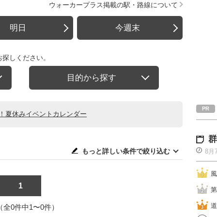
ウォーカープラス掲載の駅・路線について
明日
今週末
お探しください。
目的から探す
る！夏休みイベントカレンダー
群
もっと詳しい条件で絞り込む
8月
風
1
第
道
1（全0件中1〜0件）