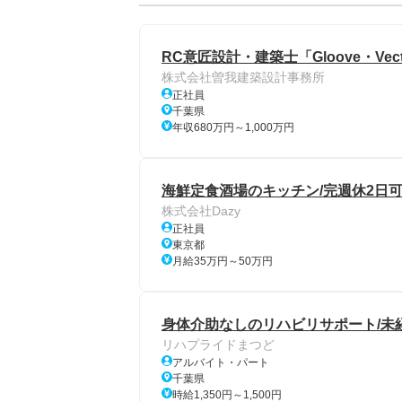
RC意匠設計・建築士「Gloove・Vec
株式会社曽我建築設計事務所
正社員
千葉県
年収680万円～1,000万円
海鮮定食酒場のキッチン/完週休2日可
株式会社Dazy
正社員
東京都
月給35万円～50万円
身体介助なしのリハビリサポート/未経験
リハプライドまつど
アルバイト・パート
千葉県
時給1,350円～1,500円