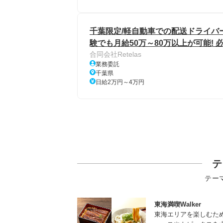
千葉限定/軽自動車での配送ドライバー
験でも月給50万～80万以上が可能!
合同会社Retelas
業務委託
千葉県
日給2万円～4万円
テ
テー
東海満喫Walker
東海エリアを楽しむた