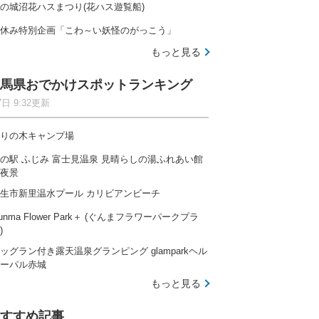
の城沼花ハスまつり(花ハス遊覧船)
休み特別企画「こわ～い妖怪のがっこう」
もっと見る
馬県おでかけスポットランキング
7日 9:32更新
りの木キャンプ場
の駅 ふじみ 富士見温泉 見晴らしの湯ふれあい館
夜景
生市新里温水プール カリビアンビーチ
unma Flower Park＋ (ぐんまフラワーパークプラ
)
ッグラン付き露天温泉グランピング glamparkヘル
ーパル赤城
もっと見る
すすめ記事