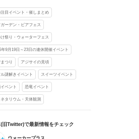
の注目イベント・催しまとめ
アガーデン・ビアフェス
かけ祭り・ウォーターフェス
26年9月19日～23日の連休開催イベント
夕まつり
アジサイの見頃
アル謎解きイベント
スイーツイベント
酒イベント
恐竜イベント
ラネタリウム・天体観測
X(旧Twitter)で最新情報をチェック
ウォーカープラス