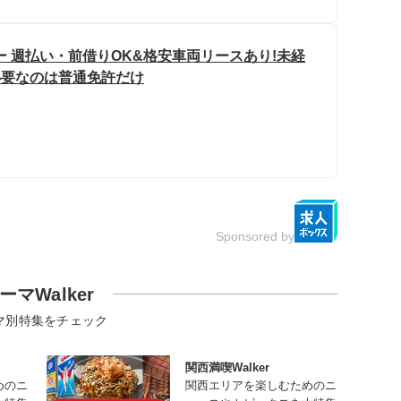
 週払い・前借りOK&格安車両リースあり!未経
 必要なのは普通免許だけ
Sponsored by
ーマWalker
マ別特集をチェック
関西満喫Walker
めのニ
関西エリアを楽しむためのニ