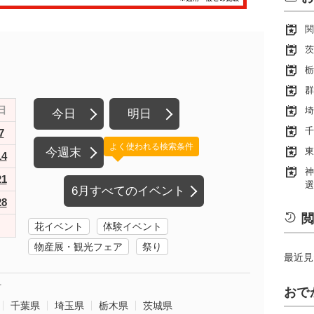
関
茨
栃
群
日
埼
今日
明日
千
7
よく使われる検索条件
今週末
東
14
神
21
選
6月すべてのイベント
28
閲
花イベント
体験イベント
物産展・観光フェア
祭り
最近見
町
おで
千葉県
埼玉県
栃木県
茨城県