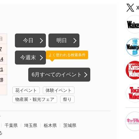
日
今日
明日
7
よく使われる検索条件
今週末
14
21
6月すべてのイベント
28
花イベント
体験イベント
物産展・観光フェア
祭り
町
千葉県
埼玉県
栃木県
茨城県
る