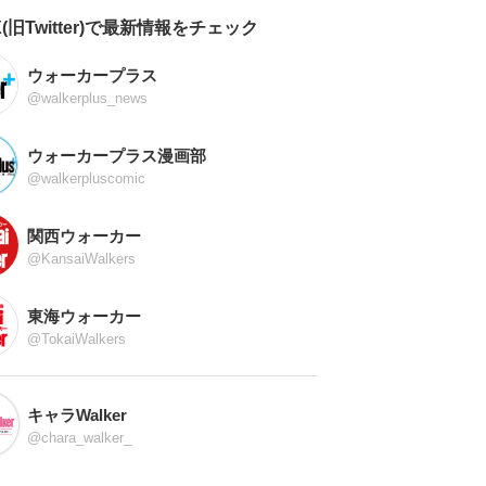
X(旧Twitter)で最新情報をチェック
ウォーカープラス
@walkerplus_news
ウォーカープラス漫画部
@walkerpluscomic
関西ウォーカー
@KansaiWalkers
東海ウォーカー
@TokaiWalkers
キャラWalker
@chara_walker_