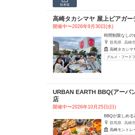
駐車場
高崎タカシマヤ 屋上ビアガー
開催中〜2026年9月30日(水)
時間制限なしの
群馬県
高崎
高崎タカシマ
グルメ・フード
URBAN EARTH BBQ(
店
開催中〜2026年10月25日(日)
BBQが楽しめ
群馬県
高崎
高崎モントレ