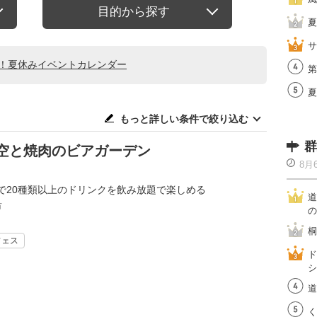
目的から探す
夏
サ
る！夏休みイベントカレンダー
第
夏
もっと詳しい条件で絞り込む
群
空と焼肉のビアガーデン
8月
で20種類以上のドリンクを飲み放題で楽しめる
道
市
の
桐
フェス
ド
シ
道
く