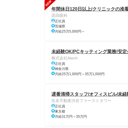
NEW
年間休日120日以上/クリニックの准
高田眼科
正社員
茨城県
月給25万5,000円～
未経験OK/PCキッティング業務!安
株式会社Atech
正社員
神奈川県
月給25万1,000円～35万1,000円
遅番清掃スタッフ/オフィスビル/未経験
住友不動産渋谷ファーストタワー
正社員
東京都
月給31万円～35万円