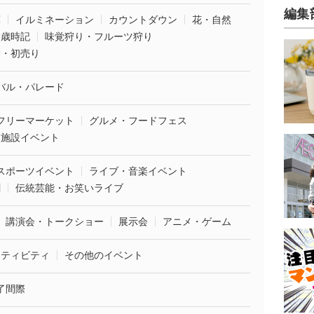
編集
葉
イルミネーション
カウントダウン
花・自然
・歳時記
味覚狩り・フルーツ狩り
袋・初売り
バル・パレード
フリーマーケット
グルメ・フードフェス
業施設イベント
スポーツイベント
ライブ・音楽イベント
劇
伝統芸能・お笑いライブ
講演会・トークショー
展示会
アニメ・ゲーム
クティビティ
その他のイベント
了間際