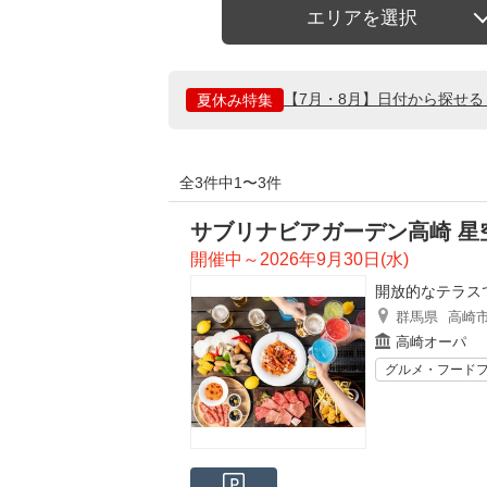
エリアを選択
【7月・8月】日付から探せ
夏休み特集
全3件中1〜3件
サブリナビアガーデン高崎 星
開催中～2026年9月30日(水)
開放的なテラス
群馬県
高崎
高崎オーパ
グルメ・フード