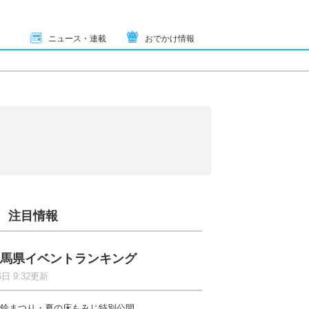
ニュース・連載
おでかけ情報
注目情報
馬県イベントランキング
6日 9:32更新
鈴まつり・夏の床もみじ特別公開