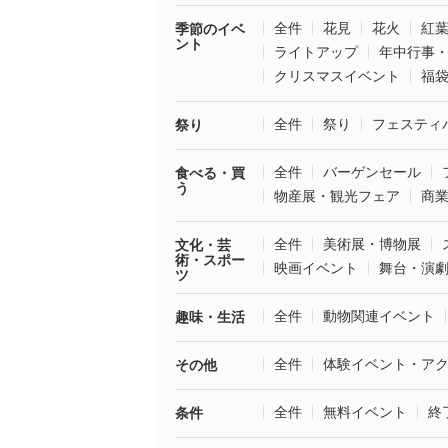
全件
花見
花火
紅
季節のイベ
ント
ライトアップ
年中行事
クリスマスイベント
福
全件
祭り
フェスティ
祭り
全件
バーゲンセール
食べる・買
う
物産展・観光フェア
商
全件
美術展・博物展
文化・芸
術・スポー
映画イベント
舞台・演
ツ
全件
動物関連イベント
趣味・生活
全件
体験イベント・ア
その他
全件
無料イベント
終
条件