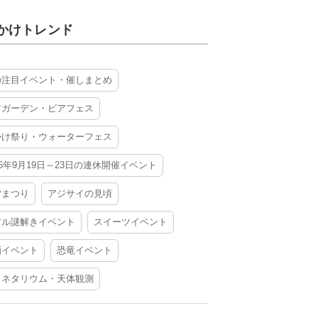
かけトレンド
の注目イベント・催しまとめ
アガーデン・ビアフェス
かけ祭り・ウォーターフェス
26年9月19日～23日の連休開催イベント
夕まつり
アジサイの見頃
アル謎解きイベント
スイーツイベント
酒イベント
恐竜イベント
ラネタリウム・天体観測