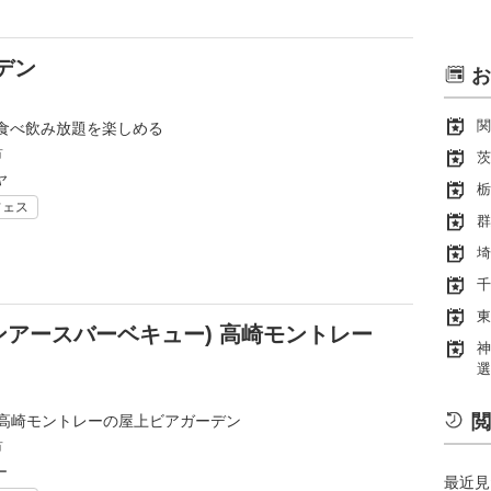
デン
お
関
食べ飲み放題を楽しめる
市
茨
ヤ
栃
フェス
群
埼
千
東
アーバンアースバーベキュー) 高崎モントレー
神
選
閲
る高崎モントレーの屋上ビアガーデン
市
ー
最近見