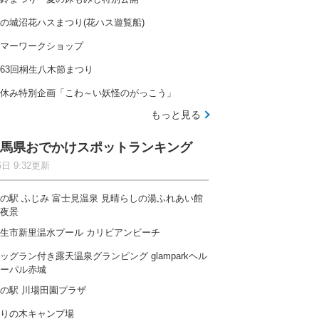
の城沼花ハスまつり(花ハス遊覧船)
マーワークショップ
63回桐生八木節まつり
休み特別企画「こわ～い妖怪のがっこう」
もっと見る
馬県おでかけスポットランキング
6日 9:32更新
の駅 ふじみ 富士見温泉 見晴らしの湯ふれあい館
夜景
生市新里温水プール カリビアンビーチ
ッグラン付き露天温泉グランピング glamparkヘル
ーパル赤城
の駅 川場田園プラザ
りの木キャンプ場