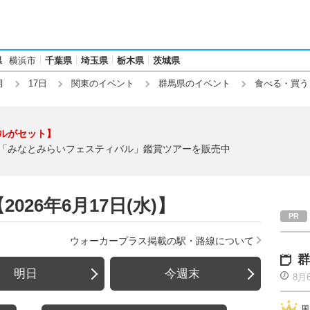
県
横浜市
千葉県
埼玉県
栃木県
茨城県
月
17日
関東のイベント
群馬県のイベント
食べる・買う
ルがセット】
「みなとみらいフェスティバル」鑑賞ツアーを販売中
26年6月17日(水)】
ウォーカープラス掲載の駅・路線について
群
明日
今週末
8月
風