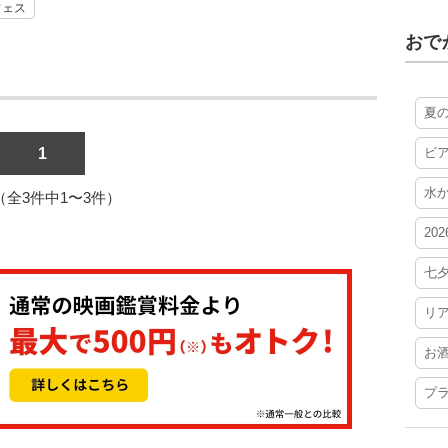
フェス
おで
夏
1
ビ
水
1（全3件中1〜3件）
20
七
リ
お
プ