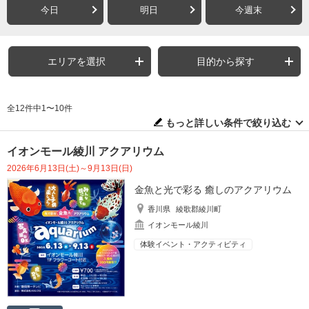
今日
明日
今週末
エリアを選択
目的から探す
全12件中1〜10件
もっと詳しい条件で絞り込む
イオンモール綾川 アクアリウム
2026年6月13日(土)～9月13日(日)
金魚と光で彩る 癒しのアクアリウム
香川県
綾歌郡綾川町
イオンモール綾川
体験イベント・アクティビティ