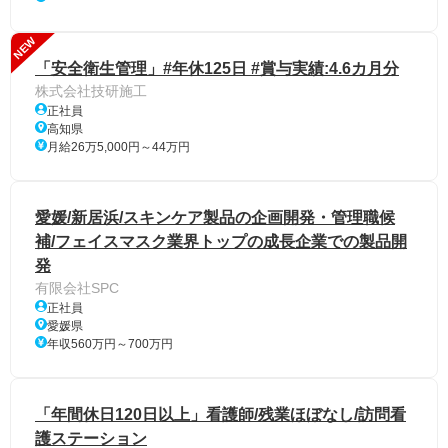
NEW
「安全衛生管理」#年休125日 #賞与実績:4.6カ月分
株式会社技研施工
正社員
高知県
月給26万5,000円～44万円
愛媛/新居浜/スキンケア製品の企画開発・管理職候
補/フェイスマスク業界トップの成長企業での製品開
発
有限会社SPC
正社員
愛媛県
年収560万円～700万円
「年間休日120日以上」看護師/残業ほぼなし/訪問看
護ステーション