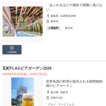
「あふれるほどの風鈴で困難に負けな
い」
徳島県
名西郡石井町
童学寺
入場無料
展示会
入場無料
瓦町FLAGビアガーデン2026
2026年5月22日(金)～10月17日(土)
世界各国の料理が提供される時間無制
限のビアガーデン
香川県
高松市
瓦町FLAG
グルメ・フードフェス