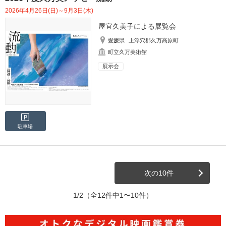
2026年4月26日(日)～9月3日(木)
屋宜久美子による展覧会
愛媛県
上浮穴郡久万高原町
町立久万美術館
展示会
駐車場
次の10件
1/2
（全12件中1〜10件）