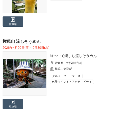
駐車場
権現山 流しそうめん
2026年4月20日(月)～9月30日(水)
緑の中で楽しむ流しそうめん
愛媛県
伊予郡砥部町
権現山休憩所
グルメ・フードフェス
体験イベント・アクティビティ
駐車場