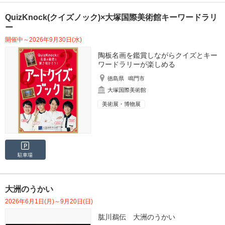
QuizKnock(クイズノック)×大塚国際美術館キーワードラリ
ー
開催中～2026年9月30日(水)
陶板名画を鑑賞しながらクイズとキー
ワードラリーが楽しめる
徳島県
鳴門市
大塚国際美術館
美術展・博物展
駐車場
大洲のうかい
2026年6月1日(月)～9月20日(日)
肱川鵜伝 大洲のうかい