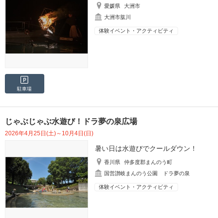
愛媛県
大洲市
大洲市肱川
体験イベント・アクティビティ
駐車場
じゃぶじゃぶ水遊び！ドラ夢の泉広場
2026年4月25日(土)～10月4日(日)
暑い日は水遊びでクールダウン！
香川県
仲多度郡まんのう町
国営讃岐まんのう公園 ドラ夢の泉
体験イベント・アクティビティ