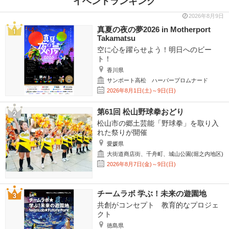
イベントランキング
2026年8月9日
真夏の夜の夢2026 in Motherport
Takamatsu
空に心を躍らせよう！明日へのビー
ト！
香川県
サンポート高松 ハーバープロムナード
2026年8月1日(土)～9日(日)
第61回 松山野球拳おどり
松山市の郷土芸能「野球拳」を取り入
れた祭りが開催
愛媛県
大街道商店街、千舟町、城山公園(堀之内地区)
2026年8月7日(金)～9日(日)
チームラボ 学ぶ！未来の遊園地
共創がコンセプト 教育的なプロジェ
クト
徳島県