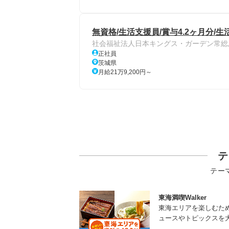
無資格/生活支援員/賞与4.2ヶ月分/
社会福祉法人日本キングス・ガーデン常総
正社員
茨城県
月給21万9,200円～
テ
テー
東海満喫Walker
東海エリアを楽しむた
ュースやトピックスを