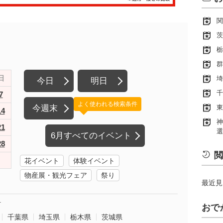
関
茨
栃
群
日
埼
今日
明日
千
7
よく使われる検索条件
今週末
東
14
神
21
選
6月すべてのイベント
28
閲
花イベント
体験イベント
物産展・観光フェア
祭り
最近見
町
おで
千葉県
埼玉県
栃木県
茨城県