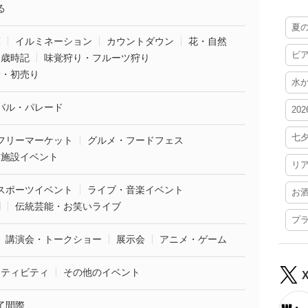
る
夏
葉
イルミネーション
カウントダウン
花・自然
ビ
・歳時記
味覚狩り・フルーツ狩り
袋・初売り
水
バル・パレード
20
七
フリーマーケット
グルメ・フードフェス
業施設イベント
リ
スポーツイベント
ライブ・音楽イベント
お
劇
伝統芸能・お笑いライブ
プ
講演会・トークショー
展示会
アニメ・ゲーム
クティビティ
その他のイベント
了間際