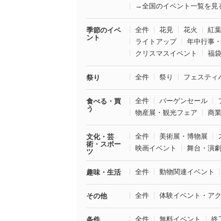
→全国のイベント一覧を見
全件
花見
花火
紅
季節のイベ
ント
ライトアップ
年中行事
クリスマスイベント
福
全件
祭り
フェスティ
祭り
全件
バーゲンセール
食べる・買
う
物産展・観光フェア
商
全件
美術展・博物展
文化・芸
術・スポー
映画イベント
舞台・演
ツ
全件
動物関連イベント
趣味・生活
全件
体験イベント・ア
その他
全件
無料イベント
終
条件