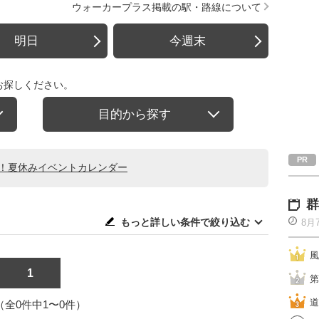
ウォーカープラス掲載の駅・路線について
明日
今週末
お探しください。
目的から探す
る！夏休みイベントカレンダー
群
もっと詳しい条件で絞り込む
8月
風
1
第
道
1（全0件中1〜0件）