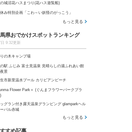
の城沼花ハスまつり(花ハス遊覧船)
休み特別企画「こわ～い妖怪のがっこう」
もっと見る
馬県おでかけスポットランキング
7日 9:32更新
りの木キャンプ場
の駅 ふじみ 富士見温泉 見晴らしの湯ふれあい館
夜景
生市新里温水プール カリビアンビーチ
unma Flower Park＋ (ぐんまフラワーパークプラ
)
ッグラン付き露天温泉グランピング glamparkヘル
ーパル赤城
もっと見る
すすめ記事