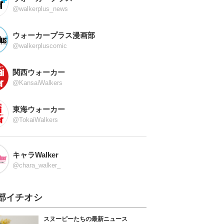
@walkerplus_news
ウォーカープラス漫画部
@walkerpluscomic
関西ウォーカー
@KansaiWalkers
東海ウォーカー
@TokaiWalkers
キャラWalker
@chara_walker_
部イチオシ
スヌーピーたちの最新ニュース