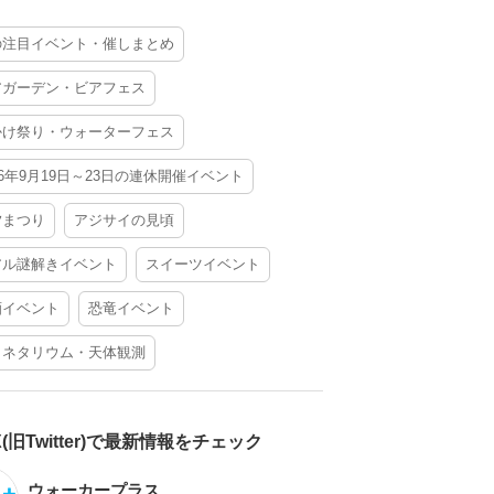
の注目イベント・催しまとめ
アガーデン・ビアフェス
かけ祭り・ウォーターフェス
26年9月19日～23日の連休開催イベント
夕まつり
アジサイの見頃
アル謎解きイベント
スイーツイベント
酒イベント
恐竜イベント
ラネタリウム・天体観測
X(旧Twitter)で最新情報をチェック
ウォーカープラス