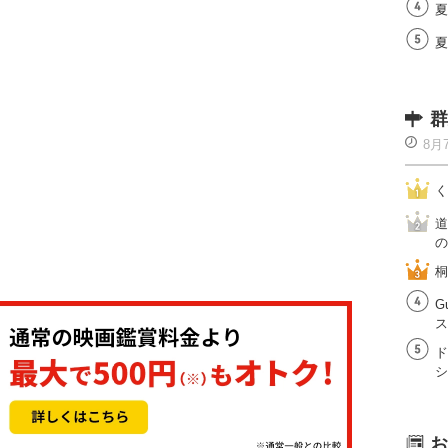
夏
夏
群
8月
く
道
の
桐
G
ス
ド
シ
お