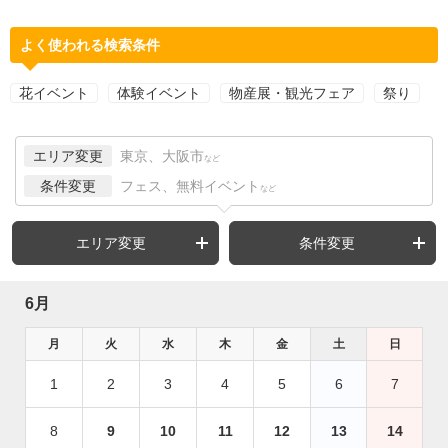
よく使われる検索条件
花イベント
体験イベント
物産展・観光フェア
祭り
エリア変更
東京、大阪市
など
条件変更
フェス、無料イベント
など
エリア変更
条件変更
6月
月
火
水
木
金
土
日
1
2
3
4
5
6
7
8
9
10
11
12
13
14