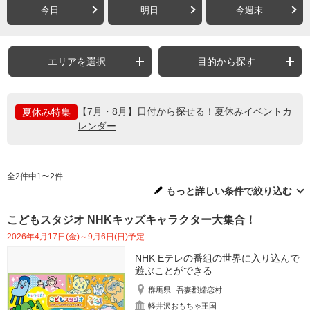
今日
明日
今週末
エリアを選択
目的から探す
【7月・8月】日付から探せる！夏休みイベントカ
夏休み特集
レンダー
全2件中1〜2件
もっと詳しい条件で絞り込む
こどもスタジオ NHKキッズキャラクター大集合！
2026年4月17日(金)～9月6日(日)予定
NHK Eテレの番組の世界に入り込んで
遊ぶことができる
群馬県
吾妻郡嬬恋村
軽井沢おもちゃ王国