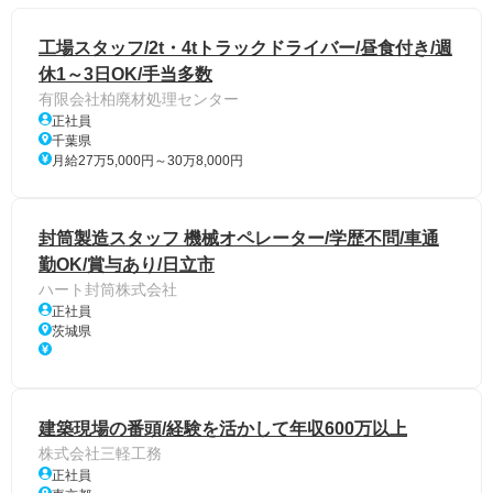
工場スタッフ/2t・4tトラックドライバー/昼食付き/週
休1～3日OK/手当多数
有限会社柏廃材処理センター
正社員
千葉県
月給27万5,000円～30万8,000円
封筒製造スタッフ 機械オペレーター/学歴不問/車通
勤OK/賞与あり/日立市
ハート封筒株式会社
正社員
茨城県
建築現場の番頭/経験を活かして年収600万以上
株式会社三軽工務
正社員