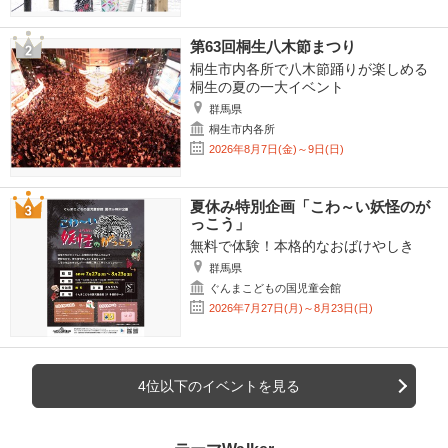
第63回桐生八木節まつり
桐生市内各所で八木節踊りが楽しめる
桐生の夏の一大イベント
群馬県
桐生市内各所
2026年8月7日(金)～9日(日)
夏休み特別企画「こわ～い妖怪のが
っこう」
無料で体験！本格的なおばけやしき
群馬県
ぐんまこどもの国児童会館
2026年7月27日(月)～8月23日(日)
4位以下のイベントを見る