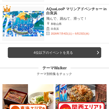
AQuaLooP マリンアドベンチャー in
白良浜
飛んで、跳ねて、滑って！
和歌山県
白良浜
2026年7月4日(土)～9月23日(水)
4位以下のイベントを見る
テーマWalker
テーマ別特集をチェック