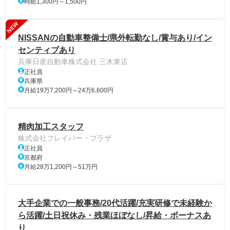
時給1,300円～1,500円
NEW
NISSANの自動車整備士/県外転勤なし/賞与あり/イン
センティブあり
兵庫日産自動車株式会社 三木東店
正社員
兵庫県
月給19万7,200円～24万6,600円
精肉加工スタッフ
株式会社フレイバー・プラザ
正社員
京都府
月給28万1,200円～51万円
大手企業での一般事務/20代活躍/充実研修で未経験か
ら活躍/土日祝休み・残業ほぼなし/昇給・ボーナスあ
り