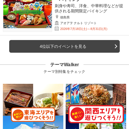
刺身や寿司、洋食、中華料理などが提
供される期間限定バイキング
徳島県
アオアヲ ナルト リゾート
2026年7月18日(土)～8月31日(月)
4位以下のイベントを見る
テーマWalker
テーマ別特集をチェック