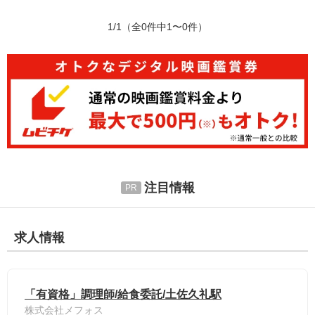
1/1
（全0件中1〜0件）
注目情報
求人情報
「有資格」調理師/給食委託/土佐久礼駅
株式会社メフォス