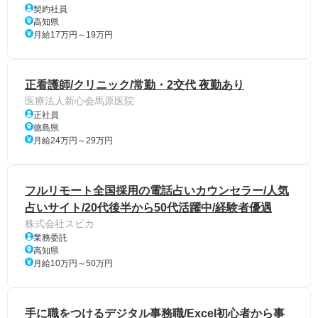
契約社員
高知県
月給17万円～19万円
正看護師/クリニック/常勤・2交代 夜勤あり
医療法人新心会馬原医院
正社員
徳島県
月給24万円～29万円
フルリモート全国採用の電話占いカウンセラー/人気
占いサイト/20代後半から50代活躍中/経験者優遇
株式会社スピカ
業務委託
高知県
月給10万円～50万円
手に職をつけるデジタル事務職/Excel初心者から事