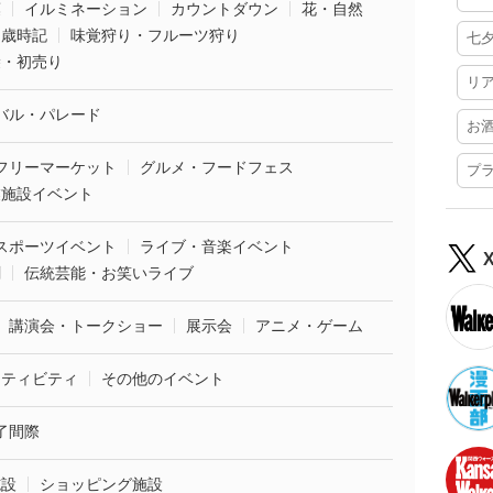
葉
イルミネーション
カウントダウン
花・自然
・歳時記
味覚狩り・フルーツ狩り
七
袋・初売り
リ
バル・パレード
お
フリーマーケット
グルメ・フードフェス
プ
業施設イベント
スポーツイベント
ライブ・音楽イベント
劇
伝統芸能・お笑いライブ
講演会・トークショー
展示会
アニメ・ゲーム
クティビティ
その他のイベント
了間際
施設
ショッピング施設