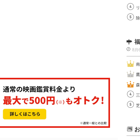
リ
除
福
8月
南
鷹
森
三
芝
お