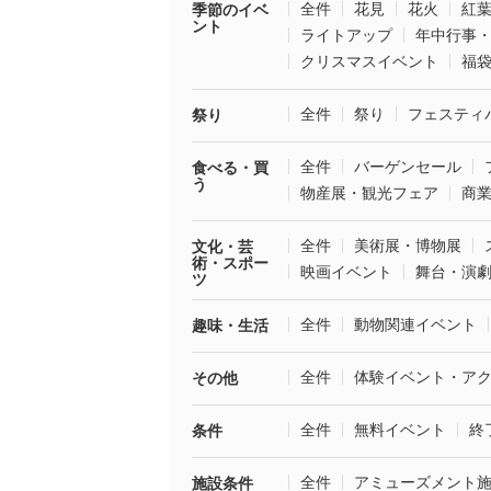
全件
花見
花火
紅
季節のイベ
ント
ライトアップ
年中行事
クリスマスイベント
福
全件
祭り
フェスティ
祭り
全件
バーゲンセール
食べる・買
う
物産展・観光フェア
商
全件
美術展・博物展
文化・芸
術・スポー
映画イベント
舞台・演
ツ
全件
動物関連イベント
趣味・生活
全件
体験イベント・ア
その他
全件
無料イベント
終
条件
全件
アミューズメント
施設条件