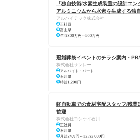
「独自技術/水素生成装置の設計エンジ
アルミニウムから水素を生成する独
アルハイテック株式会社
正社員
富山県
年収300万円～500万円
冠婚葬祭イベントのチラシ案内・PR/
株式会社サンレー
アルバイト・パート
石川県
時給1,200円
軽自動車での食材宅配スタッフ/残業ほ
歓迎
株式会社ヨシケイ石川
正社員
石川県
月給24万円～32万2,000円