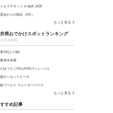
トルプラネット in 福井 2026
霊会からの脱出（8月）
もっと見る
井県おでかけスポットランキング
6日 9:32更新
条SA(上り線)
巣海水浴場
のほうかごVILLAGE(ヴィレッジ)
国サンセットビーチ
政ワールド ウォーターパーク
もっと見る
すすめ記事