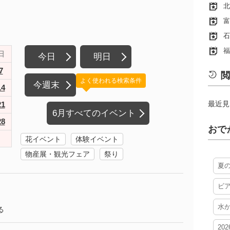
北
富
石
福
日
今日
明日
7
閲
よく使われる検索条件
今週末
14
最近見
21
6月すべてのイベント
28
おで
花イベント
体験イベント
物産展・観光フェア
祭り
夏
ビ
水
る
20