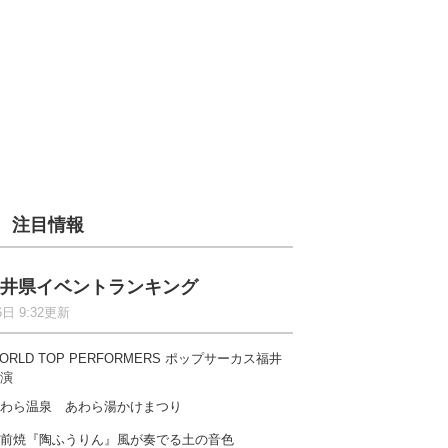
注目情報
井県イベントランキング
6日 9:32更新
ORLD TOP PERFORMERS ポップサーカス福井
演
わら温泉 あわら湯かけまつり
前焼『陶ふうりん』風が奏でる土の音色