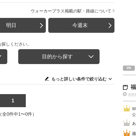
ウォーカープラス掲載の駅・路線について
明日
今週末
お探しください。
目的から探す
もっと詳しい条件で絞り込む
福
8月
1
W
1（全0件中1〜0件）
公
あ
越