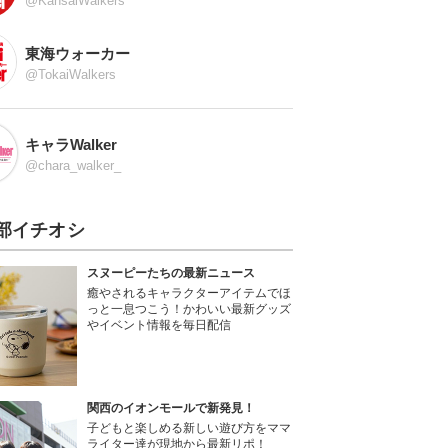
@KansaiWalkers
東海ウォーカー
@TokaiWalkers
キャラWalker
@chara_walker_
部イチオシ
スヌーピーたちの最新ニュース
癒やされるキャラクターアイテムでほ
っと一息つこう！かわいい最新グッズ
やイベント情報を毎日配信
関西のイオンモールで新発見！
子どもと楽しめる新しい遊び方をママ
ライター達が現地から最新リポ！