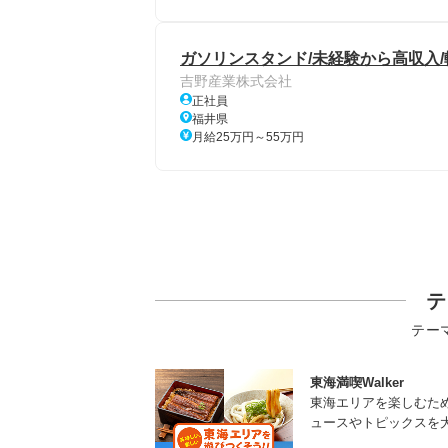
ガソリンスタンド/未経験から高収入/
吉野産業株式会社
正社員
福井県
月給25万円～55万円
テ
テー
東海満喫Walker
東海エリアを楽しむた
ュースやトピックスを