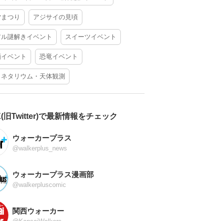
夕まつり
アジサイの見頃
アル謎解きイベント
スイーツイベント
酒イベント
恐竜イベント
ラネタリウム・天体観測
X(旧Twitter)で最新情報をチェック
ウォーカープラス
@walkerplus_news
ウォーカープラス漫画部
@walkerpluscomic
関西ウォーカー