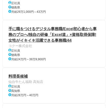
正社員
徳島県
月給29万1,000円～43万円
手に職をつけるデジタル事務職/Excel初心者から事
務のプロへ/独自の研修「Excel道」×資格取得保障!
女性がイキイキ活躍できる事務職/44
コクー株式会社
正社員
徳島県
月給24万円～39万9,900円
料理長候補
仙台牛たん福助 高知店
正社員
高知県
月給28万円～40万円