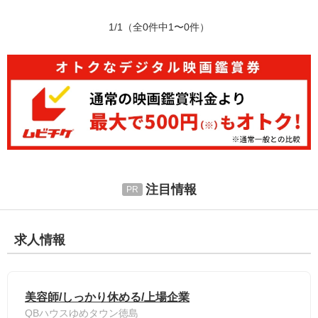
1/1
（全0件中1〜0件）
注目情報
求人情報
美容師/しっかり休める/上場企業
QBハウスゆめタウン徳島