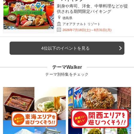
刺身や寿司、洋食、中華料理などが提
供される期間限定バイキング
徳島県
アオアヲ ナルト リゾート
2026年7月18日(土)～8月31日(月)
4位以下のイベントを見る
テーマWalker
テーマ別特集をチェック