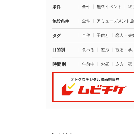
全件
無料イベント
終
条件
全件
アミューズメント
施設条件
全件
子供と
恋人・夫
タグ
目的別
食べる
遊ぶ
観る・学
時間別
午前中
お昼
夕方・夜