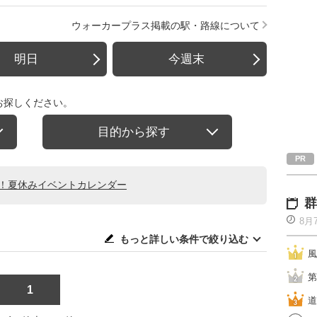
ウォーカープラス掲載の駅・路線について
明日
今週末
お探しください。
目的から探す
る！夏休みイベントカレンダー
群
8月
もっと詳しい条件で絞り込む
風
第
1
道