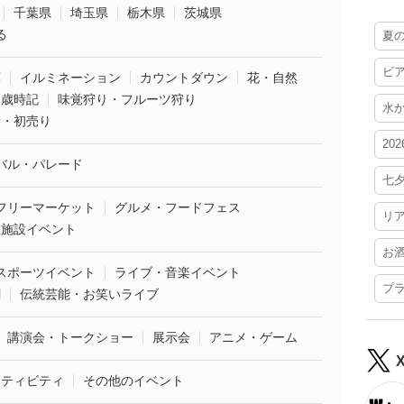
千葉県
埼玉県
栃木県
茨城県
る
夏
ビ
葉
イルミネーション
カウントダウン
花・自然
・歳時記
味覚狩り・フルーツ狩り
水
袋・初売り
20
バル・パレード
七
フリーマーケット
グルメ・フードフェス
リ
業施設イベント
お
スポーツイベント
ライブ・音楽イベント
プ
劇
伝統芸能・お笑いライブ
講演会・トークショー
展示会
アニメ・ゲーム
クティビティ
その他のイベント