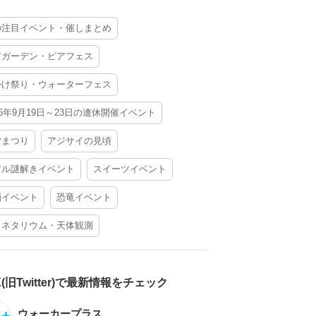
の注目イベント・催しまとめ
アガーデン・ビアフェス
かけ祭り・ウォーターフェス
26年9月19日～23日の連休開催イベント
夕まつり
アジサイの見頃
アル謎解きイベント
スイーツイベント
酒イベント
恐竜イベント
ラネタリウム・天体観測
X(旧Twitter)で最新情報をチェック
ウォーカープラス