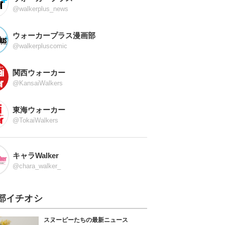
@walkerplus_news
ウォーカープラス漫画部
@walkerpluscomic
関西ウォーカー
@KansaiWalkers
東海ウォーカー
@TokaiWalkers
キャラWalker
@chara_walker_
部イチオシ
スヌーピーたちの最新ニュース