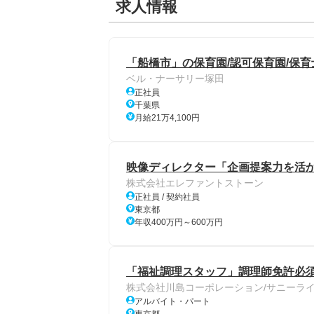
求人情報
「船橋市」の保育園/認可保育園/保育
ベル・ナーサリー塚田
正社員
千葉県
月給21万4,100円
映像ディレクター「企画提案力を活か
株式会社エレファントストーン
正社員 / 契約社員
東京都
年収400万円～600万円
「福祉調理スタッフ」調理師免許必須
株式会社川島コーポレーション/サニーラ
アルバイト・パート