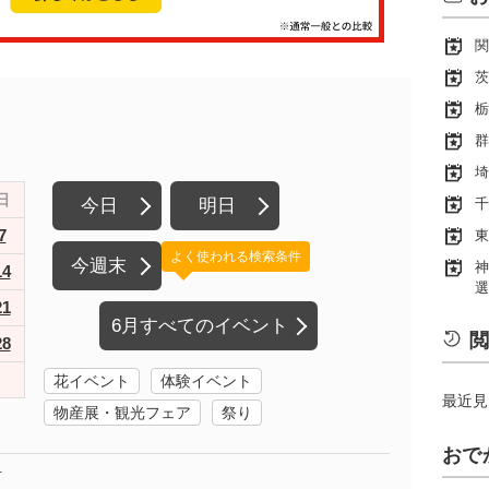
関
茨
栃
群
埼
日
今日
明日
千
7
東
よく使われる検索条件
今週末
神
14
選
21
6月すべてのイベント
閲
28
花イベント
体験イベント
最近見
物産展・観光フェア
祭り
おで
町