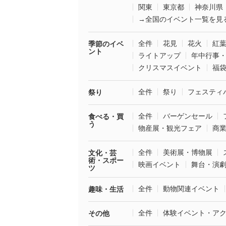
関東
東京都
神奈川県
→全国のイベント一覧を見
全件
花見
花火
紅
季節のイベ
ント
ライトアップ
年中行事
クリスマスイベント
福
全件
祭り
フェスティ
祭り
全件
バーゲンセール
食べる・買
う
物産展・観光フェア
商
全件
美術展・博物展
文化・芸
術・スポー
映画イベント
舞台・演
ツ
全件
動物関連イベント
趣味・生活
全件
体験イベント・ア
その他