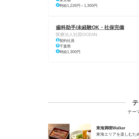
東京都
時給1,226円～1,300円
歯科助手/未経験OK・社保完備
医療法人社団OCEAN
契約社員
千葉県
時給1,300円
テ
テー
東海満喫Walker
東海エリアを楽しむた