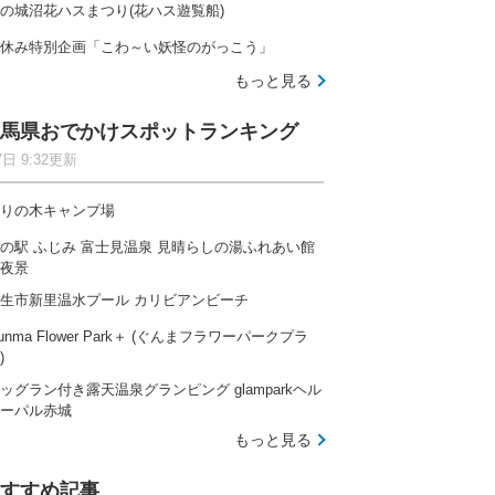
の城沼花ハスまつり(花ハス遊覧船)
休み特別企画「こわ～い妖怪のがっこう」
もっと見る
馬県おでかけスポットランキング
7日 9:32更新
りの木キャンプ場
の駅 ふじみ 富士見温泉 見晴らしの湯ふれあい館
夜景
生市新里温水プール カリビアンビーチ
unma Flower Park＋ (ぐんまフラワーパークプラ
)
ッグラン付き露天温泉グランピング glamparkヘル
ーパル赤城
もっと見る
すすめ記事