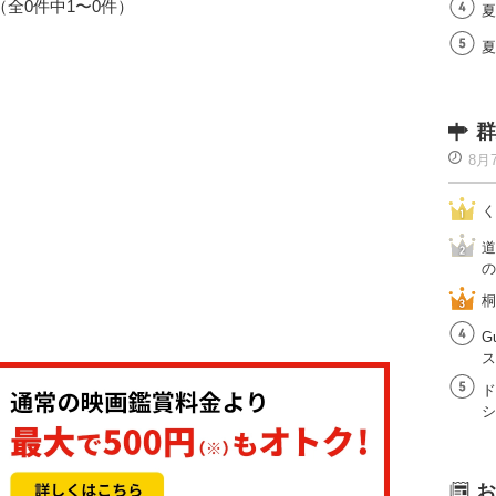
1（全0件中1〜0件）
夏
夏
群
8月
く
道
の
桐
G
ス
ド
シ
お