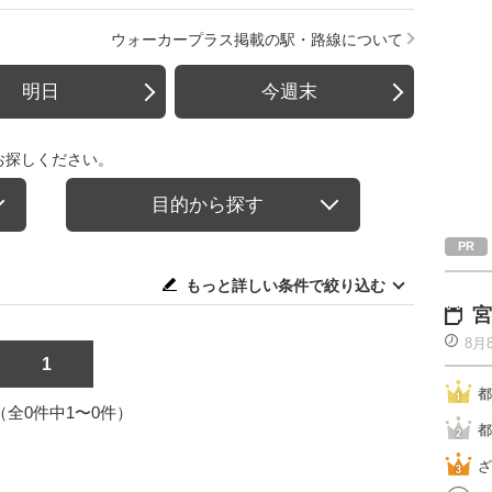
ウォーカープラス掲載の駅・路線について
明日
今週末
お探しください。
目的から探す
もっと詳しい条件で絞り込む
宮
8月
1
都
1（全0件中1〜0件）
都
ざ