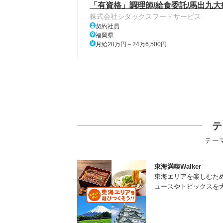
「有資格」調理師/給食委託/馬出九大
株式会社シダックスフードサービス
契約社員
福岡県
月給20万円～24万6,500円
テ
テー
東海満喫Walker
東海エリアを楽しむた
ュースやトピックスを