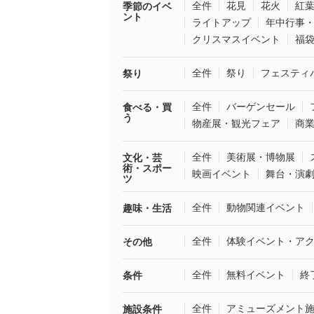
全件
花見
花火
紅
季節のイベ
ント
ライトアップ
年中行事
クリスマスイベント
福
全件
祭り
フェスティ
祭り
全件
バーゲンセール
食べる・買
う
物産展・観光フェア
商
全件
美術展・博物展
文化・芸
術・スポー
映画イベント
舞台・演
ツ
全件
動物関連イベント
趣味・生活
全件
体験イベント・ア
その他
全件
無料イベント
終
条件
全件
アミューズメント
施設条件