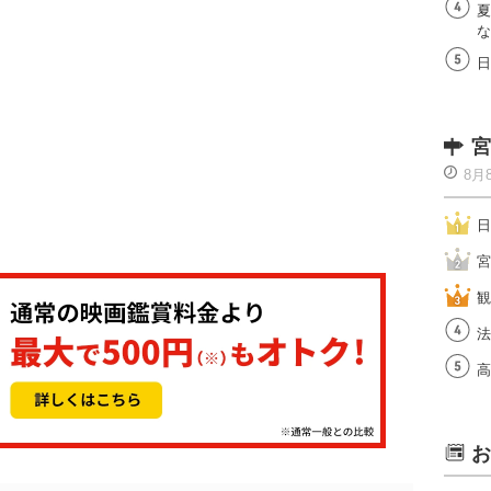
夏
な
日
宮
8月
日
宮
観
法
高
お