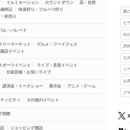
葉
イルミネーション
カウントダウン
花・自然
・歳時記
味覚狩り・フルーツ狩り
夏
袋・初売り
ビ
バル・パレード
水
フリーマーケット
グルメ・フードフェス
20
業施設イベント
七
スポーツイベント
ライブ・音楽イベント
リ
劇
伝統芸能・お笑いライブ
お
講演会・トークショー
展示会
アニメ・ゲーム
プ
クティビティ
その他のイベント
了間際
施設
ショッピング施設