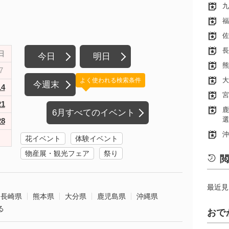
九
福
佐
長
日
今日
明日
熊
7
大
よく使われる検索条件
今週末
14
宮
21
鹿
6月すべてのイベント
選
28
沖
花イベント
体験イベント
物産展・観光フェア
祭り
閲
最近見
長崎県
熊本県
大分県
鹿児島県
沖縄県
る
おで