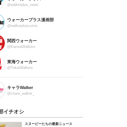
@walkerplus_news
ウォーカープラス漫画部
@walkerpluscomic
関西ウォーカー
@KansaiWalkers
東海ウォーカー
@TokaiWalkers
キャラWalker
@chara_walker_
部イチオシ
スヌーピーたちの最新ニュース