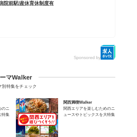
病院前駅/産休育休制度有
Sponsored by
ーマWalker
マ別特集をチェック
関西満喫Walker
めのニ
関西エリアを楽しむためのニ
大特集
ュースやトピックスを大特集