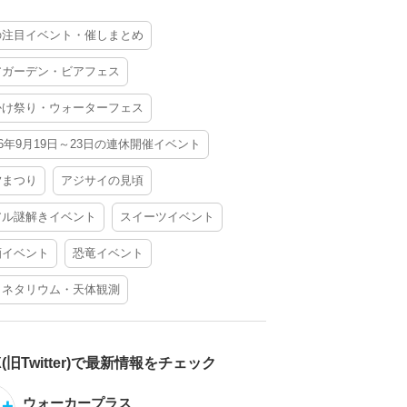
の注目イベント・催しまとめ
アガーデン・ビアフェス
かけ祭り・ウォーターフェス
26年9月19日～23日の連休開催イベント
夕まつり
アジサイの見頃
アル謎解きイベント
スイーツイベント
酒イベント
恐竜イベント
ラネタリウム・天体観測
X(旧Twitter)で最新情報をチェック
ウォーカープラス