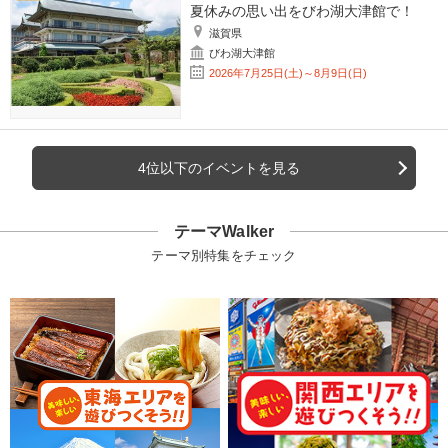
夏休みの思い出をびわ湖大津館で！
滋賀県
びわ湖大津館
2026年7月25日(土)～8月9日(日)
4位以下のイベントを見る
テーマWalker
テーマ別特集をチェック