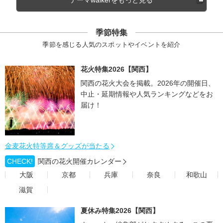
テーマwalkerをもっと見る
季節特集
季節を感じる人気のスポットやイベントを紹介
花火特集2026【関西】
関西の花火大会を掲載。2026年の開催日、
中止・延期情報や人気ランキングなどをお
届け！
金麦花火特等席＆グッズが当たる
CHECK!
関西の花火開催カレンダー
大阪
京都
兵庫
奈良
和歌山
滋賀
夏休み特集2026【関西】