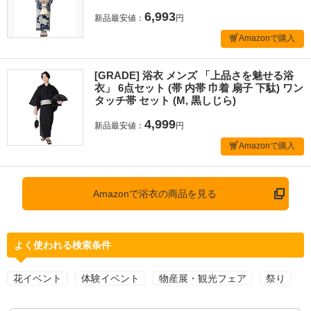
6,993
新品最安値：
円
Amazonで購入
[GRADE] 浴衣 メンズ 「上品さを魅せる浴
衣」 6点セット (帯 内帯 巾着 扇子 下駄) ワン
タッチ帯 セット (M, 黒しじら)
4,999
新品最安値：
円
Amazonで購入
Amazonで浴衣の商品を見る
よく使われる検索条件
花イベント
体験イベント
物産展・観光フェア
祭り