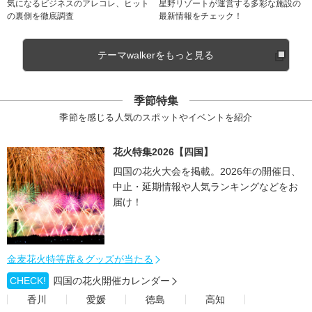
気になるビジネスのアレコレ、ヒット
星野リゾートが運営する多彩な施設の
の裏側を徹底調査
最新情報をチェック！
テーマwalkerをもっと見る
季節特集
季節を感じる人気のスポットやイベントを紹介
花火特集2026【四国】
四国の花火大会を掲載。2026年の開催日、
中止・延期情報や人気ランキングなどをお
届け！
金麦花火特等席＆グッズが当たる
CHECK!
四国の花火開催カレンダー
香川
愛媛
徳島
高知