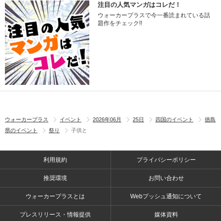
注目の人気マンガはコレだ！
ウォーカープラスで今一番読まれている話
題作をチェック!!
ウォーカープラス
イベント
2026年06月
25日
四国のイベント
徳島
県のイベント
祭り
子供と
利用規約
プライバシーポリシー
推奨環境
お問い合わせ
ウォーカープラスとは
Webプッシュ通知について
プレスリリース・情報提供
媒体資料