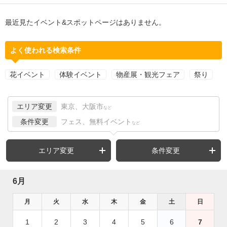
最近見たイベント&スポットページはありません。
よく使われる検索条件
花イベント
体験イベント
物産展・観光フェア
祭り
エリア変更
東京、大阪市
など
条件変更
フェス、無料イベント
など
エリア変更
条件変更
6月
月
火
水
木
金
土
日
1
2
3
4
5
6
7