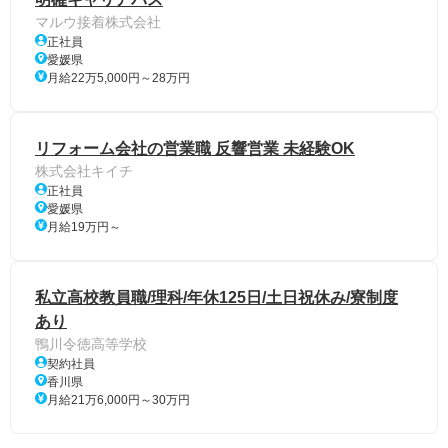
マルウ接着株式会社
正社員
愛媛県
月給22万5,000円～28万円
リフォーム会社の営業職 反響営業 未経験OK
株式会社キイチ
正社員
愛媛県
月給19万円～
私立高校教員職/理科/年休125日/土日祝休み/寮制度
あり
鴨川令徳高等学校
契約社員
香川県
月給21万6,000円～30万円