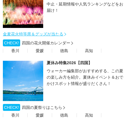
中止・延期情報や人気ランキングなどをお
届け！
金麦花火特等席＆グッズが当たる
CHECK!
四国の花火開催カレンダー
香川
愛媛
徳島
高知
夏休み特集2026【四国】
ウォーカー編集部がおすすめする、この夏
の楽しみ方を紹介。夏休みイベント＆おで
かけスポット情報が盛りだくさん！
CHECK!
四国の夏祭りはこちら
香川
愛媛
徳島
高知