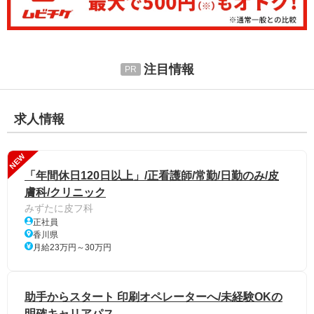
注目情報
求人情報
NEW
「年間休日120日以上」/正看護師/常勤/日勤のみ/皮
膚科/クリニック
みずたに皮フ科
正社員
香川県
月給23万円～30万円
助手からスタート 印刷オペレーターへ/未経験OKの
明確キャリアパス