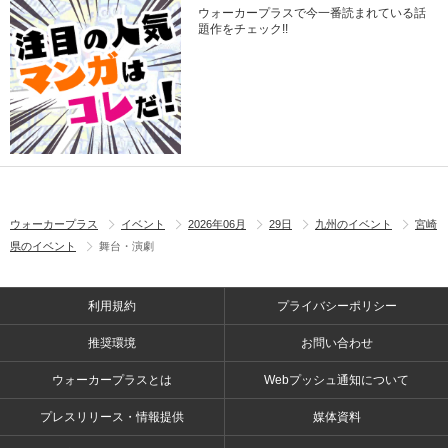
ウォーカープラスで今一番読まれている話
題作をチェック!!
ウォーカープラス
イベント
2026年06月
29日
九州のイベント
宮崎
県のイベント
舞台・演劇
利用規約
プライバシーポリシー
推奨環境
お問い合わせ
ウォーカープラスとは
Webプッシュ通知について
プレスリリース・情報提供
媒体資料