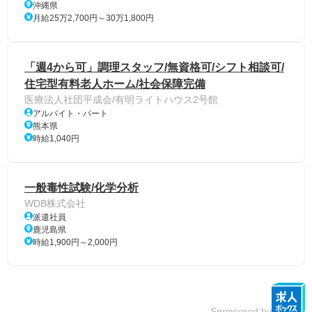
沖縄県
月給25万2,700円～30万1,800円
「週4から可」調理スタッフ/無資格可/シフト相談可/
住宅型有料老人ホーム/社会保障完備
医療法人社団平成会/有明ライトハウス2号館
アルバイト・パート
熊本県
時給1,040円
一般毒性試験/化学分析
WDB株式会社
派遣社員
鹿児島県
時給1,900円～2,000円
Sponsored by