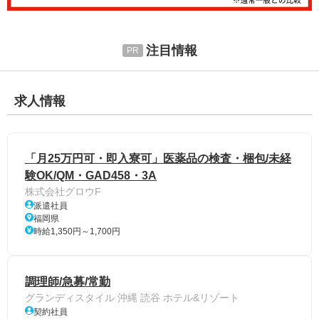
注目情報
求人情報
「月25万円可・即入寮可」医薬品の検査・梱包/未経
験OK/QM・GAD458・3A
株式会社グロウF
派遣社員
福岡県
時給1,350円～1,700円
調理師/急募/常勤
グランディスタイル 沖縄 読谷 ホテル&リゾート
契約社員