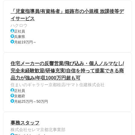
「児童指導員/有資格者」姫路市の小規模 放課後等デ
イサービス
ハクロウ
正社員
兵庫県
月給19万円～
住宅メーカーの反響営業/飛び込み・個人ノルマなし/
完全未経験歓迎/研修充実/自信を持って提案できる商
品力が強み/年収1000万円超も可
住まいのギャラリー京都桂店/ヤマト住建株式会社
正社員
京都府
月給25万円～50万円
事務スタッフ
株式会社セレマ京都北事業部