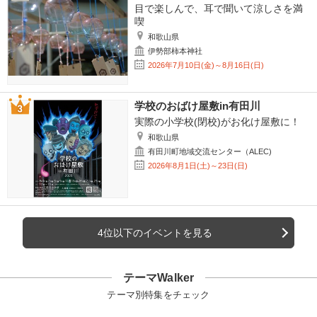
目で楽しんで、耳で聞いて涼しさを満
喫
和歌山県
伊勢部柿本神社
2026年7月10日(金)～8月16日(日)
学校のおばけ屋敷in有田川
実際の小学校(閉校)がお化け屋敷に！
和歌山県
有田川町地域交流センター（ALEC)
2026年8月1日(土)～23日(日)
4位以下のイベントを見る
テーマWalker
テーマ別特集をチェック