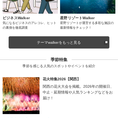
ビジネスWalker
星野リゾートWalker
気になるビジネスのアレコレ、ヒット
星野リゾートが運営する多彩な施設の
の裏側を徹底調査
最新情報をチェック！
テーマwalkerをもっと見る
季節特集
季節を感じる人気のスポットやイベントを紹介
花火特集2026【関西】
関西の花火大会を掲載。2026年の開催日、
中止・延期情報や人気ランキングなどをお
届け！