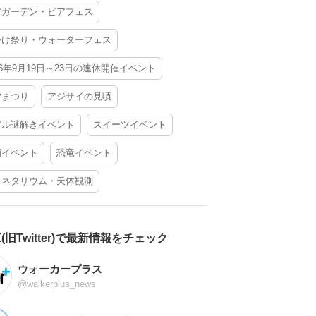
アガーデン・ビアフェス
かけ祭り・ウォーターフェス
26年9月19日～23日の連休開催イベント
夕まつり
アジサイの見頃
アル謎解きイベント
スイーツイベント
酒イベント
恐竜イベント
ラネタリウム・天体観測
X(旧Twitter)で最新情報をチェック
ウォーカープラス
@walkerplus_news