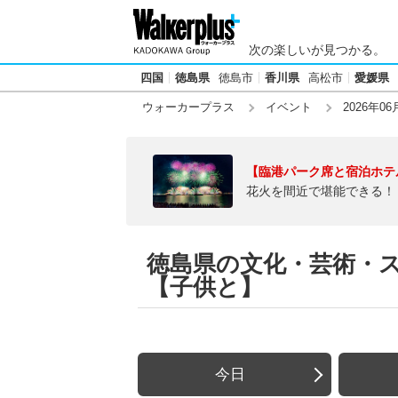
次の楽しいが見つかる。
四国
徳島県
徳島市
香川県
高松市
愛媛県
ウォーカープラス
イベント
2026年06
【臨港パーク席と宿泊ホテ
花火を間近で堪能できる！
徳島県の文化・芸術・スポ
【子供と】
今日