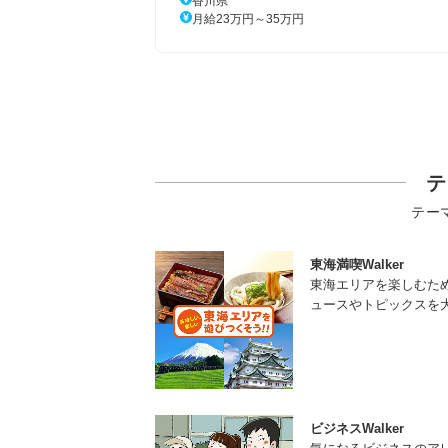
香川県
月給23万円～35万円
テ
テー
東海満喫Walker
東海エリアを楽しむた
ュースやトピックスを
ビジネスWalker