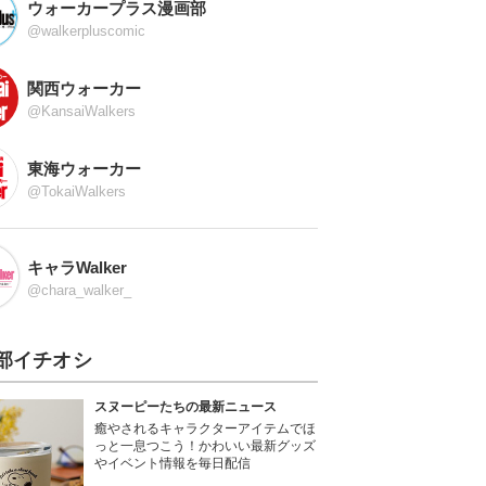
ウォーカープラス漫画部
@walkerpluscomic
関西ウォーカー
@KansaiWalkers
東海ウォーカー
@TokaiWalkers
キャラWalker
@chara_walker_
部イチオシ
スヌーピーたちの最新ニュース
癒やされるキャラクターアイテムでほ
っと一息つこう！かわいい最新グッズ
やイベント情報を毎日配信