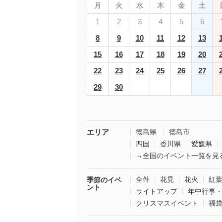
月
火
水
木
金
土
1
2
3
4
5
6
8
9
10
11
12
13
15
16
17
18
19
20
22
23
24
25
26
27
29
30
エリア
徳島県
徳島市
四国
香川県
愛媛県
→全国のイベント一覧を見
全件
花見
花火
紅
季節のイベ
ント
ライトアップ
年中行事
クリスマスイベント
福