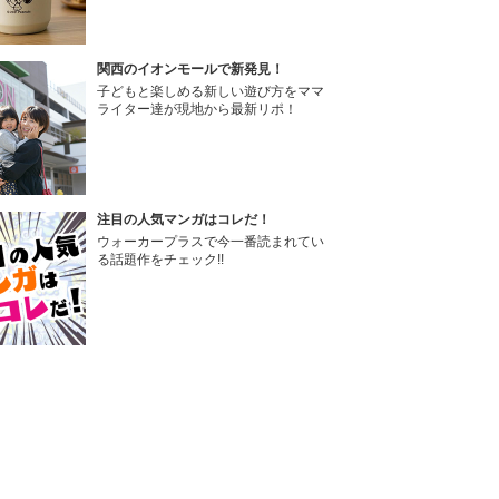
関西のイオンモールで新発見！
子どもと楽しめる新しい遊び方をママ
ライター達が現地から最新リポ！
注目の人気マンガはコレだ！
ウォーカープラスで今一番読まれてい
る話題作をチェック!!