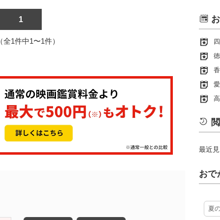
お
1
1（全1件中1〜1件）
四
徳
香
愛
高
閲
最近見
おで
夏