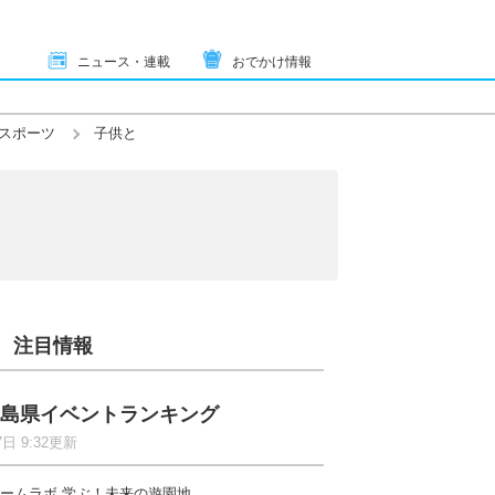
ニュース・連載
おでかけ情報
スポーツ
子供と
注目情報
島県イベントランキング
7日 9:32更新
ームラボ 学ぶ！未来の遊園地