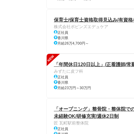
保育士/保育士資格取得見込み/有資格
株式会社ポピンズエデュケア
正社員
香川県
月給26万4,700円～
NEW
「年間休日120日以上」/正看護師/常
みずたに皮フ科
正社員
香川県
月給23万円～30万円
「オープニング」整骨院・整体院での
未経験OK/研修充実/週休2日制
匠 瓦町駅前整体院
正社員