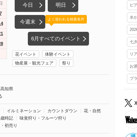
日
今日
明日
ビ
7
水
よく使われる検索条件
今週末
14
20
21
6月すべてのイベント
七
28
花イベント
体験イベント
リ
物産展・観光フェア
祭り
お
プ
高知県
る
葉
イルミネーション
カウントダウン
花・自然
・歳時記
味覚狩り・フルーツ狩り
袋・初売り