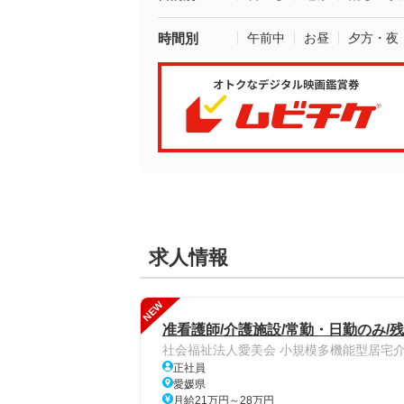
時間別
午前中
お昼
夕方・夜
求人情報
NEW
准看護師/介護施設/常勤・日勤のみ/
社会福祉法人愛美会 小規模多機能型居宅
正社員
愛媛県
月給21万円～28万円