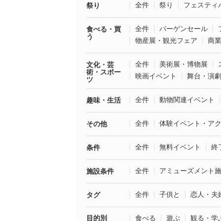
全件
祭り
フェスティ
祭り
全件
バーゲンセール
食べる・買
う
物産展・観光フェア
商
全件
美術展・博物展
文化・芸
術・スポー
映画イベント
舞台・演
ツ
全件
動物関連イベント
趣味・生活
全件
体験イベント・ア
その他
全件
無料イベント
終
条件
全件
アミューズメント
施設条件
全件
子供と
恋人・夫
タグ
目的別
食べる
遊ぶ
観る・学