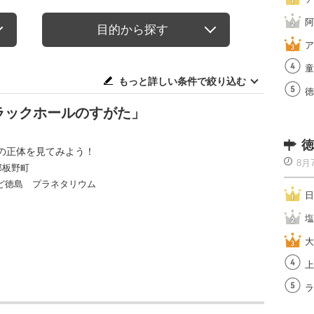
阿
目的から探す
ア
童
もっと詳しい条件で絞り込む
徳
ラックホールのすがた」
徳
の正体を見てみよう！
8月
郡板野町
ど徳島 プラネタリウム
日
塩
大
上
ラ