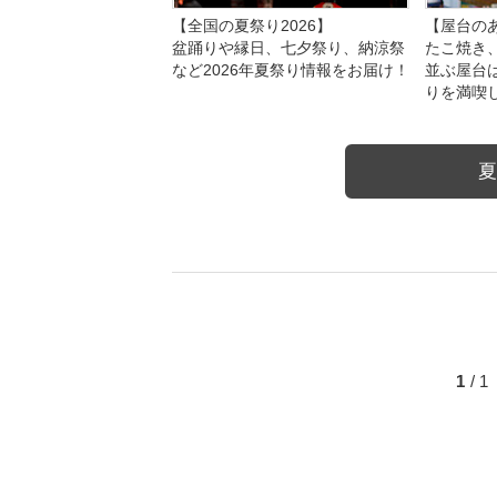
【全国の夏祭り2026】
【屋台のあ
盆踊りや縁日、七夕祭り、納涼祭
たこ焼き
など2026年夏祭り情報をお届け！
並ぶ屋台
りを満喫
夏
1
/ 