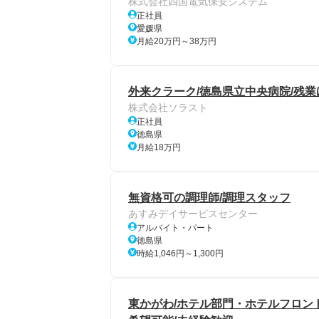
株式会社四国電気保安システム
正社員
愛媛県
月給20万円～38万円
外来クラーク/徳島県立中央病院/残
株式会社ソラスト
正社員
徳島県
月給18万円
無資格可の調理師/調理スタッフ
あすみデイサービスセンター
アルバイト・パート
徳島県
時給1,046円～1,300円
東かがわ/ホテル部門・ホテルフロン