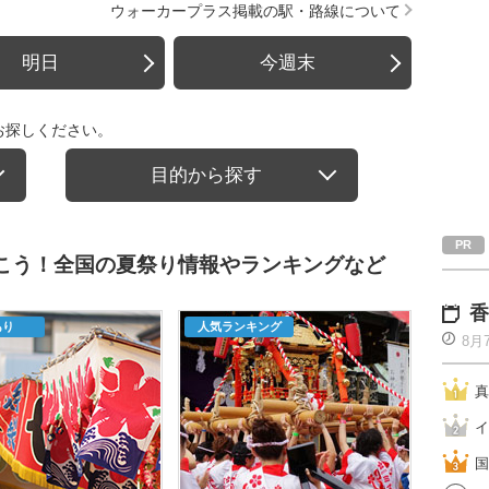
ウォーカープラス掲載の駅・路線について
明日
今週末
お探しください。
目的から探す
行こう！全国の夏祭り情報やランキングなど
香
あり
人気ランキング
8月
真
イ
国