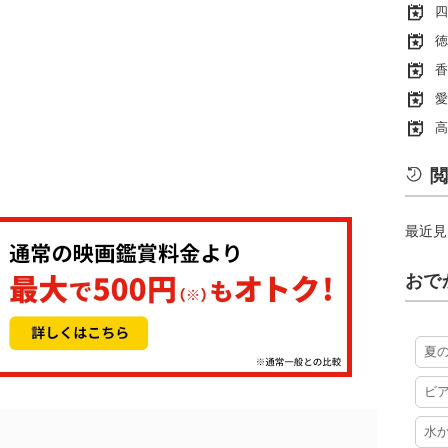
四
徳
香
愛
高
閲
最近見
おで
夏
ビ
水