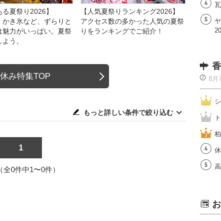
瓦
る夏祭り2026】
【人気夏祭りランキング2026】
、かき氷など、ずらりと
アクセス数の多かった人気の夏祭
ヤ
2
は魅力がいっぱい。夏祭
りをランキングでご紹介！
しよう。
香
休み特集TOP
8月
シ
もっと詳しい条件で絞り込む
ト
柏
1
休
高
1（全0件中1〜0件）
お