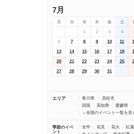
7月
月
火
水
木
金
土
1
2
3
4
6
7
8
9
10
11
13
14
15
16
17
18
20
21
22
23
24
25
27
28
29
30
31
エリア
香川県
高松市
四国
高知県
愛媛県
→全国のイベント一覧を見
全件
花見
花火
紅
季節のイベ
ント