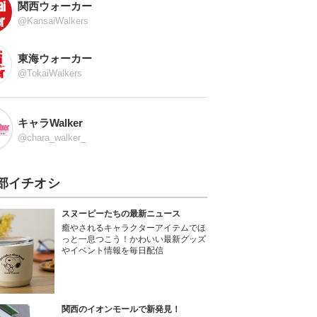
関西ウォーカー
@KansaiWalkers
東海ウォーカー
@TokaiWalkers
キャラWalker
@chara_walker_
部イチオシ
スヌーピーたちの最新ニュース
癒やされるキャラクターアイテムでほ
っと一息つこう！かわいい最新グッズ
やイベント情報を毎日配信
関西のイオンモールで新発見！