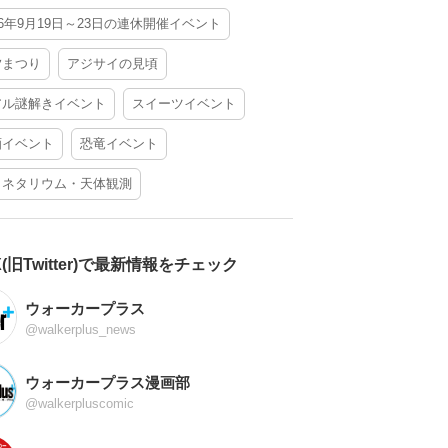
26年9月19日～23日の連休開催イベント
夕まつり
アジサイの見頃
アル謎解きイベント
スイーツイベント
酒イベント
恐竜イベント
ラネタリウム・天体観測
X(旧Twitter)で最新情報をチェック
ウォーカープラス
@walkerplus_news
ウォーカープラス漫画部
@walkerpluscomic