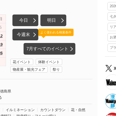
20
七
日
今日
明日
リ
5
よく使われる検索条件
今週末
12
お
19
プ
7月すべてのイベント
26
花イベント
体験イベント
物産展・観光フェア
祭り
徳島県
る
葉
イルミネーション
カウントダウン
花・自然