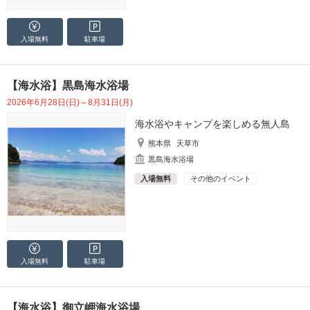
入場無料
駐車場
【海水浴】黒島海水浴場
2026年6月28日(日)～8月31日(月)
海水浴やキャンプを楽しめる無人島
熊本県
天草市
黒島海水浴場
入場無料
その他のイベント
入場無料
駐車場
【海水浴】御立岬海水浴場