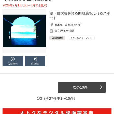
2026年7月1日(水)～8月31日(月)
県下最大級を誇る開放感あふれるスポ
ット
熊本県
葦北郡芦北町
御立岬海水浴場
入場無料
その他のイベント
入場無料
駐車場
次の10件
1/3
（全27件中1〜10件）