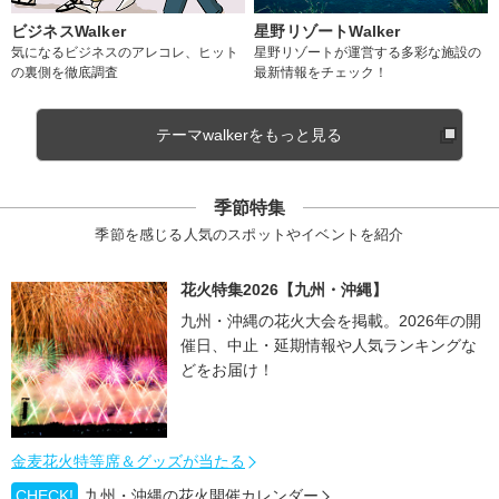
ビジネスWalker
星野リゾートWalker
気になるビジネスのアレコレ、ヒット
星野リゾートが運営する多彩な施設の
の裏側を徹底調査
最新情報をチェック！
テーマwalkerをもっと見る
季節特集
季節を感じる人気のスポットやイベントを紹介
花火特集2026【九州・沖縄】
九州・沖縄の花火大会を掲載。2026年の開
催日、中止・延期情報や人気ランキングな
どをお届け！
金麦花火特等席＆グッズが当たる
CHECK!
九州・沖縄の花火開催カレンダー