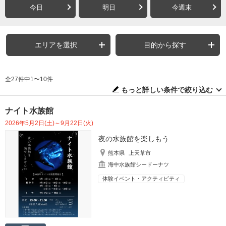
今日
明日
今週末
エリアを選択
目的から探す
全27件中1〜10件
もっと詳しい条件で絞り込む
ナイト水族館
2026年5月2日(土)～9月22日(火)
夜の水族館を楽しもう
熊本県
上天草市
海中水族館シードーナツ
体験イベント・アクティビティ