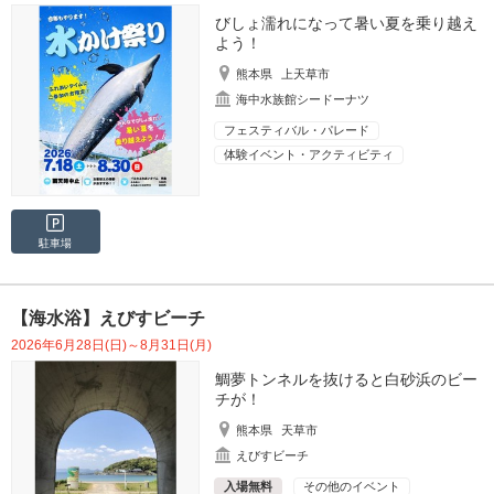
びしょ濡れになって暑い夏を乗り越え
よう！
熊本県
上天草市
海中水族館シードーナツ
フェスティバル・パレード
体験イベント・アクティビティ
駐車場
【海水浴】えびすビーチ
2026年6月28日(日)～8月31日(月)
鯛夢トンネルを抜けると白砂浜のビー
チが！
熊本県
天草市
えびすビーチ
入場無料
その他のイベント