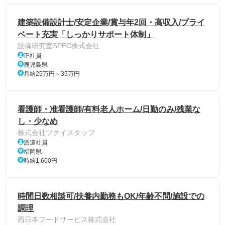
建築設備設計士/安定企業/賞与年2回・高収入/プライ
ベート充実「しっかりサポート体制」
設備研究室SPEC株式会社
正社員
鹿児島県
月給25万円～35万円
看護師・准看護師/有料老人ホーム/日勤のみ/残業な
し・少なめ
株式会社ツクイスタッフ
派遣社員
福岡県
時給1,600円
時間日数相談可/扶養内勤務もOK/年齢不問/施設での
調理
西日本フードサービス株式会社