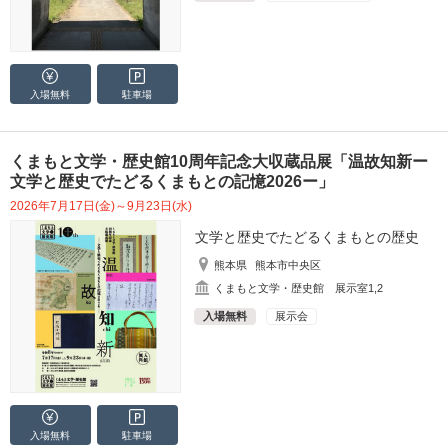
入場無料
駐車場
くまもと文学・歴史館10周年記念大収蔵品展「温故知新ー
文学と歴史でたどるくまもとの記憶2026ー」
2026年7月17日(金)～9月23日(水)
文学と歴史でたどるくまもとの歴史
熊本県
熊本市中央区
くまもと文学・歴史館 展示室1,2
入場無料
展示会
入場無料
駐車場