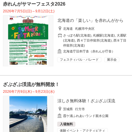
赤れんがサマーフェスタ2026
2026年7月5日(日)～9月12日(土)
北海道の「楽しい」を赤れんがから
北海道
札幌市中央区
さっぽろ駅(北海道)
,
札幌駅(北海道)
,
大通駅
(北海道)
,
西４丁目停留所(北海道)
,
西８丁目
停留所(北海道)
北海道庁旧本庁舎（赤れんが庁舎）
フェスティバル・パレード
展示会
ざぶざぶ渓流が無料開放！
2026年7月9日(木)～9月23日(水)
涼しさ無料体験！ざぶざぶ渓流
茨城県
行方市
霞ケ浦ふれあいランド親水公園
入場無料
体験イベント・アクティビティ