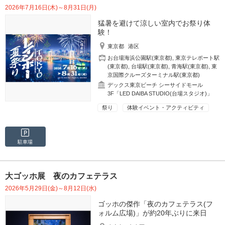
2026年7月16日(木)～8月31日(月)
猛暑を避けて涼しい室内でお祭り体
験！
東京都
港区
お台場海浜公園駅(東京都)
,
東京テレポート駅
(東京都)
,
台場駅(東京都)
,
青海駅(東京都)
,
東
京国際クルーズターミナル駅(東京都)
デックス東京ビーチ シーサイドモール
3F「LED DAIBA STUDIO(台場スタジオ)」
祭り
体験イベント・アクティビティ
駐車場
大ゴッホ展 夜のカフェテラス
2026年5月29日(金)～8月12日(水)
ゴッホの傑作「夜のカフェテラス(フ
ォルム広場)」が約20年ぶりに来日