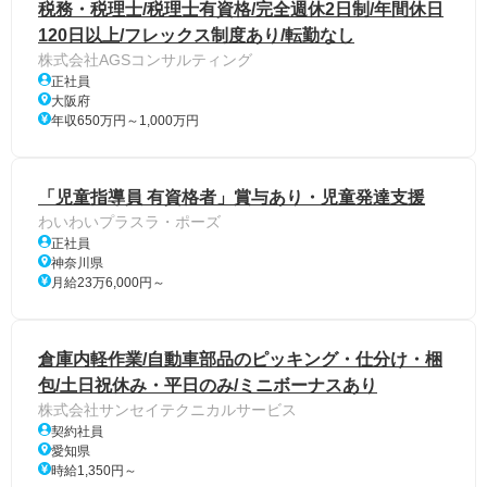
税務・税理士/税理士有資格/完全週休2日制/年間休日
120日以上/フレックス制度あり/転勤なし
株式会社AGSコンサルティング
正社員
大阪府
年収650万円～1,000万円
「児童指導員 有資格者」賞与あり・児童発達支援
わいわいプラスラ・ポーズ
正社員
神奈川県
月給23万6,000円～
倉庫内軽作業/自動車部品のピッキング・仕分け・梱
包/土日祝休み・平日のみ/ミニボーナスあり
株式会社サンセイテクニカルサービス
契約社員
愛知県
時給1,350円～