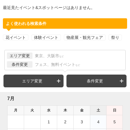
最近見たイベント&スポットページはありません。
よく使われる検索条件
花イベント
体験イベント
物産展・観光フェア
祭り
エリア変更
東京、大阪市
など
条件変更
フェス、無料イベント
など
エリア変更
条件変更
7月
月
火
水
木
金
土
日
1
2
3
4
5