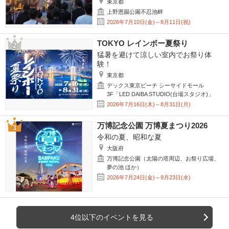
東京都
上野恩賜公園不忍池畔
2026年7月10日(金)～8月11日(祝)
TOKYO レインボー夏祭り
猛暑を避けて涼しい室内でお祭り体
験！
東京都
デックス東京ビーチ シーサイドモール
3F「LED DAIBA STUDIO(台場スタジオ)」
2026年7月16日(木)～8月31日(月)
万博記念公園 万博夏まつり2026
令和の夏、昭和な夏
大阪府
万博記念公園（太陽の塔周辺、お祭り広場、
夢の池 ほか）
2026年7月24日(金)～9月23日(水)
4位以下のイベントを見る