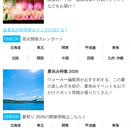
などをお届け！
金麦花火特等席＆グッズが当たる
CHECK!
花火開催カレンダー
北海道
東北
関東
甲信越
東海
北陸
関西
中国
四国
九州･沖縄
夏休み特集 2026
ウォーカー編集部がおすすめする、この夏
の楽しみ方を紹介。夏休みイベント＆おで
かけスポット情報が盛りだくさん！
CHECK!
夏祭り 2026の開催情報はこちら
北海道
東北
関東
甲信越
東海