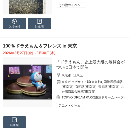
その他のイベント
入場無料
駐車場
100％ドラえもん＆フレンズ in 東京
2026年3月27日(金)～9月30日(水)
「ドラえもん」史上最大級の展覧会が
ついに日本で開催
東京都
江東区
東京ビッグサイト駅(東京都)
,
国際展示場駅
(東京都)
,
有明駅(東京都)
,
青海駅(東京都)
,
お
台場海浜公園駅(東京都)
TOKYO DREAM PARK(東京ドリームパーク)
アニメ・ゲーム
駐車場