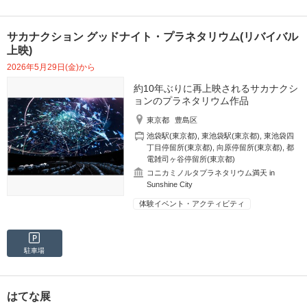
サカナクション グッドナイト・プラネタリウム(リバイバル
上映)
2026年5月29日(金)から
約10年ぶりに再上映されるサカナクシ
ョンのプラネタリウム作品
東京都
豊島区
池袋駅(東京都)
,
東池袋駅(東京都)
,
東池袋四
丁目停留所(東京都)
,
向原停留所(東京都)
,
都
電雑司ヶ谷停留所(東京都)
コニカミノルタプラネタリウム満天 in
Sunshine City
体験イベント・アクティビティ
駐車場
はてな展