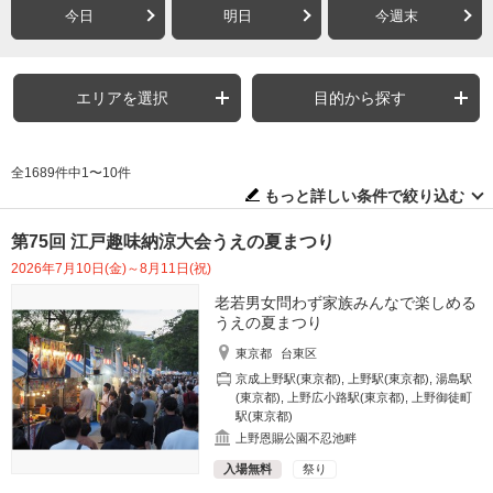
今日
明日
今週末
エリアを選択
目的から探す
全1689件中1〜10件
もっと詳しい条件で絞り込む
第75回 江戸趣味納涼大会うえの夏まつり
2026年7月10日(金)～8月11日(祝)
老若男女問わず家族みんなで楽しめる
うえの夏まつり
東京都
台東区
京成上野駅(東京都)
,
上野駅(東京都)
,
湯島駅
(東京都)
,
上野広小路駅(東京都)
,
上野御徒町
駅(東京都)
上野恩賜公園不忍池畔
入場無料
祭り