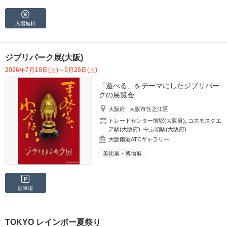
入場無料
ジブリパーク展(大阪)
2026年7月18日(土)～9月26日(土)
「遊べる」をテーマにしたジブリパー
クの展覧会
大阪府
大阪市住之江区
トレードセンター前駅(大阪府)
,
コスモスクエ
ア駅(大阪府)
,
中ふ頭駅(大阪府)
大阪南港ATCギャラリー
美術展・博物展
駐車場
TOKYO レインボー夏祭り