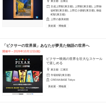
東京都
台東区
京成上野駅(東京都)
,
上野駅(東京都)
,
上野御
徒町駅(東京都)
,
上野広小路駅(東京都)
,
御徒
町駅(東京都)
上野の森美術館
美術展・博物展
「ピクサーの世界展」あなたが夢見た物語の世界へ
開催中～2026年10月12日(祝)
ピクサー映画の世界を壮大なスケール
で楽しめる
東京都
江東区
市場前駅(東京都)
CREVIA BASE Tokyo
美術展・博物展