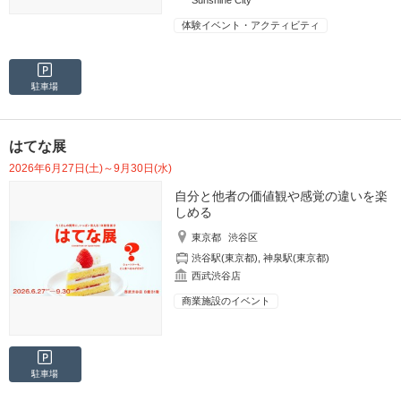
Sunshine City
体験イベント・アクティビティ
駐車場
はてな展
2026年6月27日(土)～9月30日(水)
自分と他者の価値観や感覚の違いを楽
しめる
東京都
渋谷区
渋谷駅(東京都)
,
神泉駅(東京都)
西武渋谷店
商業施設のイベント
駐車場