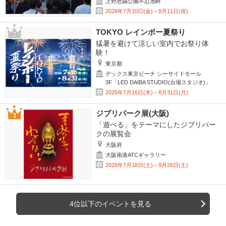
上野恩賜公園不忍池畔
2026年7月10日(金)～8月11日(祝)
TOKYO レインボー夏祭り
猛暑を避けて涼しい室内でお祭り体
験！
東京都
デックス東京ビーチ シーサイドモール
3F「LED DAIBA STUDIO(台場スタジオ)」
2026年7月16日(木)～8月31日(月)
ジブリパーク展(大阪)
「遊べる」をテーマにしたジブリパー
クの展覧会
大阪府
大阪南港ATCギャラリー
2026年7月18日(土)～9月26日(土)
4位以下のイベントを見る