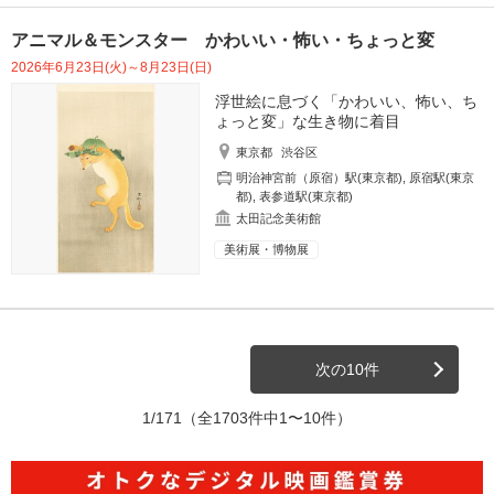
アニマル＆モンスター かわいい・怖い・ちょっと変
2026年6月23日(火)～8月23日(日)
浮世絵に息づく「かわいい、怖い、ち
ょっと変」な生き物に着目
東京都
渋谷区
明治神宮前（原宿）駅(東京都)
,
原宿駅(東京
都)
,
表参道駅(東京都)
太田記念美術館
美術展・博物展
次の10件
1/171
（全1703件中1〜10件）