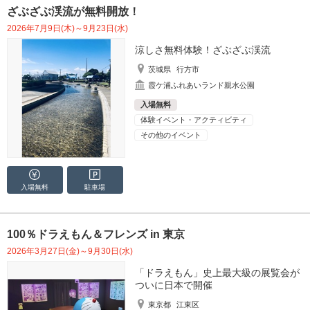
ざぶざぶ渓流が無料開放！
2026年7月9日(木)～9月23日(水)
涼しさ無料体験！ざぶざぶ渓流
茨城県
行方市
霞ケ浦ふれあいランド親水公園
入場無料
体験イベント・アクティビティ
その他のイベント
入場無料
駐車場
100％ドラえもん＆フレンズ in 東京
2026年3月27日(金)～9月30日(水)
「ドラえもん」史上最大級の展覧会が
ついに日本で開催
東京都
江東区