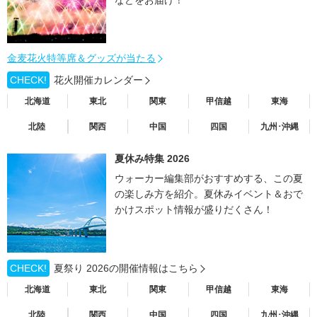
金麦花火特等席＆グッズが当たる
CHECK!
花火開催カレンダー
北海道
東北
関東
甲信越
東海
北陸
関西
中国
四国
九州･沖縄
夏休み特集 2026
ウォーカー編集部がおすすめする、この夏
の楽しみ方を紹介。夏休みイベント＆おで
かけスポット情報が盛りだくさん！
CHECK!
夏祭り 2026の開催情報はこちら
北海道
東北
関東
甲信越
東海
北陸
関西
中国
四国
九州･沖縄