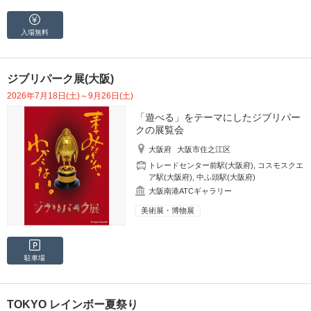
入場無料
ジブリパーク展(大阪)
2026年7月18日(土)～9月26日(土)
「遊べる」をテーマにしたジブリパー
クの展覧会
大阪府
大阪市住之江区
トレードセンター前駅(大阪府)
,
コスモスクエ
ア駅(大阪府)
,
中ふ頭駅(大阪府)
大阪南港ATCギャラリー
美術展・博物展
駐車場
TOKYO レインボー夏祭り