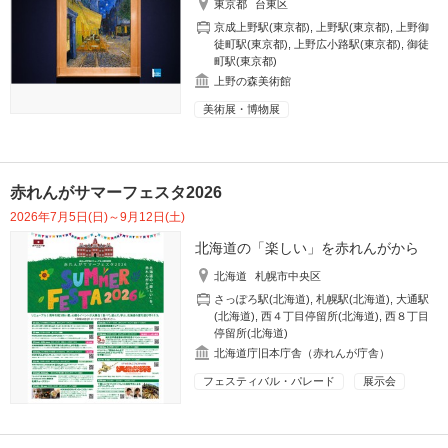
東京都
台東区
京成上野駅(東京都)
,
上野駅(東京都)
,
上野御
徒町駅(東京都)
,
上野広小路駅(東京都)
,
御徒
町駅(東京都)
上野の森美術館
美術展・博物展
赤れんがサマーフェスタ2026
2026年7月5日(日)～9月12日(土)
北海道の「楽しい」を赤れんがから
北海道
札幌市中央区
さっぽろ駅(北海道)
,
札幌駅(北海道)
,
大通駅
(北海道)
,
西４丁目停留所(北海道)
,
西８丁目
停留所(北海道)
北海道庁旧本庁舎（赤れんが庁舎）
フェスティバル・パレード
展示会