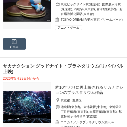
東京ビッグサイト駅(東京都)
,
国際展示場駅
(東京都)
,
有明駅(東京都)
,
青海駅(東京都)
,
お
台場海浜公園駅(東京都)
TOKYO DREAM PARK(東京ドリームパーク)
アニメ・ゲーム
駐車場
サカナクション グッドナイト・プラネタリウム(リバイバル
上映)
2026年5月29日(金)から
約10年ぶりに再上映されるサカナクシ
ョンのプラネタリウム作品
東京都
豊島区
池袋駅(東京都)
,
東池袋駅(東京都)
,
東池袋四
丁目停留所(東京都)
,
向原停留所(東京都)
,
都
電雑司ヶ谷停留所(東京都)
コニカミノルタプラネタリウム満天 in