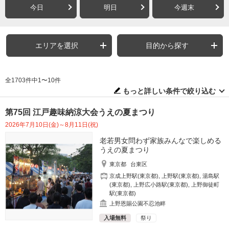
今日
明日
今週末
エリアを選択
目的から探す
全1703件中1〜10件
もっと詳しい条件で絞り込む
第75回 江戸趣味納涼大会うえの夏まつり
2026年7月10日(金)～8月11日(祝)
老若男女問わず家族みんなで楽しめる
うえの夏まつり
東京都
台東区
京成上野駅(東京都)
,
上野駅(東京都)
,
湯島駅
(東京都)
,
上野広小路駅(東京都)
,
上野御徒町
駅(東京都)
上野恩賜公園不忍池畔
入場無料
祭り