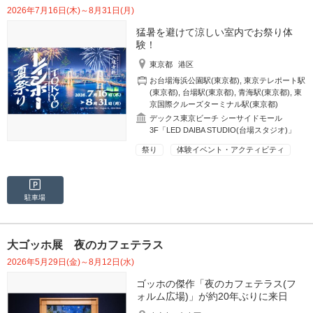
2026年7月16日(木)～8月31日(月)
猛暑を避けて涼しい室内でお祭り体
験！
東京都
港区
お台場海浜公園駅(東京都)
,
東京テレポート駅
(東京都)
,
台場駅(東京都)
,
青海駅(東京都)
,
東
京国際クルーズターミナル駅(東京都)
デックス東京ビーチ シーサイドモール
3F「LED DAIBA STUDIO(台場スタジオ)」
祭り
体験イベント・アクティビティ
駐車場
大ゴッホ展 夜のカフェテラス
2026年5月29日(金)～8月12日(水)
ゴッホの傑作「夜のカフェテラス(フ
ォルム広場)」が約20年ぶりに来日