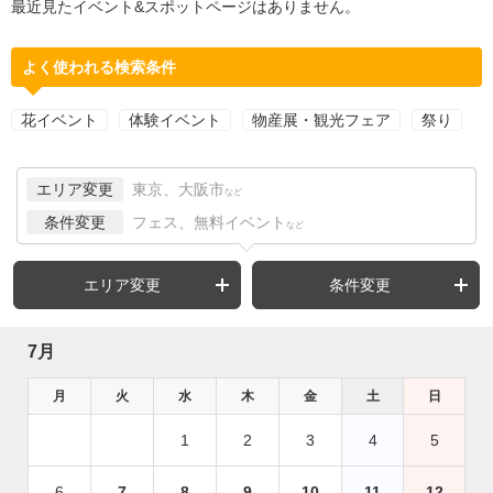
最近見たイベント&スポットページはありません。
よく使われる検索条件
花イベント
体験イベント
物産展・観光フェア
祭り
エリア変更
東京、大阪市
など
条件変更
フェス、無料イベント
など
エリア変更
条件変更
7月
月
火
水
木
金
土
日
1
2
3
4
5
6
7
8
9
10
11
12