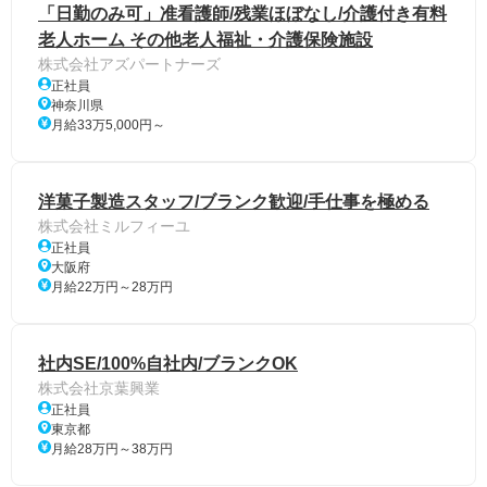
「日勤のみ可」准看護師/残業ほぼなし/介護付き有料
老人ホーム その他老人福祉・介護保険施設
株式会社アズパートナーズ
正社員
神奈川県
月給33万5,000円～
洋菓子製造スタッフ/ブランク歓迎/手仕事を極める
株式会社ミルフィーユ
正社員
大阪府
月給22万円～28万円
社内SE/100%自社内/ブランクOK
株式会社京葉興業
正社員
東京都
月給28万円～38万円