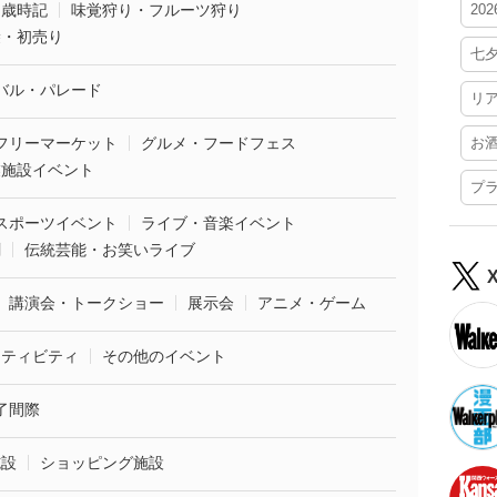
・歳時記
味覚狩り・フルーツ狩り
20
袋・初売り
七
バル・パレード
リ
フリーマーケット
グルメ・フードフェス
お
業施設イベント
プ
スポーツイベント
ライブ・音楽イベント
劇
伝統芸能・お笑いライブ
講演会・トークショー
展示会
アニメ・ゲーム
クティビティ
その他のイベント
了間際
施設
ショッピング施設