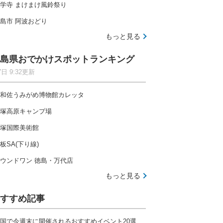
学寺 まけまけ風鈴祭り
島市 阿波おどり
もっと見る
島県おでかけスポットランキング
7日 9:32更新
和佐うみがめ博物館カレッタ
塚高原キャンプ場
塚国際美術館
板SA(下り線)
ウンドワン 徳島・万代店
もっと見る
すすめ記事
国で今週末に開催されるおすすめイベント20選