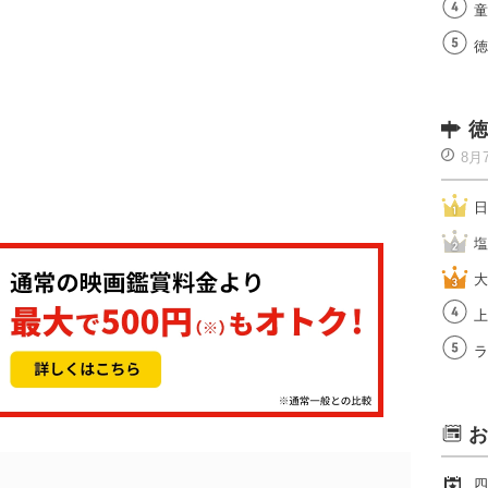
童
徳
徳
8月
日
塩
大
上
ラ
お
四