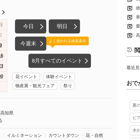
徳
月
香
日
今日
明日
愛
2
高
よく使われる検索条件
今週末
9
閲
16
8月すべてのイベント
23
最近見
30
花イベント
体験イベント
おで
物産展・観光フェア
祭り
夏
高知県
ビ
る
水
葉
イルミネーション
カウントダウン
花・自然