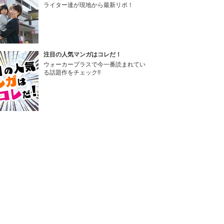
ライター達が現地から最新リポ！
注目の人気マンガはコレだ！
ウォーカープラスで今一番読まれてい
る話題作をチェック!!