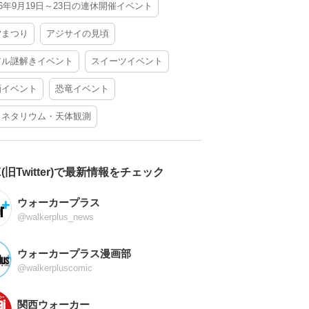
26年9月19日～23日の連休開催イベント
夕まつり
アジサイの見頃
アル謎解きイベント
スイーツイベント
酒イベント
恐竜イベント
ラネタリウム・天体観測
X(旧Twitter)で最新情報をチェック
ウォーカープラス
@walkerplus_news
ウォーカープラス漫画部
@walkerpluscomic
関西ウォーカー