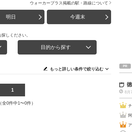
ウォーカープラス掲載の駅・路線について
明日
今週末
お探しください。
目的から探す
もっと詳しい条件で絞り込む
徳
1
8月
1（全0件中1〜0件）
チ
阿
ア