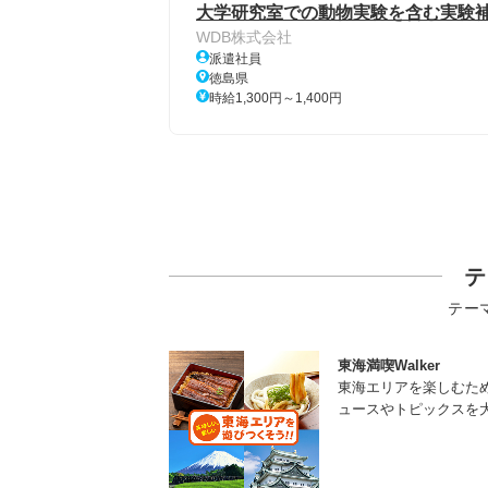
大学研究室での動物実験を含む実験補
WDB株式会社
派遣社員
徳島県
時給1,300円～1,400円
テ
テー
東海満喫Walker
東海エリアを楽しむた
ュースやトピックスを