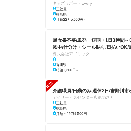
キッズサポートEvery T
正社員
徳島県
月給22万5,000円～
履歴書不要/単発・短期・1日3時間～
躍中/仕分け・シール貼り/日払いOK
株式会社アドミック
香川県
時給1,200円～
NEW
介護職員/日勤のみ/週休2日/吉野川市
デイサービスセンター和紙のさと
正社員
徳島県
月給～19万9,500円