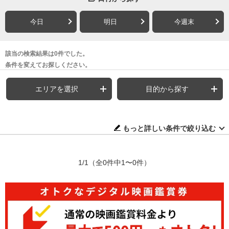
今日
明日
今週末
該当の検索結果は0件でした。
条件を変えてお探しください。
エリアを選択
目的から探す
もっと詳しい条件で絞り込む
1/1
（全0件中1〜0件）