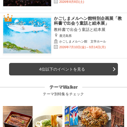
2026年8月8日(土)
かごしまメルヘン館特別企画展「教
科書で出会う童話と絵本展」
教科書で出会う童話と絵本展
鹿児島県
かごしまメルヘン館 文学ホール
2026年7月10日(金)～9月14日(月)
4位以下のイベントを見る
テーマWalker
テーマ別特集をチェック