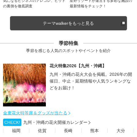
気になるビジネスのアレコレ、ヒット
星野リゾートが運営する多彩な施設の
の裏側を徹底調査
最新情報をチェック！
テーマwalkerをもっと見る
季節特集
季節を感じる人気のスポットやイベントを紹介
花火特集2026【九州・沖縄】
九州・沖縄の花火大会を掲載。2026年の開
催日、中止・延期情報や人気ランキングな
どをお届け！
金麦花火特等席＆グッズが当たる
CHECK!
九州・沖縄の花火開催カレンダー
福岡
佐賀
長崎
熊本
大分