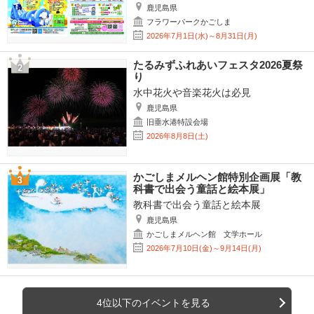
鹿児島県
フラワーパークかごしま
2026年7月1日(水)～8月31日(月)
たるみずふれあいフェスタ2026夏祭
り
水中花火や音楽花火は必見
鹿児島県
旧垂水港特設会場
2026年8月8日(土)
かごしまメルヘン館特別企画展「教
科書で出会う童話と絵本展」
教科書で出会う童話と絵本展
鹿児島県
かごしまメルヘン館 文学ホール
2026年7月10日(金)～9月14日(月)
4位以下のイベントを見る