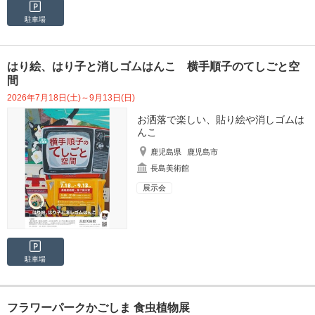
駐車場
はり絵、はり子と消しゴムはんこ 横手順子のてしごと空
間
2026年7月18日(土)～9月13日(日)
お洒落で楽しい、貼り絵や消しゴムは
んこ
鹿児島県
鹿児島市
長島美術館
展示会
駐車場
フラワーパークかごしま 食虫植物展