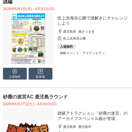
謎編
2026年6月1日(月)～8月31日(月)
吹上浜海浜公園で謎解きにチャレンジ
しよう
鹿児島県
南さつま市
吹上浜海浜公園
入場無料
体験イベント・アクティビティ
入場無料
駐車場
砂塵の迷宮AC 鹿児島ラウンド
2026年6月27日(土)～8月30日(日)
踏破アトラクション「砂塵の迷宮」の
アーカイブスペシャル版が登場
鹿児島県
鹿児島市