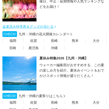
催日、中止・延期情報や人気ランキングな
どをお届け！
金麦花火特等席＆グッズが当たる
CHECK!
九州・沖縄の花火開催カレンダー
福岡
佐賀
長崎
熊本
大分
宮崎
鹿児島
沖縄
夏休み特集2026【九州・沖縄】
ウォーカー編集部がおすすめする、この夏
の楽しみ方を紹介。夏休みイベント＆おで
かけスポット情報が盛りだくさん！
CHECK!
九州・沖縄の夏祭りはこちら
福岡
佐賀
長崎
熊本
大分