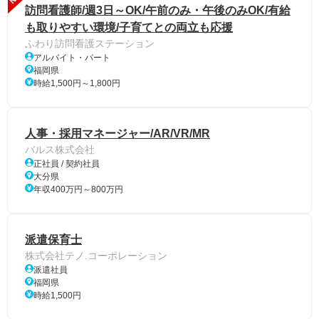
訪問看護師/週3日～OK/午前のみ・午後のみOK/有給
も取りやすい環境/子育てとの両立も応援
ふわり訪問看護ステーション
アルバイト・パート
福岡県
時給1,500円～1,800円
人事・採用マネージャー/AR/VR/MR
バルス株式会社
正社員 / 契約社員
大分県
年収400万円～800万円
派遣保育士
株式会社テノ.コーポレーション
派遣社員
福岡県
時給1,500円