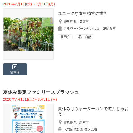
2026年7月1日(水)～8月31日(月)
ユニークな食虫植物の世界
鹿児島県
指宿市
フラワーパークかごしま 密閉温室
展示会
花・自然
駐車場
夏休み限定ファミリースプラッシュ
2026年7月18日(土)～8月31日(月)
夏休みはウォーターガンで遊んじゃお
う！
鹿児島県
鹿屋市
大隅広域公園 噴水広場