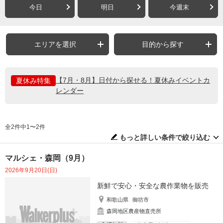
今日
明日
今週末
エリアを選択
目的から探す
【7月・8月】日付から探せる！夏休みイベントカ
夏休み特集
レンダー
全2件中1〜2件
もっと詳しい条件で絞り込む
マルシェ・森岡（9月）
2026年9月20日(日)
新鮮で安心・安全な農作業物を販売
和歌山県
御坊市
森岡地区農産物直売所