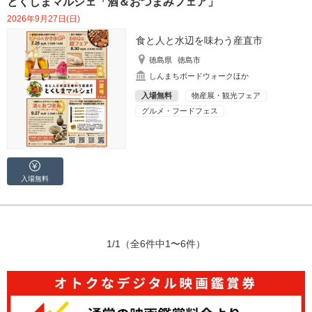
とくしまマルシェ「酒＆おつまみフェア」
2026年9月27日(日)
食と人と水辺を味わう産直市
徳島県
徳島市
しんまちボードウォークほか
入場無料
物産展・観光フェア
グルメ・フードフェス
入場無料
1/1
（全6件中1〜6件）