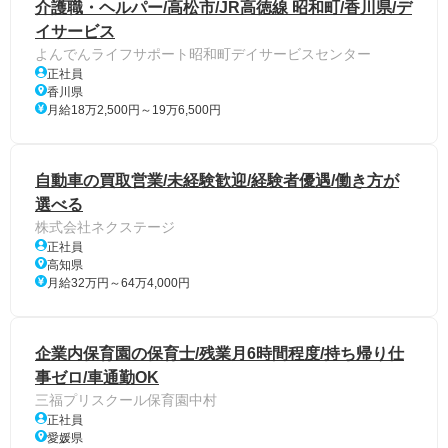
介護職・ヘルパー/高松市/JR高徳線 昭和町/香川県/デ
イサービス
よんでんライフサポート昭和町デイサービスセンター
正社員
香川県
月給18万2,500円～19万6,500円
自動車の買取営業/未経験歓迎/経験者優遇/働き方が
選べる
株式会社ネクステージ
正社員
高知県
月給32万円～64万4,000円
企業内保育園の保育士/残業月6時間程度/持ち帰り仕
事ゼロ/車通勤OK
三福プリスクール保育園中村
正社員
愛媛県