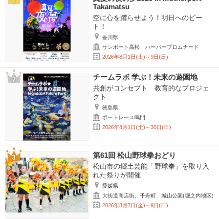
Takamatsu
空に心を躍らせよう！明日へのビー
ト！
香川県
サンポート高松 ハーバープロムナード
2026年8月1日(土)～9日(日)
チームラボ 学ぶ！未来の遊園地
共創がコンセプト 教育的なプロジェ
クト
徳島県
ボートレース鳴門
2026年8月1日(土)～30日(日)
第61回 松山野球拳おどり
松山市の郷土芸能「野球拳」を取り入
れた祭りが開催
愛媛県
大街道商店街、千舟町、城山公園(堀之内地区)
2026年8月7日(金)～9日(日)