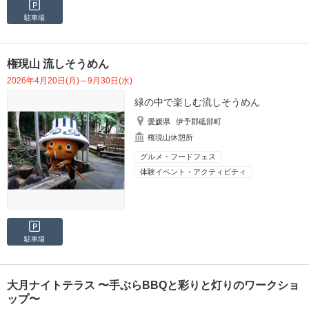
駐車場
権現山 流しそうめん
2026年4月20日(月)～9月30日(水)
緑の中で楽しむ流しそうめん
愛媛県
伊予郡砥部町
権現山休憩所
グルメ・フードフェス
体験イベント・アクティビティ
駐車場
大月ナイトテラス 〜手ぶらBBQと彩りと灯りのワークショ
ップ〜