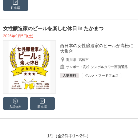
駐車場
女性醸造家のビールを楽しむ休日 in たかまつ
2026年9月5日(土)
西日本の女性醸造家のビールが高松に
大集合
香川県
高松市
サンポート高松 シンボルタワー西側通路
入場無料
グルメ・フードフェス
入場無料
駐車場
1/1
（全2件中1〜2件）