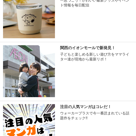
一息つこう！かわいい最新グッズやイベン
ト情報を毎日配信
関西のイオンモールで新発見！
子どもと楽しめる新しい遊び方をママライ
ター達が現地から最新リポ！
注目の人気マンガはコレだ！
ウォーカープラスで今一番読まれている話
題作をチェック!!