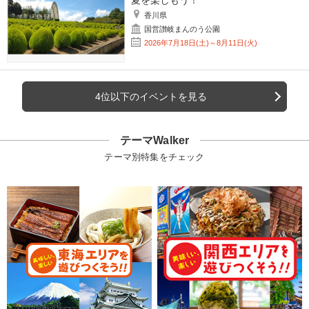
夏を楽しもう！
香川県
国営讃岐まんのう公園
2026年7月18日(土)～8月11日(火)
4位以下のイベントを見る
テーマWalker
テーマ別特集をチェック